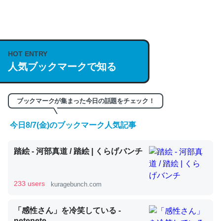
何気にChatGPTの仕組み、特に「トークン」について解
説してる記事が少ないので貴重な良記事。/続編来た
https://isobe324649.hatenablog.com/entry/2023/03/27
HOT ENTRY
人気ブックマークで知る
/064121
─GPTの仕組みと限界についての考察（１） - conceptualization
ブックマークが集まった今日の話題をチェック！
今日8/7(金)のブックマーク人気記事
これは良記事。32768トークンだと英語小説100ページ分
踏絵 - 河部真道 / 踏絵 | くらげバンチ
くらい。小説でいう「ずっと前の伏線」は回収されないけ
ど、短期記憶というには多い分量。進化すればするほど分
かりやすく強くなりそう
233 users
kuragebunch.com
─GPTの仕組みと限界についての考察（１） - conceptualization
「感性さん」を冷笑している -
netenete.