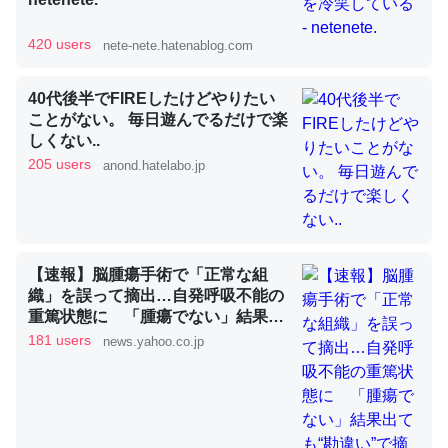
420 users
nete-nete.hatenablog.com
昆虫ってカルシウム少ないのか。知らんかった。調べたら
コオロギのカルシウム分はエビの600分の1程度。
40代後半でFIREしたけどやりたい
ことがない。 毎日遊んでるだけで楽
─ニュース :: 【研究発表】昆虫学の大問題＝「昆虫はなぜ海にいな
しくない..
いのか」に関する新仮説
205 users
anond.hatelabo.jp
論文では「淡水はカルシウムも酸素も不足してて両方に不
【速報】脳腫瘍手術で「正常な組
利だから両方が拮抗してるのでは」とあって面白い。海に
織」を誤って摘出…自発呼吸不能の
重篤状態に 「腫瘍でない」結果出
いる鋏角類（カブトガニ・ウミグモ）はカルシウムを使わ
ても“勘違い”で摘出継続 通常の生
181 users
news.yahoo.co.jp
ずキチンを強化してる筈だが、酵素が違うのか？
活送っていた患者が手足も動かず
─ニュース :: 【研究発表】昆虫学の大問題＝「昆虫はなぜ海にいな
京大病院（MBSニュース） -
いのか」に関する新仮説
Yahoo!ニュース