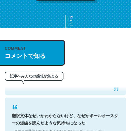
Scroll
COMMENT
これは名文。彼はとてもクレバーなんだろうなと凄く思
コメントで知る
う。英語少しでも読める人は原文もお勧め。自分はこの流
れ好き。Let’s Fucking Go. Then Covid hit. Shit.
─今のこの状況が信じられるかい？ by ラーズ・ヌートバー
記事へみんなの感想が集まる
翻訳文体なせいかわからないけど、なぜかポールオースタ
ーの短編を読んだような気持ちになった
─今のこの状況が信じられるかい？ by ラーズ・ヌートバー