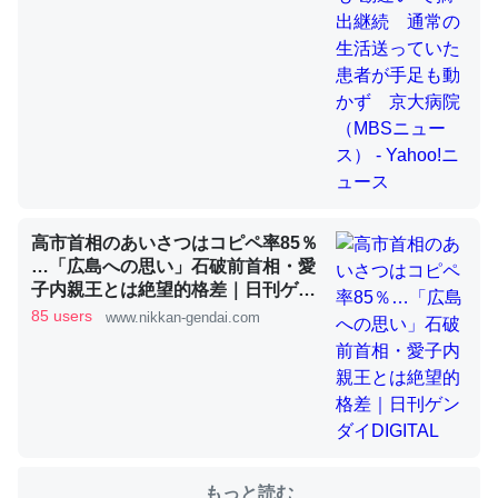
これを元に考えるとカルシウムを大量に使う脊椎動物と貝
類は苦労してるんだな…。腹足類だと殻を無くしてナメク
ジになったり努力してるし。
─ニュース :: 【研究発表】昆虫学の大問題＝「昆虫はなぜ海にいな
いのか」に関する新仮説
高市首相のあいさつはコピペ率85％
…「広島への思い」石破前首相・愛
子内親王とは絶望的格差｜日刊ゲン
ダイDIGITAL
85 users
www.nikkan-gendai.com
ウチもEchoを実家に置いて４年。でたまに覗いてる。ぼ
ちぼちRingも置こうかと画策中。あと、Googleマップで
位置情報を共有してる。電池残量や充電中かが分かるので
これ見て生きてるなって分かる。
─たまにLINEするくらいだった遠方の父67歳と僕。ITツール導入で
コミュニケーションが劇的に変化した｜tayorini by LIFULL介護
もっと読む