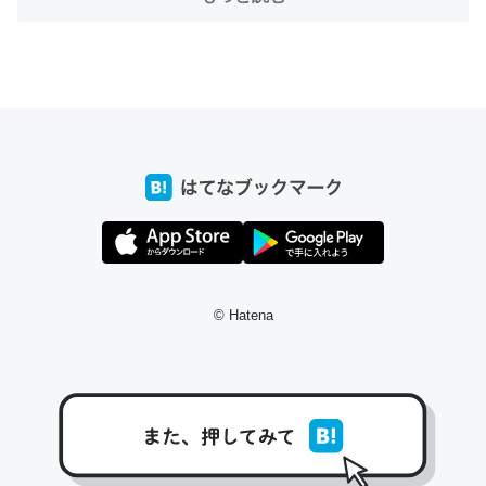
ちょうど同じ理由でEcho Show 8を設定中でした。Prime
とかSpotifyを支払う孝行もできる。一生で親と会える残
り時間を日数にすると1週間とかの人が多いそうだけど、
それを実質100倍以上に伸ばす効果があるはず……
─たまにLINEするくらいだった遠方の父67歳と僕。ITツール導入で
コミュニケーションが劇的に変化した｜tayorini by LIFULL介護
© Hatena
私も3年前ぐらいに祖母の家に設置した。ポケットWifiみ
たいなのでネット環境作ったけどAlexaしか使わないので
回線代ほとんどかからないですよ。参考：
https://toyoshi.hatenablog.com/entry/2019/05/15/1805
34