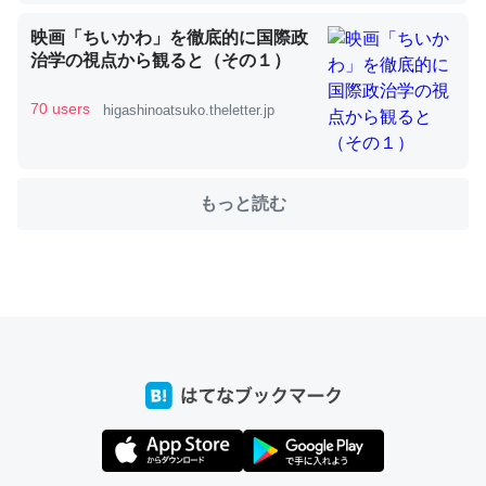
映画「ちいかわ」を徹底的に国際政
治学の視点から観ると（その１）
これを元に考えるとカルシウムを大量に使う脊椎動物と貝
類は苦労してるんだな…。腹足類だと殻を無くしてナメク
70 users
higashinoatsuko.theletter.jp
ジになったり努力してるし。
─ニュース :: 【研究発表】昆虫学の大問題＝「昆虫はなぜ海にいな
いのか」に関する新仮説
もっと読む
ウチもEchoを実家に置いて４年。でたまに覗いてる。ぼ
ちぼちRingも置こうかと画策中。あと、Googleマップで
位置情報を共有してる。電池残量や充電中かが分かるので
これ見て生きてるなって分かる。
─たまにLINEするくらいだった遠方の父67歳と僕。ITツール導入で
コミュニケーションが劇的に変化した｜tayorini by LIFULL介護