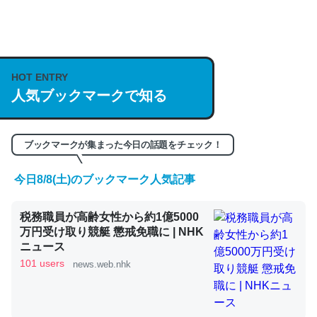
何気にChatGPTの仕組み、特に「トークン」について解
説してる記事が少ないので貴重な良記事。/続編来た
https://isobe324649.hatenablog.com/entry/2023/03/27
HOT ENTRY
/064121
人気ブックマークで知る
─GPTの仕組みと限界についての考察（１） - conceptualization
ブックマークが集まった今日の話題をチェック！
今日8/8(土)のブックマーク人気記事
これは良記事。32768トークンだと英語小説100ページ分
税務職員が高齢女性から約1億5000
くらい。小説でいう「ずっと前の伏線」は回収されないけ
万円受け取り競艇 懲戒免職に | NHK
ど、短期記憶というには多い分量。進化すればするほど分
ニュース
かりやすく強くなりそう
101 users
news.web.nhk
─GPTの仕組みと限界についての考察（１） - conceptualization