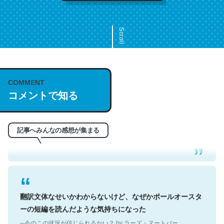
Scroll
COMMENT
これは名文。彼はとてもクレバーなんだろうなと凄く思
コメントで知る
う。英語少しでも読める人は原文もお勧め。自分はこの流
れ好き。Let’s Fucking Go. Then Covid hit. Shit.
─今のこの状況が信じられるかい？ by ラーズ・ヌートバー
記事へみんなの感想が集まる
翻訳文体なせいかわからないけど、なぜかポールオースタ
ーの短編を読んだような気持ちになった
─今のこの状況が信じられるかい？ by ラーズ・ヌートバー