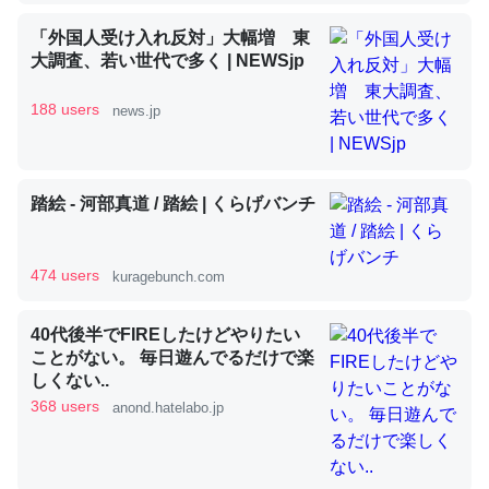
「外国人受け入れ反対」大幅増 東
大調査、若い世代で多く | NEWSjp
昆虫ってカルシウム少ないのか。知らんかった。調べたら
コオロギのカルシウム分はエビの600分の1程度。
188 users
news.jp
─ニュース :: 【研究発表】昆虫学の大問題＝「昆虫はなぜ海にいな
いのか」に関する新仮説
踏絵 - 河部真道 / 踏絵 | くらげバンチ
474 users
kuragebunch.com
論文では「淡水はカルシウムも酸素も不足してて両方に不
利だから両方が拮抗してるのでは」とあって面白い。海に
40代後半でFIREしたけどやりたい
いる鋏角類（カブトガニ・ウミグモ）はカルシウムを使わ
ことがない。 毎日遊んでるだけで楽
ずキチンを強化してる筈だが、酵素が違うのか？
しくない..
─ニュース :: 【研究発表】昆虫学の大問題＝「昆虫はなぜ海にいな
368 users
anond.hatelabo.jp
いのか」に関する新仮説