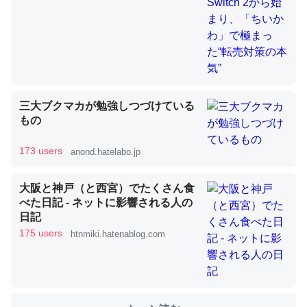
これを元に考えるとカルシウムを大量に使う脊椎動物と貝
類は苦労してるんだな…。腹足類だと殻を無くしてナメク
ジになったり努力してるし。
─ニュース :: 【研究発表】昆虫学の大問題＝「昆虫はなぜ海にいな
いのか」に関する新仮説
三大ブクマカが勉強しつづけている
もの
173 users
anond.hatelabo.jp
ウチもEchoを実家に置いて４年。でたまに覗いてる。ぼ
大阪と神戸（と西宮）でたくさん食
べた日記 - ネットに影響される人の
ちぼちRingも置こうかと画策中。あと、Googleマップで
日記
位置情報を共有してる。電池残量や充電中かが分かるので
175 users
htnmiki.hatenablog.com
これ見て生きてるなって分かる。
─たまにLINEするくらいだった遠方の父67歳と僕。ITツール導入で
コミュニケーションが劇的に変化した｜tayorini by LIFULL介護