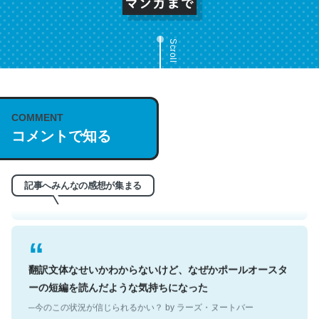
Scroll
これは名文。彼はとてもクレバーなんだろうなと凄く思
COMMENT
コメントで知る
う。英語少しでも読める人は原文もお勧め。自分はこの流
れ好き。Let’s Fucking Go. Then Covid hit. Shit.
─今のこの状況が信じられるかい？ by ラーズ・ヌートバー
記事へみんなの感想が集まる
翻訳文体なせいかわからないけど、なぜかポールオースタ
ーの短編を読んだような気持ちになった
─今のこの状況が信じられるかい？ by ラーズ・ヌートバー