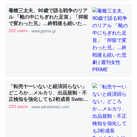
毒蝮三太夫、90歳で語る戦争のリア
ル 「靴の中にちぎれた足首」「抑留
昆虫ってカルシウム少ないのか。知らんかった。調べたら
で変わった兄」…終戦後も続いた悲
コオロギのカルシウム分はエビの600分の1程度。
劇 | 週刊女性PRIME
102 users
www.jprime.jp
─ニュース :: 【研究発表】昆虫学の大問題＝「昆虫はなぜ海にいな
いのか」に関する新仮説
論文では「淡水はカルシウムも酸素も不足してて両方に不
利だから両方が拮抗してるのでは」とあって面白い。海に
「転売ヤーいないと経済回らない」
いる鋏角類（カブトガニ・ウミグモ）はカルシウムを使わ
どころか…メルカリ、出品規制・不
正検知を強化しても2桁成長 Switch
ずキチンを強化してる筈だが、酵素が違うのか？
2から始まり、「ちいかわ」で極ま
233 users
www.advertimes.com
─ニュース :: 【研究発表】昆虫学の大問題＝「昆虫はなぜ海にいな
った“転売対策の本気”
いのか」に関する新仮説