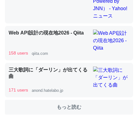
これを元に考えるとカルシウムを大量に使う脊椎動物と貝
類は苦労してるんだな…。腹足類だと殻を無くしてナメク
Web API設計の現在地2026 - Qiita
ジになったり努力してるし。
─ニュース :: 【研究発表】昆虫学の大問題＝「昆虫はなぜ海にいな
いのか」に関する新仮説
158 users
qiita.com
三大歌詞に「ダーリン」が出てくる
曲
ウチもEchoを実家に置いて４年。でたまに覗いてる。ぼ
171 users
anond.hatelabo.jp
ちぼちRingも置こうかと画策中。あと、Googleマップで
位置情報を共有してる。電池残量や充電中かが分かるので
もっと読む
これ見て生きてるなって分かる。
─たまにLINEするくらいだった遠方の父67歳と僕。ITツール導入で
コミュニケーションが劇的に変化した｜tayorini by LIFULL介護