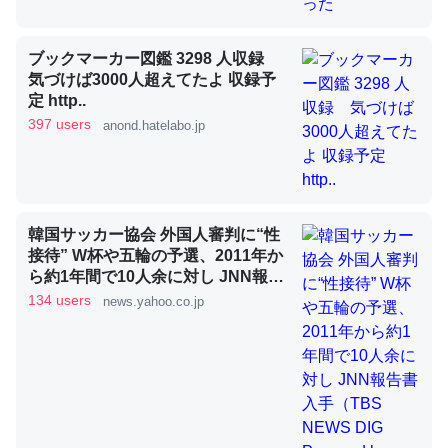
ブックマーカー図鑑 3298 人収録
昆虫ってカルシウム少ないのか。知らんかった。調べたら
気づけば3000人超えてたよ 収録予
コオロギのカルシウム分はエビの600分の1程度。
定 http..
397 users
anond.hatelabo.jp
─ニュース :: 【研究発表】昆虫学の大問題＝「昆虫はなぜ海にいな
いのか」に関する新仮説
韓国サッカー協会 外国人審判に“性
接待” W杯や五輪の予選、2011年か
論文では「淡水はカルシウムも酸素も不足してて両方に不
ら約1年間で10人余に対し JNN報告
利だから両方が拮抗してるのでは」とあって面白い。海に
書入手（TBS NEWS DIG Powered
134 users
news.yahoo.co.jp
by JNN） - Yahoo!ニュース
いる鋏角類（カブトガニ・ウミグモ）はカルシウムを使わ
ずキチンを強化してる筈だが、酵素が違うのか？
─ニュース :: 【研究発表】昆虫学の大問題＝「昆虫はなぜ海にいな
いのか」に関する新仮説