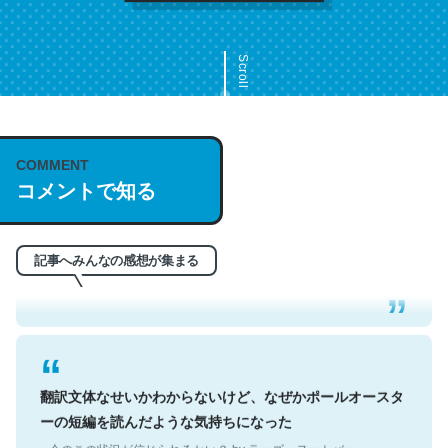
Scroll
COMMENT
これは名文。彼はとてもクレバーなんだろうなと凄く思
コメントで知る
う。英語少しでも読める人は原文もお勧め。自分はこの流
れ好き。Let’s Fucking Go. Then Covid hit. Shit.
─今のこの状況が信じられるかい？ by ラーズ・ヌートバー
記事へみんなの感想が集まる
翻訳文体なせいかわからないけど、なぜかポールオースタ
ーの短編を読んだような気持ちになった
─今のこの状況が信じられるかい？ by ラーズ・ヌートバー