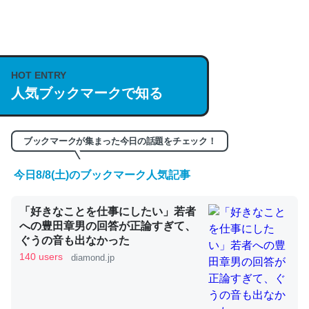
何気にChatGPTの仕組み、特に「トークン」について解
説してる記事が少ないので貴重な良記事。/続編来た
HOT ENTRY
https://isobe324649.hatenablog.com/entry/2023/03/27
人気ブックマークで知る
/064121
─GPTの仕組みと限界についての考察（１） - conceptualization
ブックマークが集まった今日の話題をチェック！
今日8/8(土)のブックマーク人気記事
これは良記事。32768トークンだと英語小説100ページ分
「好きなことを仕事にしたい」若者
くらい。小説でいう「ずっと前の伏線」は回収されないけ
への豊田章男の回答が正論すぎて、
ど、短期記憶というには多い分量。進化すればするほど分
ぐうの音も出なかった
かりやすく強くなりそう
140 users
diamond.jp
─GPTの仕組みと限界についての考察（１） - conceptualization