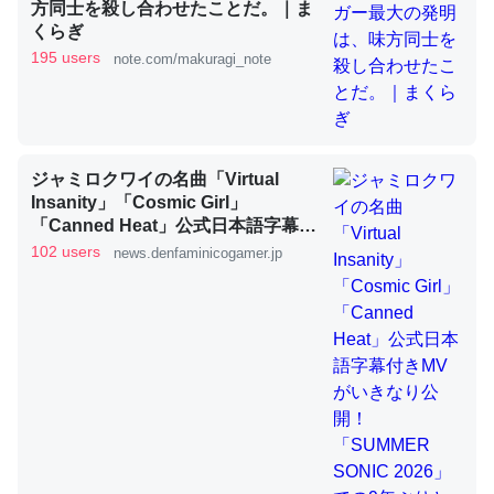
方同士を殺し合わせたことだ。｜ま
くらぎ
195 users
note.com/makuragi_note
これを元に考えるとカルシウムを大量に使う脊椎動物と貝
類は苦労してるんだな…。腹足類だと殻を無くしてナメク
ジになったり努力してるし。
─ニュース :: 【研究発表】昆虫学の大問題＝「昆虫はなぜ海にいな
いのか」に関する新仮説
ジャミロクワイの名曲「Virtual
Insanity」「Cosmic Girl」
「Canned Heat」公式日本語字幕付
きMVがいきなり公開！「SUMMER
102 users
news.denfaminicogamer.jp
SONIC 2026」での9年ぶりとなる日
本公演を記念して
ウチもEchoを実家に置いて４年。でたまに覗いてる。ぼ
ちぼちRingも置こうかと画策中。あと、Googleマップで
位置情報を共有してる。電池残量や充電中かが分かるので
これ見て生きてるなって分かる。
─たまにLINEするくらいだった遠方の父67歳と僕。ITツール導入で
コミュニケーションが劇的に変化した｜tayorini by LIFULL介護