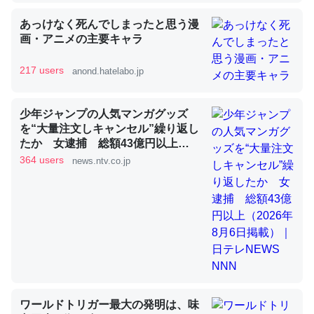
あっけなく死んでしまったと思う漫
画・アニメの主要キャラ
昆虫ってカルシウム少ないのか。知らんかった。調べたら
コオロギのカルシウム分はエビの600分の1程度。
217 users
anond.hatelabo.jp
─ニュース :: 【研究発表】昆虫学の大問題＝「昆虫はなぜ海にいな
いのか」に関する新仮説
少年ジャンプの人気マンガグッズ
を“大量注文しキャンセル”繰り返し
たか 女逮捕 総額43億円以上
（2026年8月6日掲載）｜日テレ
364 users
news.ntv.co.jp
NEWS NNN
論文では「淡水はカルシウムも酸素も不足してて両方に不
利だから両方が拮抗してるのでは」とあって面白い。海に
いる鋏角類（カブトガニ・ウミグモ）はカルシウムを使わ
ずキチンを強化してる筈だが、酵素が違うのか？
─ニュース :: 【研究発表】昆虫学の大問題＝「昆虫はなぜ海にいな
いのか」に関する新仮説
ワールドトリガー最大の発明は、味