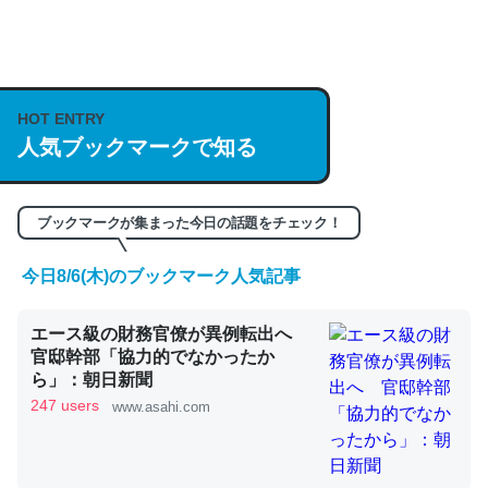
何気にChatGPTの仕組み、特に「トークン」について解
説してる記事が少ないので貴重な良記事。/続編来た
https://isobe324649.hatenablog.com/entry/2023/03/27
HOT ENTRY
人気ブックマークで知る
/064121
─GPTの仕組みと限界についての考察（１） - conceptualization
ブックマークが集まった今日の話題をチェック！
今日8/6(木)のブックマーク人気記事
これは良記事。32768トークンだと英語小説100ページ分
エース級の財務官僚が異例転出へ
くらい。小説でいう「ずっと前の伏線」は回収されないけ
官邸幹部「協力的でなかったか
ど、短期記憶というには多い分量。進化すればするほど分
ら」：朝日新聞
かりやすく強くなりそう
247 users
www.asahi.com
─GPTの仕組みと限界についての考察（１） - conceptualization