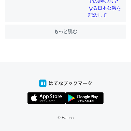
ちょうど同じ理由でEcho Show 8を設定中でした。Prime
もっと読む
とかSpotifyを支払う孝行もできる。一生で親と会える残
り時間を日数にすると1週間とかの人が多いそうだけど、
それを実質100倍以上に伸ばす効果があるはず……
─たまにLINEするくらいだった遠方の父67歳と僕。ITツール導入で
コミュニケーションが劇的に変化した｜tayorini by LIFULL介護
私も3年前ぐらいに祖母の家に設置した。ポケットWifiみ
たいなのでネット環境作ったけどAlexaしか使わないので
回線代ほとんどかからないですよ。参考：
© Hatena
https://toyoshi.hatenablog.com/entry/2019/05/15/1805
34