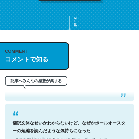
Scroll
COMMENT
これは名文。彼はとてもクレバーなんだろうなと凄く思
コメントで知る
う。英語少しでも読める人は原文もお勧め。自分はこの流
れ好き。Let’s Fucking Go. Then Covid hit. Shit.
─今のこの状況が信じられるかい？ by ラーズ・ヌートバー
記事へみんなの感想が集まる
翻訳文体なせいかわからないけど、なぜかポールオースタ
ーの短編を読んだような気持ちになった
─今のこの状況が信じられるかい？ by ラーズ・ヌートバー