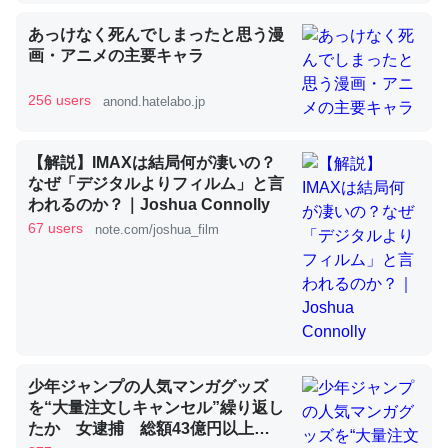
あっけなく死んでしまったと思う漫
昆虫ってカルシウム少ないのか。知らんかった。調べたら
画・アニメの主要キャラ
コオロギのカルシウム分はエビの600分の1程度。
─ニュース :: 【研究発表】昆虫学の大問題＝「昆虫はなぜ海にいな
256 users
anond.hatelabo.jp
いのか」に関する新仮説
【解説】IMAXは結局何が凄いの？
なぜ「デジタルよりフィルム」と言
われるのか？｜Joshua Connolly
67 users
note.com/joshua_film
論文では「淡水はカルシウムも酸素も不足してて両方に不
利だから両方が拮抗してるのでは」とあって面白い。海に
いる鋏角類（カブトガニ・ウミグモ）はカルシウムを使わ
ずキチンを強化してる筈だが、酵素が違うのか？
─ニュース :: 【研究発表】昆虫学の大問題＝「昆虫はなぜ海にいな
いのか」に関する新仮説
少年ジャンプの人気マンガグッズ
を“大量注文しキャンセル”繰り返し
たか 女逮捕 総額43億円以上