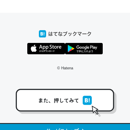
ちょうど同じ理由でEcho Show 8を設定中でした。Prime
とかSpotifyを支払う孝行もできる。一生で親と会える残
り時間を日数にすると1週間とかの人が多いそうだけど、
それを実質100倍以上に伸ばす効果があるはず……
─たまにLINEするくらいだった遠方の父67歳と僕。ITツール導入で
コミュニケーションが劇的に変化した｜tayorini by LIFULL介護
© Hatena
私も3年前ぐらいに祖母の家に設置した。ポケットWifiみ
たいなのでネット環境作ったけどAlexaしか使わないので
回線代ほとんどかからないですよ。参考：
https://toyoshi.hatenablog.com/entry/2019/05/15/1805
34
─たまにLINEするくらいだった遠方の父67歳と僕。ITツール導入で
コミュニケーションが劇的に変化した｜tayorini by LIFULL介護