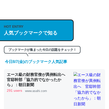
何気にChatGPTの仕組み、特に「トークン」について解
説してる記事が少ないので貴重な良記事。/続編来た
https://isobe324649.hatenablog.com/entry/2023/03/27
/064121
HOT ENTRY
─GPTの仕組みと限界についての考察（１） - conceptualization
人気ブックマークで知る
ブックマークが集まった今日の話題をチェック！
これは良記事。32768トークンだと英語小説100ページ分
今日8/7(金)のブックマーク人気記事
くらい。小説でいう「ずっと前の伏線」は回収されないけ
ど、短期記憶というには多い分量。進化すればするほど分
エース級の財務官僚が異例転出へ
官邸幹部「協力的でなかったか
かりやすく強くなりそう
ら」：朝日新聞
─GPTの仕組みと限界についての考察（１） - conceptualization
291 users
www.asahi.com