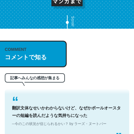
Scroll
これは名文。彼はとてもクレバーなんだろうなと凄く思
COMMENT
う。英語少しでも読める人は原文もお勧め。自分はこの流
コメントで知る
れ好き。Let’s Fucking Go. Then Covid hit. Shit.
─今のこの状況が信じられるかい？ by ラーズ・ヌートバー
記事へみんなの感想が集まる
翻訳文体なせいかわからないけど、なぜかポールオースタ
ーの短編を読んだような気持ちになった
─今のこの状況が信じられるかい？ by ラーズ・ヌートバー