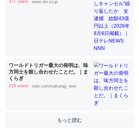
（2026年8月6日掲載）｜日テレ
377 users
news.ntv.co.jp
NEWS NNN
これを元に考えるとカルシウムを大量に使う脊椎動物と貝
類は苦労してるんだな…。腹足類だと殻を無くしてナメク
ジになったり努力してるし。
─ニュース :: 【研究発表】昆虫学の大問題＝「昆虫はなぜ海にいな
いのか」に関する新仮説
ワールドトリガー最大の発明は、味
方同士を殺し合わせたことだ。｜ま
ウチもEchoを実家に置いて４年。でたまに覗いてる。ぼ
くらぎ
ちぼちRingも置こうかと画策中。あと、Googleマップで
219 users
note.com/makuragi_note
位置情報を共有してる。電池残量や充電中かが分かるので
これ見て生きてるなって分かる。
─たまにLINEするくらいだった遠方の父67歳と僕。ITツール導入で
コミュニケーションが劇的に変化した｜tayorini by LIFULL介護
もっと読む