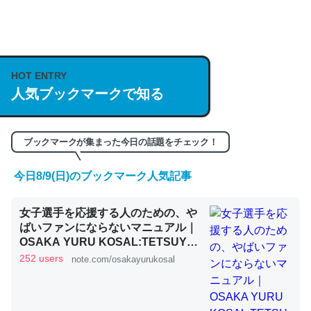
何気にChatGPTの仕組み、特に「トークン」について解
説してる記事が少ないので貴重な良記事。/続編来た
HOT ENTRY
https://isobe324649.hatenablog.com/entry/2023/03/27
人気ブックマークで知る
/064121
─GPTの仕組みと限界についての考察（１） - conceptualization
ブックマークが集まった今日の話題をチェック！
今日8/9(日)のブックマーク人気記事
これは良記事。32768トークンだと英語小説100ページ分
女子選手を応援する人のための、や
くらい。小説でいう「ずっと前の伏線」は回収されないけ
ばいファンにならないマニュアル｜
ど、短期記憶というには多い分量。進化すればするほど分
OSAKA YURU KOSAL:TETSUYA
かりやすく強くなりそう
KITAMOTO
252 users
note.com/osakayurukosal
─GPTの仕組みと限界についての考察（１） - conceptualization