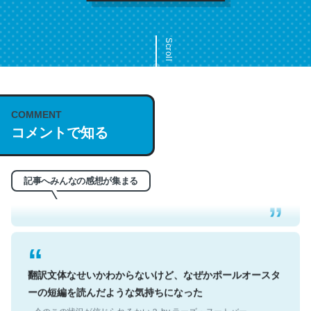
Scroll
COMMENT
これは名文。彼はとてもクレバーなんだろうなと凄く思
コメントで知る
う。英語少しでも読める人は原文もお勧め。自分はこの流
れ好き。Let’s Fucking Go. Then Covid hit. Shit.
─今のこの状況が信じられるかい？ by ラーズ・ヌートバー
記事へみんなの感想が集まる
翻訳文体なせいかわからないけど、なぜかポールオースタ
ーの短編を読んだような気持ちになった
─今のこの状況が信じられるかい？ by ラーズ・ヌートバー