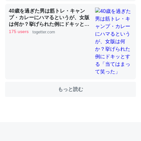
40歳を過ぎた男は筋トレ・キャン
プ・カレーにハマるというが、女版
これを元に考えるとカルシウムを大量に使う脊椎動物と貝
は何か？挙げられた例にドキッとす
類は苦労してるんだな…。腹足類だと殻を無くしてナメク
る「当てはまって笑った」
175 users
togetter.com
ジになったり努力してるし。
─ニュース :: 【研究発表】昆虫学の大問題＝「昆虫はなぜ海にいな
いのか」に関する新仮説
もっと読む
ウチもEchoを実家に置いて４年。でたまに覗いてる。ぼ
ちぼちRingも置こうかと画策中。あと、Googleマップで
位置情報を共有してる。電池残量や充電中かが分かるので
これ見て生きてるなって分かる。
─たまにLINEするくらいだった遠方の父67歳と僕。ITツール導入で
コミュニケーションが劇的に変化した｜tayorini by LIFULL介護