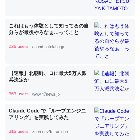
昆虫ってカルシウム少ないのか。知らんかった。調べたら
これはもう体験として知ってるの自
コオロギのカルシウム分はエビの600分の1程度。
分らが最後やろなぁ…ってこと
─ニュース :: 【研究発表】昆虫学の大問題＝「昆虫はなぜ海にいな
いのか」に関する新仮説
226 users
anond.hatelabo.jp
【速報】北朝鮮、ロに最大5万人派
兵決定か
論文では「淡水はカルシウムも酸素も不足してて両方に不
利だから両方が拮抗してるのでは」とあって面白い。海に
363 users
www.47news.jp
いる鋏角類（カブトガニ・ウミグモ）はカルシウムを使わ
ずキチンを強化してる筈だが、酵素が違うのか？
Claude Code で「ループエンジニ
─ニュース :: 【研究発表】昆虫学の大問題＝「昆虫はなぜ海にいな
アリング」を実践してみた
いのか」に関する新仮説
315 users
zenn.dev/tetsu_don