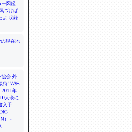
てるので
使わずキ
…。腹足