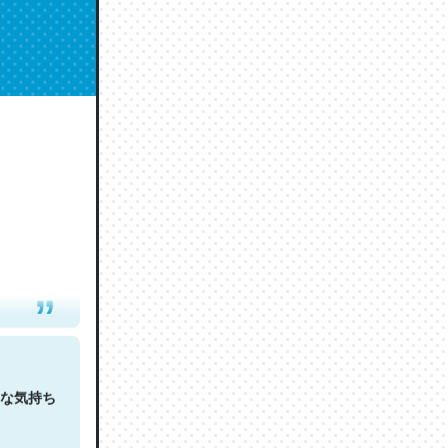
人は原文
な気持ち