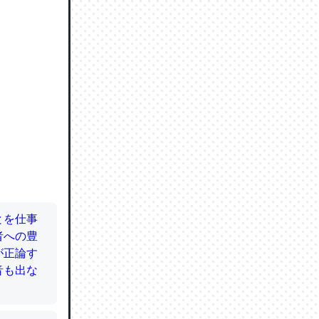
ので貴重
064121
ずっと前
ど分かり
分はエビ