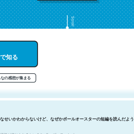
Scroll
で知る
文。彼はとてもクレバーなんだろうなと凄く思う。英語少しでも読める
分はこの流れ好き。Let’s Fucking Go. Then Covid hit. Shit.
状況が信じられるかい？ by ラーズ・ヌートバー
んなの感想が集まる
なせいかわからないけど、なぜかポールオースターの短編を読んだよう
状況が信じられるかい？ by ラーズ・ヌートバー