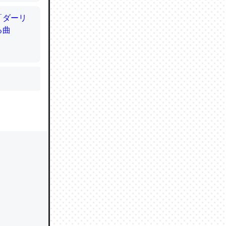
かと画策
るのでこ
的に変化し
う孝行もで
ど、それ
的に変化し