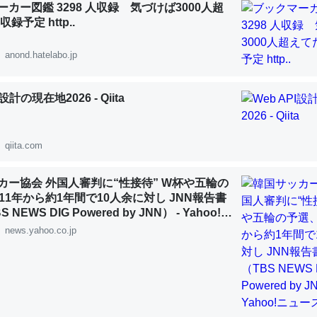
カー図鑑 3298 人収録 気づけば3000人超
 :: 【研究発表】昆虫学の大問題＝「昆虫はなぜ海にいないのか」に関する新仮説
録予定 http..
anond.hatelabo.jp
I設計の現在地2026 - Qiita
「淡水はカルシウムも酸素も不足してて両方に不利だから両方が拮抗し
って面白い。海にいる鋏角類（カブトガニ・ウミグモ）はカルシウムを
化してる筈だが、酵素が違うのか？
qiita.com
 :: 【研究発表】昆虫学の大問題＝「昆虫はなぜ海にいないのか」に関する新仮説
カー協会 外国人審判に“性接待” W杯や五輪の
11年から約1年間で10人余に対し JNN報告書
NEWS DIG Powered by JNN） - Yahoo!ニ
news.yahoo.co.jp
に考えるとカルシウムを大量に使う脊椎動物と貝類は苦労してるんだな
を無くしてナメクジになったり努力してるし。
 :: 【研究発表】昆虫学の大問題＝「昆虫はなぜ海にいないのか」に関する新仮説