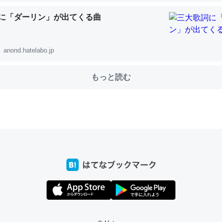
に「ダーリン」が出てくる曲
choを実家に置いて４年。でたまに覗いてる。ぼちぼちRingも置こう
anond.hatelabo.jp
、Googleマップで位置情報を共有してる。電池残量や充電中かが分か
きてるなって分かる。
もっと読む
INEするくらいだった遠方の父67歳と僕。ITツール導入でコミュニケーションが劇
ni by LIFULL介護
じ理由でEcho Show 8を設定中でした。PrimeとかSpotifyを支払
生で親と会える残り時間を日数にすると1週間とかの人が多いそうだけ
00倍以上に伸ばす効果があるはず……
INEするくらいだった遠方の父67歳と僕。ITツール導入でコミュニケーションが劇
ni by LIFULL介護