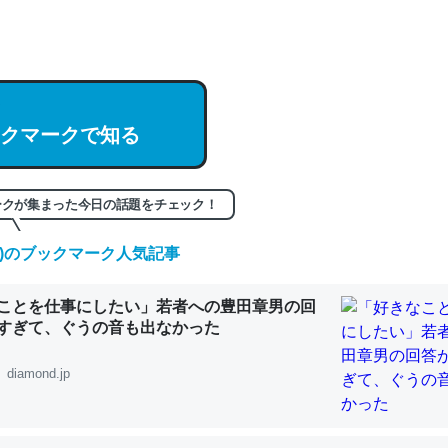
hatGPTの仕組み、特に「トークン」について解説してる記事が少ない
編来た https://isobe324649.hatenablog.com/entry/2023/03/27/
組みと限界についての考察（１） - conceptualization
クマークで知る
記事。32768トークンだと英語小説100ページ分くらい。小説でいう「
ークが集まった今日の話題をチェック！
は回収されないけど、短期記憶というには多い分量。進化すればするほ
(土)のブックマーク人気記事
くなりそう
組みと限界についての考察（１） - conceptualization
ことを仕事にしたい」若者への豊田章男の回
すぎて、ぐうの音も出なかった
diamond.jp
カルシウム少ないのか。知らんかった。調べたらコオロギのカルシウム
分の1程度。