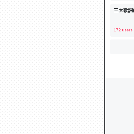
三大歌詞
ウチもE
172 users
中。あと
れ見て生
─たまにL
た｜tayori
ちょうど同
きる。一
を実質1
─たまにL
た｜tayori