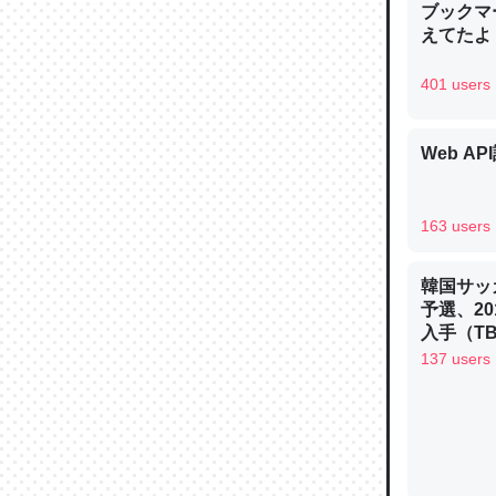
ブックマー
─ニュース
えてたよ 収
401 users
Web AP
論文では
は」とあ
チンを強
163 users
─ニュース
韓国サッ
予選、20
入手（TBS 
ュース
137 users
これを元
類だと殻
─ニュース