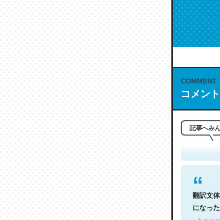
COMMENT
コメント
これは名
もお勧め。自
─今のこの
記事へみ
翻訳文体
になった
─今のこの