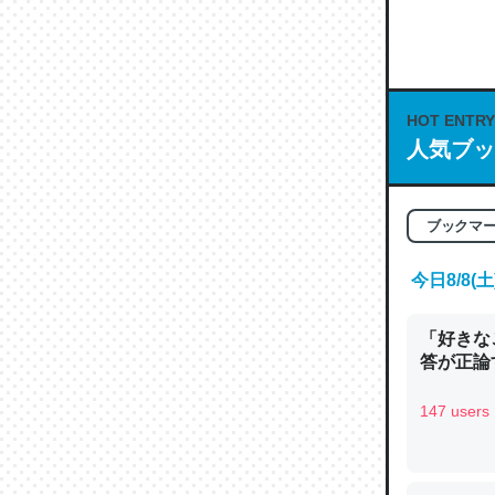
何気にC
な良記事。/続
─GPTの仕
HOT ENTRY
人気ブッ
これは良
ブックマ
の伏線」
今日8/8
やすく強
─GPTの仕
「好きな
答が正論
147 users
昆虫って
の600