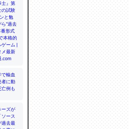
てるので
使わずキ
…。腹足