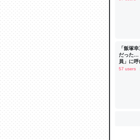
ウチもE
中。あと
れ見て生
─たまにL
「飯塚幸
た｜tayori
だった…
員」に呼
イン
57 users
ちょうど同
きる。一
を実質1
─たまにL
た｜tayori