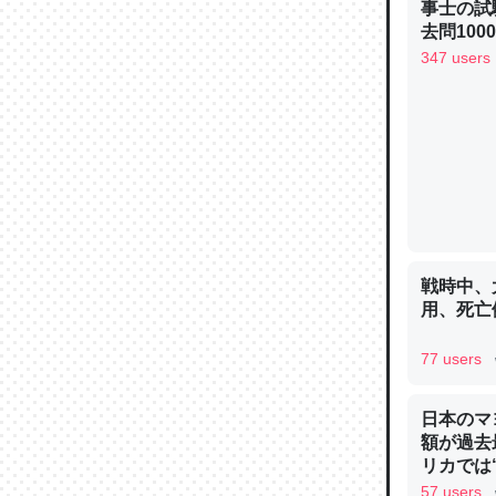
事士の試
─ニュース
去問10
べるノベ
347 users
通.com
論文では
は」とあ
チンを強
─ニュース
戦時中、
用、死亡
77 users
これを元
類だと殻
日本のマ
─ニュース
額が過去
リカでは
57 users