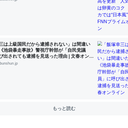
choを実家に置いて４年。でたまに覗いてる。ぼちぼちRingも置こう
、Googleマップで位置情報を共有してる。電池残量や充電中かが分か
きてるなって分かる。
INEするくらいだった遠方の父67歳と僕。ITツール導入でコミュニケーションが劇
三は上級国民だから逮捕されない」は間違い
ni by LIFULL介護
《池袋暴走事故》警視庁幹部が「自民党議
び出されても逮捕を見送った理由 | 文春オンラ
bunshun.jp
じ理由でEcho Show 8を設定中でした。PrimeとかSpotifyを支払
生で親と会える残り時間を日数にすると1週間とかの人が多いそうだけ
00倍以上に伸ばす効果があるはず……
INEするくらいだった遠方の父67歳と僕。ITツール導入でコミュニケーションが劇
もっと読む
ni by LIFULL介護