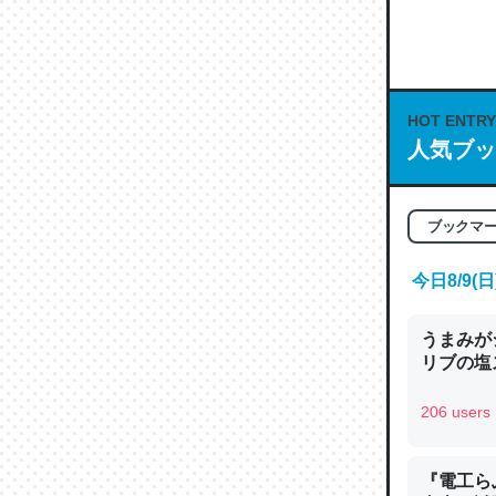
何気にC
な良記事。/続
─GPTの仕
HOT ENTRY
人気ブッ
これは良
ブックマ
の伏線」
やすく強
今日8/9
─GPTの仕
うまみが
リブの塩
206 users
昆虫って
の600
『電工ら