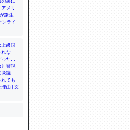
かと画策
るのでこ
的に変化し
う孝行もで
ど、それ
的に変化し