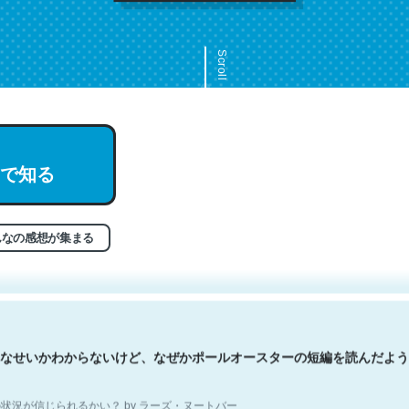
Scroll
文。彼はとてもクレバーなんだろうなと凄く思う。英語少しでも読める
で知る
分はこの流れ好き。Let’s Fucking Go. Then Covid hit. Shit.
状況が信じられるかい？ by ラーズ・ヌートバー
んなの感想が集まる
なせいかわからないけど、なぜかポールオースターの短編を読んだよう
状況が信じられるかい？ by ラーズ・ヌートバー