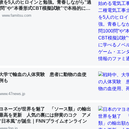
験を5人のヒロインと勉強。青春しながら“過
 :: 【研究発表】昆虫学の大問題＝「昆虫はなぜ海にいないのか」に関する新仮説
00問”や“本番形式CBT模擬試験”で本格的に学
ルゲーム | ゲーム・エンタメ最新情報のファミ
www.famitsu.com
「淡水はカルシウムも酸素も不足してて両方に不利だから両方が拮抗し
って面白い。海にいる鋏角類（カブトガニ・ウミグモ）はカルシウムを
化してる筈だが、酵素が違うのか？
 :: 【研究発表】昆虫学の大問題＝「昆虫はなぜ海にいないのか」に関する新仮説
大学で輸血の人体実験 患者に動物の血使
例も
www.47news.jp
に考えるとカルシウムを大量に使う脊椎動物と貝類は苦労してるんだな
を無くしてナメクジになったり努力してるし。
ヨネーズが世界を魅了 「ソース類」の輸出
 :: 【研究発表】昆虫学の大問題＝「昆虫はなぜ海にいないのか」に関する新仮説
最高を更新 人気の裏には卵黄のコク アメ
“日本風”が誕生｜FNNプライムオンライン
www.fnn.jp