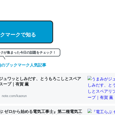
hatGPTの仕組み、特に「トークン」について解説してる記事が少ない
編来た https://isobe324649.hatenablog.com/entry/2023/03/27/
組みと限界についての考察（１） - conceptualization
クマークで知る
記事。32768トークンだと英語小説100ページ分くらい。小説でいう「
ークが集まった今日の話題をチェック！
は回収されないけど、短期記憶というには多い分量。進化すればするほ
くなりそう
(日)のブックマーク人気記事
組みと限界についての考察（１） - conceptualization
ジュワッとしみだす、とうもろこしとスペア
スープ｜有賀 薫
note.com/kaorun
カルシウム少ないのか。知らんかった。調べたらコオロギのカルシウム
分の1程度。
ぶ ゼロから始める電気工事士』第二種電気工