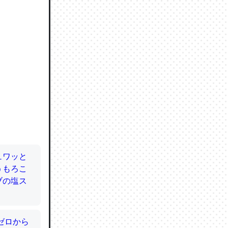
ので貴重
064121
ずっと前
ど分かり
分はエビ