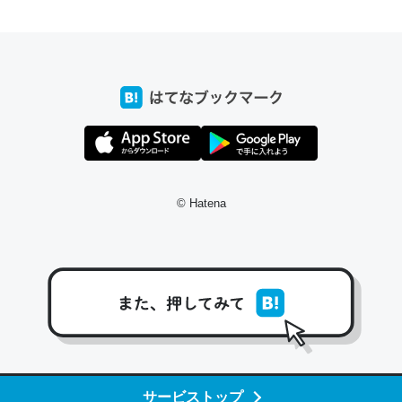
前ぐらいに祖母の家に設置した。ポケットWifiみたいなのでネット環境
xaしか使わないので回線代ほとんどかからないですよ。参考：
/toyoshi.hatenablog.com/entry/2019/05/15/180534
INEするくらいだった遠方の父67歳と僕。ITツール導入でコミュニケーションが劇
ni by LIFULL介護
© Hatena
う。/早速夕食に作った！本当にスナップえんどうが止まらなくなった
が結構効いてるので、気になる場合はにんにくだけ加熱してから加えた
ダーで代用してもいいかも。
止まらなくなる南フランス発祥の万能ソース「アイオリソース」の作り方をビストロ
いてみた - メシ通 | ホットペッパーグルメ
サービストップ