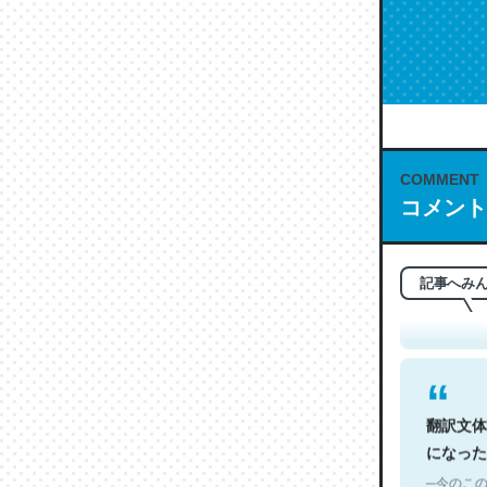
COMMENT
これは名
コメント
もお勧め。自
─今のこの
記事へみ
翻訳文体
になった
─今のこの