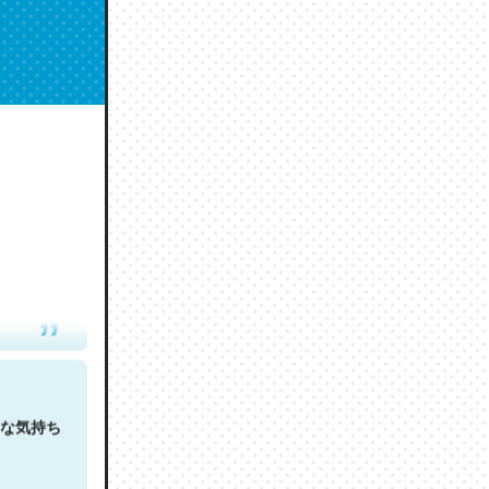
人は原文
な気持ち