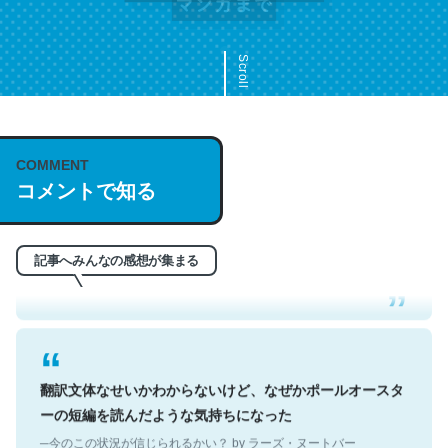
Scroll
COMMENT
これは名文。彼はとてもクレバーなんだろうなと凄く思
コメントで知る
う。英語少しでも読める人は原文もお勧め。自分はこの流
れ好き。Let’s Fucking Go. Then Covid hit. Shit.
─今のこの状況が信じられるかい？ by ラーズ・ヌートバー
記事へみんなの感想が集まる
翻訳文体なせいかわからないけど、なぜかポールオースタ
ーの短編を読んだような気持ちになった
─今のこの状況が信じられるかい？ by ラーズ・ヌートバー