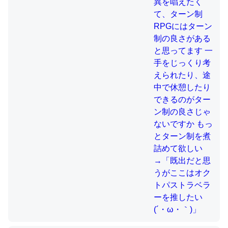
制の良さじゃないですか もっとター
ン制を煮詰めて欲しい→「既出だと
思うがここはオクトパストラベラー
これを元に考えるとカルシウムを大量に使う脊椎動物と貝
を推したい(´・ω・｀)」
類は苦労してるんだな…。腹足類だと殻を無くしてナメク
ジになったり努力してるし。
─ニュース :: 【研究発表】昆虫学の大問題＝「昆虫はなぜ海にいな
いのか」に関する新仮説
ウチもEchoを実家に置いて４年。でたまに覗いてる。ぼ
ちぼちRingも置こうかと画策中。あと、Googleマップで
位置情報を共有してる。電池残量や充電中かが分かるので
これ見て生きてるなって分かる。
─たまにLINEするくらいだった遠方の父67歳と僕。ITツール導入で
コミュニケーションが劇的に変化した｜tayorini by LIFULL介護