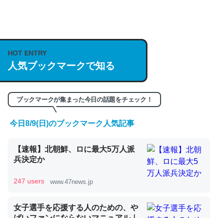
何気にChatGPTの仕組み、特に「トークン」について解
説してる記事が少ないので貴重な良記事。/続編来た
https://isobe324649.hatenablog.com/entry/2023/03/27
HOT ENTRY
/064121
人気ブックマークで知る
─GPTの仕組みと限界についての考察（１） - conceptualization
ブックマークが集まった今日の話題をチェック！
今日8/9(日)のブックマーク人気記事
これは良記事。32768トークンだと英語小説100ページ分
【速報】北朝鮮、ロに最大5万人派
くらい。小説でいう「ずっと前の伏線」は回収されないけ
兵決定か
ど、短期記憶というには多い分量。進化すればするほど分
かりやすく強くなりそう
247 users
www.47news.jp
─GPTの仕組みと限界についての考察（１） - conceptualization
女子選手を応援する人のための、や
ばいファンにならないマニュアル｜