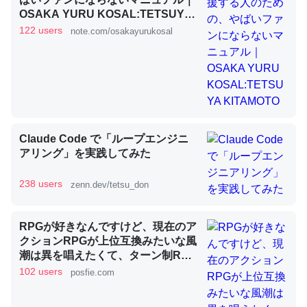
OSAKA YURU KOSAL:TETSUYA
KITAMOTO
122 users
note.com/osakayurukosal
昆虫ってカルシウム少ないのか。知らんかった。調べたら
コオロギのカルシウム分はエビの600分の1程度。
─ニュース :: 【研究発表】昆虫学の大問題＝「昆虫はなぜ海にいな
いのか」に関する新仮説
Claude Code で「ループエンジニ
アリング」を実践してみた
論文では「淡水はカルシウムも酸素も不足してて両方に不
238 users
zenn.dev/tetsu_don
利だから両方が拮抗してるのでは」とあって面白い。海に
いる鋏角類（カブトガニ・ウミグモ）はカルシウムを使わ
RPGが好きなんですけど、現在のア
ずキチンを強化してる筈だが、酵素が違うのか？
クションRPGが上位互換みたいな風
─ニュース :: 【研究発表】昆虫学の大問題＝「昆虫はなぜ海にいな
潮は異を唱えたくて、ターン制RPG
いのか」に関する新仮説
にはターン制の良さがあると思って
102 users
posfie.com
ます 一手をじっくり考えられたり、
途中で休憩したりできるのがターン