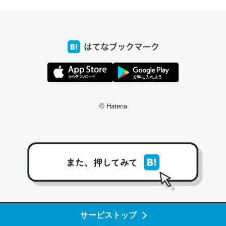
─たまにLINEするくらいだった遠方の父67歳と僕。ITツール導入で
コミュニケーションが劇的に変化した｜tayorini by LIFULL介護
これ作ろう。/早速夕食に作った！本当にスナップえんどう
が止まらなくなった…！生のにんにくが結構効いてるの
で、気になる場合はにんにくだけ加熱してから加えたりガ
© Hatena
ーリックパウダーで代用してもいいかも。
─野菜が止まらなくなる南フランス発祥の万能ソース「アイオリソ
ース」の作り方をビストロ居酒屋のシェフに聞いてみた - メシ通 | ホ
ットペッパーグルメ
スペインにもアリオリソースがあり、それも美味しいんだ
サービストップ
けど、読み方が違うだけで同じものを指すのか、また違う