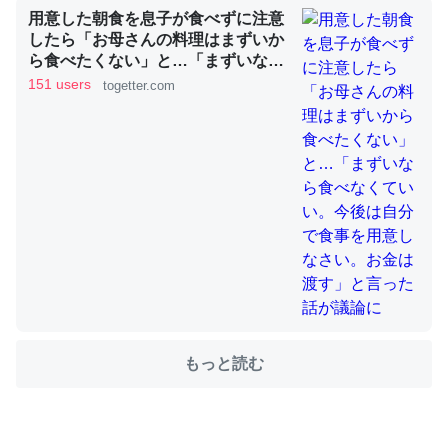
用意した朝食を息子が食べずに注意
したら「お母さんの料理はまずいか
ら食べたくない」と…「まずいなら
ちょうど同じ理由でEcho Show 8を設定中でした。Prime
食べなくていい。今後は自分で食事
151 users
togetter.com
を用意しなさい。お金は渡す」と言
とかSpotifyを支払う孝行もできる。一生で親と会える残
った話が議論に
り時間を日数にすると1週間とかの人が多いそうだけど、
それを実質100倍以上に伸ばす効果があるはず……
─たまにLINEするくらいだった遠方の父67歳と僕。ITツール導入で
コミュニケーションが劇的に変化した｜tayorini by LIFULL介護
私も3年前ぐらいに祖母の家に設置した。ポケットWifiみ
たいなのでネット環境作ったけどAlexaしか使わないので
もっと読む
回線代ほとんどかからないですよ。参考：
https://toyoshi.hatenablog.com/entry/2019/05/15/1805
34