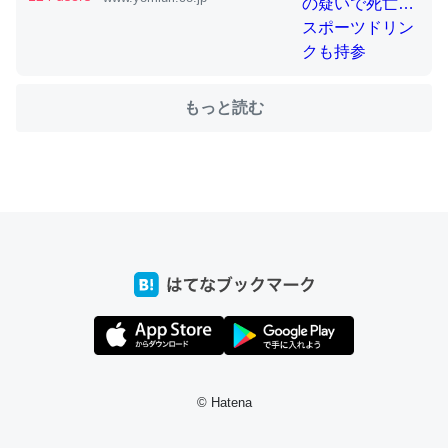
これを元に考えるとカルシウムを大量に使う脊椎動物と貝
類は苦労してるんだな…。腹足類だと殻を無くしてナメク
ジになったり努力してるし。
もっと読む
─ニュース :: 【研究発表】昆虫学の大問題＝「昆虫はなぜ海にいな
いのか」に関する新仮説
ウチもEchoを実家に置いて４年。でたまに覗いてる。ぼ
ちぼちRingも置こうかと画策中。あと、Googleマップで
位置情報を共有してる。電池残量や充電中かが分かるので
これ見て生きてるなって分かる。
─たまにLINEするくらいだった遠方の父67歳と僕。ITツール導入で
コミュニケーションが劇的に変化した｜tayorini by LIFULL介護
© Hatena