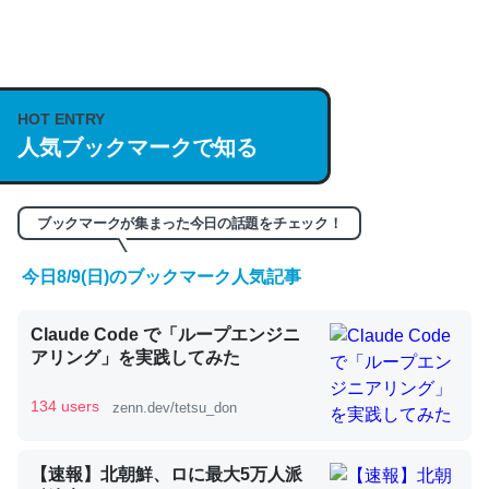
何気にChatGPTの仕組み、特に「トークン」について解
説してる記事が少ないので貴重な良記事。/続編来た
https://isobe324649.hatenablog.com/entry/2023/03/27
HOT ENTRY
/064121
人気ブックマークで知る
─GPTの仕組みと限界についての考察（１） - conceptualization
ブックマークが集まった今日の話題をチェック！
今日8/9(日)のブックマーク人気記事
これは良記事。32768トークンだと英語小説100ページ分
くらい。小説でいう「ずっと前の伏線」は回収されないけ
Claude Code で「ループエンジニ
ど、短期記憶というには多い分量。進化すればするほど分
アリング」を実践してみた
かりやすく強くなりそう
134 users
zenn.dev/tetsu_don
─GPTの仕組みと限界についての考察（１） - conceptualization
【速報】北朝鮮、ロに最大5万人派