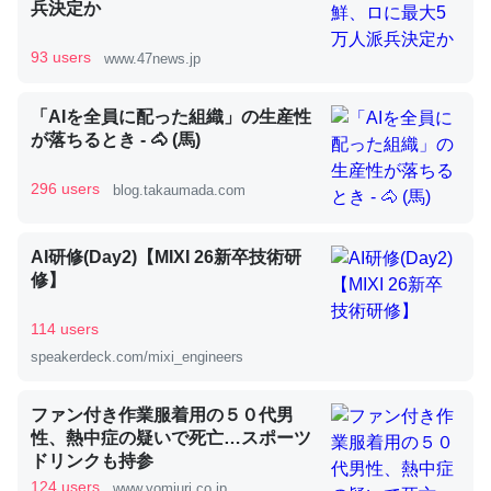
兵決定か
93 users
www.47news.jp
昆虫ってカルシウム少ないのか。知らんかった。調べたら
コオロギのカルシウム分はエビの600分の1程度。
「AIを全員に配った組織」の生産性
─ニュース :: 【研究発表】昆虫学の大問題＝「昆虫はなぜ海にいな
いのか」に関する新仮説
が落ちるとき - 🐴 (馬)
296 users
blog.takaumada.com
AI研修(Day2)【MIXI 26新卒技術研
論文では「淡水はカルシウムも酸素も不足してて両方に不
修】
利だから両方が拮抗してるのでは」とあって面白い。海に
114 users
いる鋏角類（カブトガニ・ウミグモ）はカルシウムを使わ
speakerdeck.com/mixi_engineers
ずキチンを強化してる筈だが、酵素が違うのか？
─ニュース :: 【研究発表】昆虫学の大問題＝「昆虫はなぜ海にいな
いのか」に関する新仮説
ファン付き作業服着用の５０代男
性、熱中症の疑いで死亡…スポーツ
ドリンクも持参
124 users
www.yomiuri.co.jp