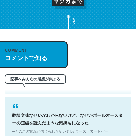
Scroll
COMMENT
これは名文。彼はとてもクレバーなんだろうなと凄く思
コメントで知る
う。英語少しでも読める人は原文もお勧め。自分はこの流
れ好き。Let’s Fucking Go. Then Covid hit. Shit.
─今のこの状況が信じられるかい？ by ラーズ・ヌートバー
記事へみんなの感想が集まる
翻訳文体なせいかわからないけど、なぜかポールオースタ
ーの短編を読んだような気持ちになった
─今のこの状況が信じられるかい？ by ラーズ・ヌートバー