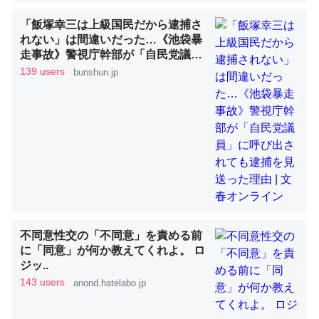
「飯塚幸三は上級国民だから逮捕さ
れない」は間違いだった…《池袋暴
これを元に考えるとカルシウムを大量に使う脊椎動物と貝
走事故》警視庁幹部が「自民党議
類は苦労してるんだな…。腹足類だと殻を無くしてナメク
員」に呼び出されても逮捕を見送っ
139 users
bunshun.jp
ジになったり努力してるし。
た理由 | 文春オンライン
─ニュース :: 【研究発表】昆虫学の大問題＝「昆虫はなぜ海にいな
いのか」に関する新仮説
ウチもEchoを実家に置いて４年。でたまに覗いてる。ぼ
ちぼちRingも置こうかと画策中。あと、Googleマップで
不同意性交の「不同意」を責める前
位置情報を共有してる。電池残量や充電中かが分かるので
に「同意」が何か教えてくれよ。 ロ
これ見て生きてるなって分かる。
ジッ..
─たまにLINEするくらいだった遠方の父67歳と僕。ITツール導入で
143 users
anond.hatelabo.jp
コミュニケーションが劇的に変化した｜tayorini by LIFULL介護