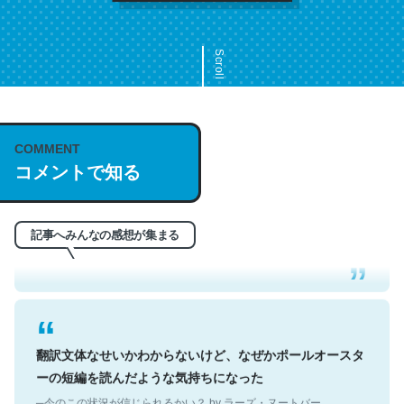
Scroll
COMMENT
これは名文。彼はとてもクレバーなんだろうなと凄く思
コメントで知る
う。英語少しでも読める人は原文もお勧め。自分はこの流
れ好き。Let’s Fucking Go. Then Covid hit. Shit.
─今のこの状況が信じられるかい？ by ラーズ・ヌートバー
記事へみんなの感想が集まる
翻訳文体なせいかわからないけど、なぜかポールオースタ
ーの短編を読んだような気持ちになった
─今のこの状況が信じられるかい？ by ラーズ・ヌートバー