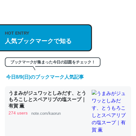
何気にChatGPTの仕組み、特に「トークン」について解
説してる記事が少ないので貴重な良記事。/続編来た
https://isobe324649.hatenablog.com/entry/2023/03/27
HOT ENTRY
/064121
人気ブックマークで知る
─GPTの仕組みと限界についての考察（１） - conceptualization
ブックマークが集まった今日の話題をチェック！
今日8/9(日)のブックマーク人気記事
これは良記事。32768トークンだと英語小説100ページ分
うまみがジュワッとしみだす、とう
くらい。小説でいう「ずっと前の伏線」は回収されないけ
もろこしとスペアリブの塩スープ｜
ど、短期記憶というには多い分量。進化すればするほど分
有賀 薫
かりやすく強くなりそう
274 users
note.com/kaorun
─GPTの仕組みと限界についての考察（１） - conceptualization