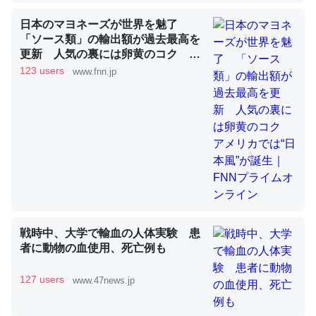
日本のマヨネーズが世界を魅了
「ソース類」の輸出額が過去最高を
昆虫ってカルシウム少ないのか。知らんかった。調べたら
更新 人気の裏には卵黄のコク ア
コオロギのカルシウム分はエビの600分の1程度。
メリカでは“日本風”が誕生｜FNNプ
123 users
www.fnn.jp
ライムオンライン
─ニュース :: 【研究発表】昆虫学の大問題＝「昆虫はなぜ海にいな
いのか」に関する新仮説
論文では「淡水はカルシウムも酸素も不足してて両方に不
利だから両方が拮抗してるのでは」とあって面白い。海に
いる鋏角類（カブトガニ・ウミグモ）はカルシウムを使わ
戦時中、大学で輸血の人体実験 患
ずキチンを強化してる筈だが、酵素が違うのか？
者に動物の血使用、死亡例も
─ニュース :: 【研究発表】昆虫学の大問題＝「昆虫はなぜ海にいな
いのか」に関する新仮説
127 users
www.47news.jp