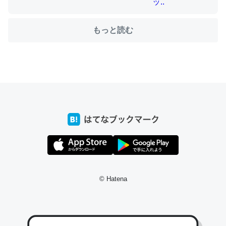
もっと読む
ちょうど同じ理由でEcho Show 8を設定中でした。Prime
とかSpotifyを支払う孝行もできる。一生で親と会える残
り時間を日数にすると1週間とかの人が多いそうだけど、
それを実質100倍以上に伸ばす効果があるはず……
─たまにLINEするくらいだった遠方の父67歳と僕。ITツール導入で
コミュニケーションが劇的に変化した｜tayorini by LIFULL介護
私も3年前ぐらいに祖母の家に設置した。ポケットWifiみ
たいなのでネット環境作ったけどAlexaしか使わないので
© Hatena
回線代ほとんどかからないですよ。参考：
https://toyoshi.hatenablog.com/entry/2019/05/15/1805
34