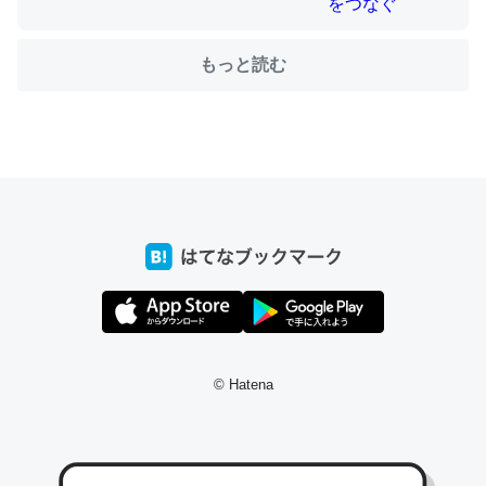
もっと読む
ちょうど同じ理由でEcho Show 8を設定中でした。Prime
とかSpotifyを支払う孝行もできる。一生で親と会える残
り時間を日数にすると1週間とかの人が多いそうだけど、
それを実質100倍以上に伸ばす効果があるはず……
─たまにLINEするくらいだった遠方の父67歳と僕。ITツール導入で
コミュニケーションが劇的に変化した｜tayorini by LIFULL介護
私も3年前ぐらいに祖母の家に設置した。ポケットWifiみ
© Hatena
たいなのでネット環境作ったけどAlexaしか使わないので
回線代ほとんどかからないですよ。参考：
https://toyoshi.hatenablog.com/entry/2019/05/15/1805
34