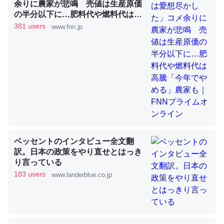
余りに農家が悲鳴 売値は生産原価
の半分以下に…肥料代や燃料代は高
騰「今年でやめる」農家も｜FNNプ
381 users
www.fnn.jp
ライムオンライン
昆虫ってカルシウム少ないのか。知らんかった。調べたら
コオロギのカルシウム分はエビの600分の1程度。
─ニュース :: 【研究発表】昆虫学の大問題＝「昆虫はなぜ海にいな
いのか」に関する新仮説
論文では「淡水はカルシウムも酸素も不足してて両方に不
ベッセントのインタビュー全文翻
利だから両方が拮抗してるのでは」とあって面白い。海に
訳。日本の政策をやり直せとはっき
いる鋏角類（カブトガニ・ウミグモ）はカルシウムを使わ
り言っている
ずキチンを強化してる筈だが、酵素が違うのか？
183 users
www.landerblue.co.jp
─ニュース :: 【研究発表】昆虫学の大問題＝「昆虫はなぜ海にいな
いのか」に関する新仮説