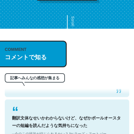
Scroll
COMMENT
これは名文。彼はとてもクレバーなんだろうなと凄く思
コメントで知る
う。英語少しでも読める人は原文もお勧め。自分はこの流
れ好き。Let’s Fucking Go. Then Covid hit. Shit.
─今のこの状況が信じられるかい？ by ラーズ・ヌートバー
記事へみんなの感想が集まる
翻訳文体なせいかわからないけど、なぜかポールオースタ
ーの短編を読んだような気持ちになった
─今のこの状況が信じられるかい？ by ラーズ・ヌートバー