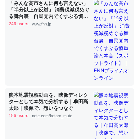
「みんな高市さんに何も言えない」
「半分以上が反対」 消費税減税めぐ
る舞台裏 自民党内でくすぶる慎重
これを元に考えるとカルシウムを大量に使う脊椎動物と貝
論と本音【スポットライト】｜FNN
246 users
www.fnn.jp
類は苦労してるんだな…。腹足類だと殻を無くしてナメク
プライムオンライン
ジになったり努力してるし。
─ニュース :: 【研究発表】昆虫学の大問題＝「昆虫はなぜ海にいな
いのか」に関する新仮説
ウチもEchoを実家に置いて４年。でたまに覗いてる。ぼ
熊本地震視察動画を、映像ディレク
ちぼちRingも置こうかと画策中。あと、Googleマップで
ターとして本気で分析する｜牟田高
位置情報を共有してる。電池残量や充電中かが分かるので
太郎｜映像で、想いをつなぐ
これ見て生きてるなって分かる。
186 users
note.com/kotaro_muta
─たまにLINEするくらいだった遠方の父67歳と僕。ITツール導入で
コミュニケーションが劇的に変化した｜tayorini by LIFULL介護