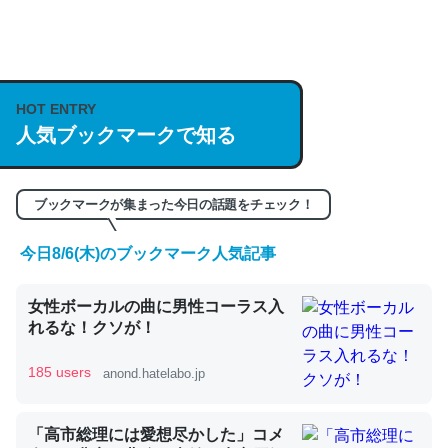
何気にChatGPTの仕組み、特に「トークン」について解
説してる記事が少ないので貴重な良記事。/続編来た
https://isobe324649.hatenablog.com/entry/2023/03/27
HOT ENTRY
/064121
人気ブックマークで知る
─GPTの仕組みと限界についての考察（１） - conceptualization
ブックマークが集まった今日の話題をチェック！
今日8/6(木)のブックマーク人気記事
これは良記事。32768トークンだと英語小説100ページ分
女性ボーカルの曲に男性コーラス入
くらい。小説でいう「ずっと前の伏線」は回収されないけ
れるな！クソが！
ど、短期記憶というには多い分量。進化すればするほど分
かりやすく強くなりそう
185 users
anond.hatelabo.jp
─GPTの仕組みと限界についての考察（１） - conceptualization
「高市総理には愛想尽かした」コメ