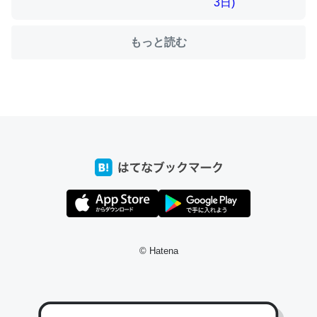
もっと読む
ちょうど同じ理由でEcho Show 8を設定中でした。Prime
とかSpotifyを支払う孝行もできる。一生で親と会える残
り時間を日数にすると1週間とかの人が多いそうだけど、
それを実質100倍以上に伸ばす効果があるはず……
─たまにLINEするくらいだった遠方の父67歳と僕。ITツール導入で
コミュニケーションが劇的に変化した｜tayorini by LIFULL介護
私も3年前ぐらいに祖母の家に設置した。ポケットWifiみ
© Hatena
たいなのでネット環境作ったけどAlexaしか使わないので
回線代ほとんどかからないですよ。参考：
https://toyoshi.hatenablog.com/entry/2019/05/15/1805
34