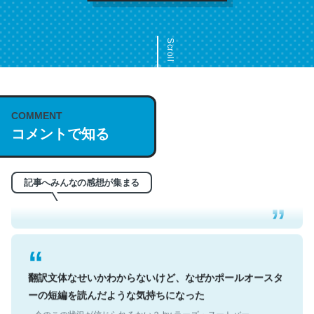
Scroll
COMMENT
これは名文。彼はとてもクレバーなんだろうなと凄く思
コメントで知る
う。英語少しでも読める人は原文もお勧め。自分はこの流
れ好き。Let’s Fucking Go. Then Covid hit. Shit.
─今のこの状況が信じられるかい？ by ラーズ・ヌートバー
記事へみんなの感想が集まる
翻訳文体なせいかわからないけど、なぜかポールオースタ
ーの短編を読んだような気持ちになった
─今のこの状況が信じられるかい？ by ラーズ・ヌートバー