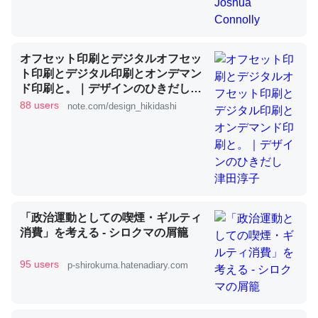
昆虫ってカルシウム少ないのか。知らんかった。調べたら
オフセット印刷とデジタルオフセッ
コオロギのカルシウム分はエビの600分の1程度。
ト印刷とデジタル印刷とオンデマン
ド印刷と。｜デザインのひきだし
─ニュース :: 【研究発表】昆虫学の大問題＝「昆虫はなぜ海にいな
いのか」に関する新仮説
津田淳子
88 users
note.com/design_hikidashi
論文では「淡水はカルシウムも酸素も不足してて両方に不
利だから両方が拮抗してるのでは」とあって面白い。海に
「政治運動としての喫煙・ギルティ
いる鋏角類（カブトガニ・ウミグモ）はカルシウムを使わ
消費」を考える - シロクマの屑籠
ずキチンを強化してる筈だが、酵素が違うのか？
95 users
─ニュース :: 【研究発表】昆虫学の大問題＝「昆虫はなぜ海にいな
p-shirokuma.hatenadiary.com
いのか」に関する新仮説