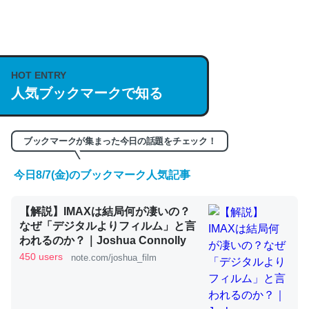
何気にChatGPTの仕組み、特に「トークン」について解
説してる記事が少ないので貴重な良記事。/続編来た
HOT ENTRY
https://isobe324649.hatenablog.com/entry/2023/03/27
人気ブックマークで知る
/064121
─GPTの仕組みと限界についての考察（１） - conceptualization
ブックマークが集まった今日の話題をチェック！
今日8/7(金)のブックマーク人気記事
これは良記事。32768トークンだと英語小説100ページ分
【解説】IMAXは結局何が凄いの？
くらい。小説でいう「ずっと前の伏線」は回収されないけ
なぜ「デジタルよりフィルム」と言
ど、短期記憶というには多い分量。進化すればするほど分
われるのか？｜Joshua Connolly
かりやすく強くなりそう
450 users
note.com/joshua_film
─GPTの仕組みと限界についての考察（１） - conceptualization