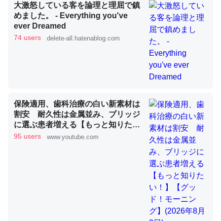
大激怒している客を論理と理屈で鎮
めました。 - Everything you've
ever Dreamed
これを元に考えるとカルシウムを大量に使う脊椎動物と貝
74 users
delete-all.hatenablog.com
類は苦労してるんだな…。腹足類だと殻を無くしてナメク
ジになったり努力してるし。
─ニュース :: 【研究発表】昆虫学の大問題＝「昆虫はなぜ海にいな
いのか」に関する新仮説
保険適用、歯科治療の白い新素材は
割安 耐久性は金属並み、ブリッジ
に選ぶ患者増える【もっと知りた
い！】【グッド！モーニング】
95 users
www.youtube.com
ウチもEchoを実家に置いて４年。でたまに覗いてる。ぼ
(2026年8月3日)
ちぼちRingも置こうかと画策中。あと、Googleマップで
位置情報を共有してる。電池残量や充電中かが分かるので
これ見て生きてるなって分かる。
─たまにLINEするくらいだった遠方の父67歳と僕。ITツール導入で
コミュニケーションが劇的に変化した｜tayorini by LIFULL介護