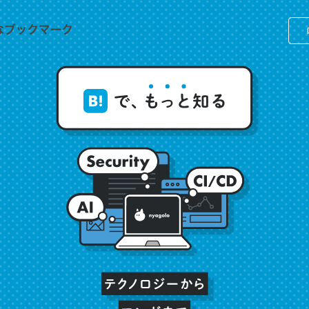
文。彼はとてもクレバーなんだろうなと凄く思う。英語少しでも読める
分はこの流れ好き。Let’s Fucking Go. Then Covid hit. Shit.
状況が信じられるかい？ by ラーズ・ヌートバー
なせいかわからないけど、なぜかポールオースターの短編を読んだよう
状況が信じられるかい？ by ラーズ・ヌートバー
「努力できる才能」があるんだなあ
状況が信じられるかい？ by ラーズ・ヌートバー