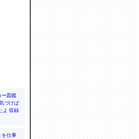
使わずキ
…。腹足
かと画策
るのでこ