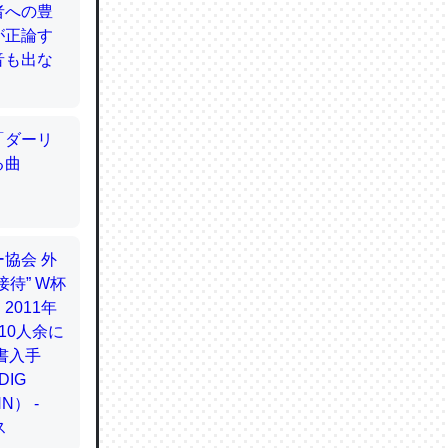
的に変化し
う孝行もで
ど、それ
的に変化し
作ったけ
的に変化し