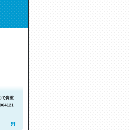
あること
てわかり
ので貴重
064121