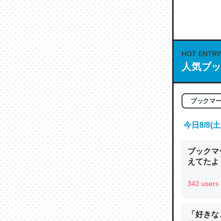
は」とあ
チンを強
─ニュース
HOT ENTRY
人気ブッ
これを元
ブックマ
類だと殻
─ニュース
今日8/8
ブックマー
えてたよ 収
342 users
ウチもE
中。あと
れ見て生
「好きな