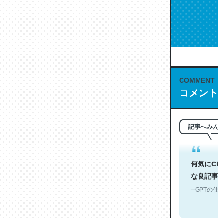
トークン
だけど、
やすい解
COMMENT
コメント
─GPTの仕
記事へみ
何気にC
な良記事。/続
─GPTの仕