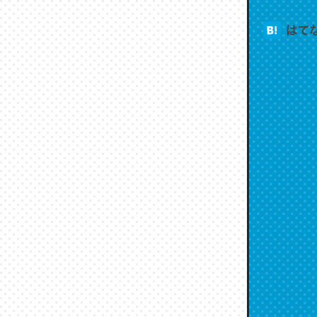
これは名
もお勧め。自
─今のこの
翻訳文体
になった
─今のこの
彼もまた
─今のこの