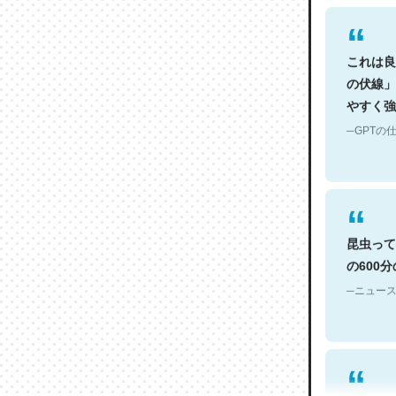
これは良
の伏線」
やすく強
─GPTの仕
昆虫って
の600
─ニュース
論文では