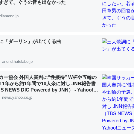
INEするくらいだった遠方の父67歳と僕。ITツール導入でコミュニケーションが劇
すぎて、ぐうの音も出なかった
ni by LIFULL介護
diamond.jp
に「ダーリン」が出てくる曲
じ理由でEcho Show 8を設定中でした。PrimeとかSpotifyを支払
生で親と会える残り時間を日数にすると1週間とかの人が多いそうだけ
00倍以上に伸ばす効果があるはず……
anond.hatelabo.jp
INEするくらいだった遠方の父67歳と僕。ITツール導入でコミュニケーションが劇
ni by LIFULL介護
カー協会 外国人審判に“性接待” W杯や五輪の
11年から約1年間で10人余に対し JNN報告書
NEWS DIG Powered by JNN） - Yahoo!ニ
news.yahoo.co.jp
前ぐらいに祖母の家に設置した。ポケットWifiみたいなのでネット環境
xaしか使わないので回線代ほとんどかからないですよ。参考：
/toyoshi.hatenablog.com/entry/2019/05/15/180534
INEするくらいだった遠方の父67歳と僕。ITツール導入でコミュニケーションが劇