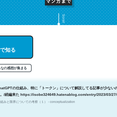
Scroll
について解説していて素晴らしい。ほぼ公式のドキュメントにも書いて
英語だと読んでない人多いよね。この手の記事に珍しく、非常に正しく
説なので続編にも期待。
で知る
組みと限界についての考察（１） - conceptualization
んなの感想が集まる
hatGPTの仕組み、特に「トークン」について解説してる記事が少ない
編来た https://isobe324649.hatenablog.com/entry/2023/03/27/
組みと限界についての考察（１） - conceptualization