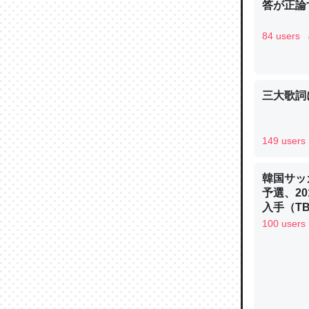
─たまにL
答が正論
た｜tayori
84 users
三大歌詞
ちょうど同
きる。一
を実質1
149 users
─たまにL
た｜tayori
韓国サッ
予選、20
入手（TBS 
ュース
100 users
私も3年
どAle
https:/
─たまにL