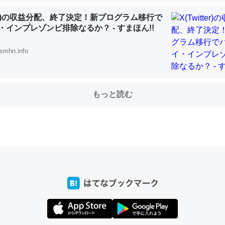
ni by LIFULL介護
tter)の収益分配、終了決定！新プログラム移行で
・インプレゾンビ排除なるか？ - すまほん!!
smhn.info
う。/早速夕食に作った！本当にスナップえんどうが止まらなくなった
が結構効いてるので、気になる場合はにんにくだけ加熱してから加えた
もっと読む
ダーで代用してもいいかも。
止まらなくなる南フランス発祥の万能ソース「アイオリソース」の作り方をビストロ
いてみた - メシ通 | ホットペッパーグルメ
にもアリオリソースがあり、それも美味しいんだけど、読み方が違うだ
すのか、また違うソースなのか気になる
止まらなくなる南フランス発祥の万能ソース「アイオリソース」の作り方をビストロ
いてみた - メシ通 | ホットペッパーグルメ