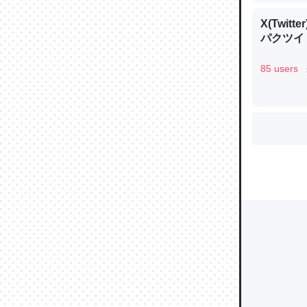
た｜tayori
X(Twi
パクツイ
85 users
これ作ろ
にんにく
ックパウ
─野菜が
シェフに聞
スペイン
ものを指
─野菜が
シェフに聞