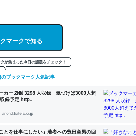
って面白い。海にいる鋏角類（カブトガニ・ウミグモ）はカルシウムを
化してる筈だが、酵素が違うのか？
 :: 【研究発表】昆虫学の大問題＝「昆虫はなぜ海にいないのか」に関する新仮説
クマークで知る
に考えるとカルシウムを大量に使う脊椎動物と貝類は苦労してるんだな
ークが集まった今日の話題をチェック！
を無くしてナメクジになったり努力してるし。
 :: 【研究発表】昆虫学の大問題＝「昆虫はなぜ海にいないのか」に関する新仮説
(土)のブックマーク人気記事
カー図鑑 3298 人収録 気づけば3000人超
録予定 http..
anond.hatelabo.jp
choを実家に置いて４年。でたまに覗いてる。ぼちぼちRingも置こう
、Googleマップで位置情報を共有してる。電池残量や充電中かが分か
きてるなって分かる。
ことを仕事にしたい」若者への豊田章男の回