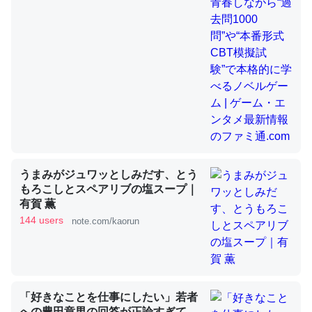
昆虫ってカルシウム少ないのか。知らんかった。調べたら
コオロギのカルシウム分はエビの600分の1程度。
─ニュース :: 【研究発表】昆虫学の大問題＝「昆虫はなぜ海にいな
いのか」に関する新仮説
うまみがジュワッとしみだす、とう
論文では「淡水はカルシウムも酸素も不足してて両方に不
もろこしとスペアリブの塩スープ｜
利だから両方が拮抗してるのでは」とあって面白い。海に
有賀 薫
144 users
いる鋏角類（カブトガニ・ウミグモ）はカルシウムを使わ
note.com/kaorun
ずキチンを強化してる筈だが、酵素が違うのか？
─ニュース :: 【研究発表】昆虫学の大問題＝「昆虫はなぜ海にいな
いのか」に関する新仮説
「好きなことを仕事にしたい」若者
への豊田章男の回答が正論すぎて、