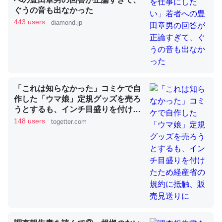
ぐうの音も出なかった
443 users
diamond.jp
これを元に考えるとカルシウムを大量に使う脊椎動物と貝
類は苦労してるんだな…。腹足類だと殻を無くしてナメク
ジになったり努力してるし。
─ニュース :: 【研究発表】昆虫学の大問題＝「昆虫はなぜ海にいな
いのか」に関する新仮説
「これは知らなかった」コミケで自
作した「ウマ娘」定規グッズを売ろ
うとするも、インチ目盛りを付けた
ため経産省の規約に抵触、販売見送
148 users
togetter.com
りに
ウチもEchoを実家に置いて４年。でたまに覗いてる。ぼ
ちぼちRingも置こうかと画策中。あと、Googleマップで
位置情報を共有してる。電池残量や充電中かが分かるので
これ見て生きてるなって分かる。
─たまにLINEするくらいだった遠方の父67歳と僕。ITツール導入で
コミュニケーションが劇的に変化した｜tayorini by LIFULL介護