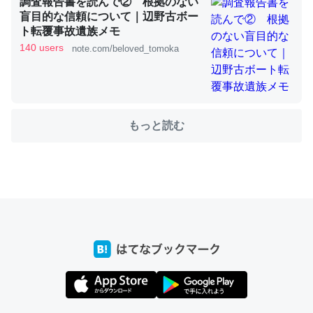
調査報告書を読んで② 根拠のない
盲目的な信頼について｜辺野古ボー
ト転覆事故遺族メモ
140 users
note.com/beloved_tomoka
ちょうど同じ理由でEcho Show 8を設定中でした。Prime
とかSpotifyを支払う孝行もできる。一生で親と会える残
り時間を日数にすると1週間とかの人が多いそうだけど、
それを実質100倍以上に伸ばす効果があるはず……
もっと読む
─たまにLINEするくらいだった遠方の父67歳と僕。ITツール導入で
コミュニケーションが劇的に変化した｜tayorini by LIFULL介護
私も3年前ぐらいに祖母の家に設置した。ポケットWifiみ
たいなのでネット環境作ったけどAlexaしか使わないので
回線代ほとんどかからないですよ。参考：
https://toyoshi.hatenablog.com/entry/2019/05/15/1805
34