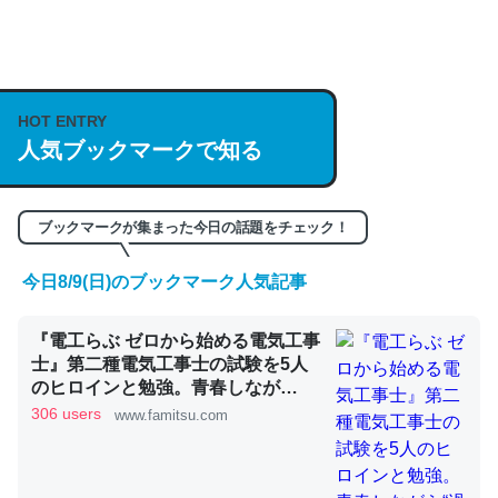
何気にChatGPTの仕組み、特に「トークン」について解
説してる記事が少ないので貴重な良記事。/続編来た
https://isobe324649.hatenablog.com/entry/2023/03/27
HOT ENTRY
/064121
人気ブックマークで知る
─GPTの仕組みと限界についての考察（１） - conceptualization
ブックマークが集まった今日の話題をチェック！
今日8/9(日)のブックマーク人気記事
これは良記事。32768トークンだと英語小説100ページ分
『電工らぶ ゼロから始める電気工事
くらい。小説でいう「ずっと前の伏線」は回収されないけ
士』第二種電気工事士の試験を5人
ど、短期記憶というには多い分量。進化すればするほど分
のヒロインと勉強。青春しなが
かりやすく強くなりそう
ら“過去問1000問”や“本番形式CBT
306 users
www.famitsu.com
模擬試験”で本格的に学べるノベル
─GPTの仕組みと限界についての考察（１） - conceptualization
ゲーム | ゲーム・エンタメ最新情報
のファミ通.com