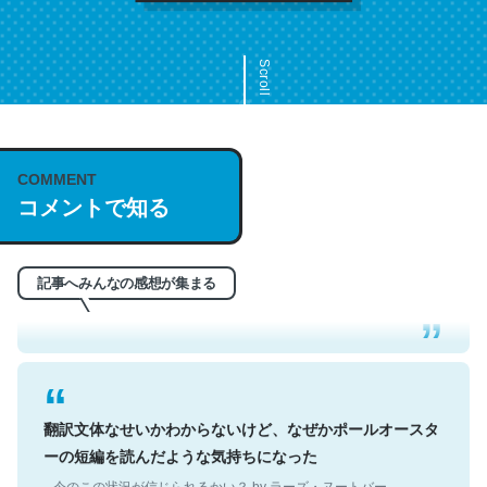
Scroll
COMMENT
これは名文。彼はとてもクレバーなんだろうなと凄く思
コメントで知る
う。英語少しでも読める人は原文もお勧め。自分はこの流
れ好き。Let’s Fucking Go. Then Covid hit. Shit.
─今のこの状況が信じられるかい？ by ラーズ・ヌートバー
記事へみんなの感想が集まる
翻訳文体なせいかわからないけど、なぜかポールオースタ
ーの短編を読んだような気持ちになった
─今のこの状況が信じられるかい？ by ラーズ・ヌートバー