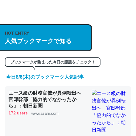
何気にChatGPTの仕組み、特に「トークン」について解
説してる記事が少ないので貴重な良記事。/続編来た
HOT ENTRY
https://isobe324649.hatenablog.com/entry/2023/03/27
人気ブックマークで知る
/064121
─GPTの仕組みと限界についての考察（１） - conceptualization
ブックマークが集まった今日の話題をチェック！
今日8/6(木)のブックマーク人気記事
これは良記事。32768トークンだと英語小説100ページ分
エース級の財務官僚が異例転出へ
くらい。小説でいう「ずっと前の伏線」は回収されないけ
官邸幹部「協力的でなかったか
ど、短期記憶というには多い分量。進化すればするほど分
ら」：朝日新聞
かりやすく強くなりそう
172 users
www.asahi.com
─GPTの仕組みと限界についての考察（１） - conceptualization