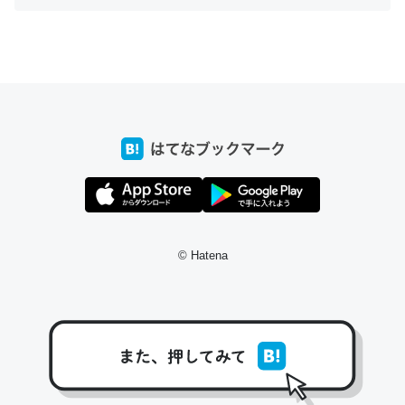
ちょうど同じ理由でEcho Show 8を設定中でした。Prime
とかSpotifyを支払う孝行もできる。一生で親と会える残
り時間を日数にすると1週間とかの人が多いそうだけど、
それを実質100倍以上に伸ばす効果があるはず……
─たまにLINEするくらいだった遠方の父67歳と僕。ITツール導入で
コミュニケーションが劇的に変化した｜tayorini by LIFULL介護
© Hatena
私も3年前ぐらいに祖母の家に設置した。ポケットWifiみ
たいなのでネット環境作ったけどAlexaしか使わないので
回線代ほとんどかからないですよ。参考：
https://toyoshi.hatenablog.com/entry/2019/05/15/1805
34