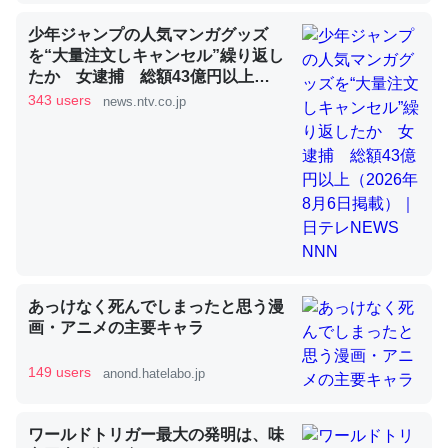
少年ジャンプの人気マンガグッズ
を“大量注文しキャンセル”繰り返し
昆虫ってカルシウム少ないのか。知らんかった。調べたら
たか 女逮捕 総額43億円以上
（2026年8月6日掲載）｜日テレ
コオロギのカルシウム分はエビの600分の1程度。
343 users
news.ntv.co.jp
NEWS NNN
─ニュース :: 【研究発表】昆虫学の大問題＝「昆虫はなぜ海にいな
いのか」に関する新仮説
論文では「淡水はカルシウムも酸素も不足してて両方に不
利だから両方が拮抗してるのでは」とあって面白い。海に
あっけなく死んでしまったと思う漫
いる鋏角類（カブトガニ・ウミグモ）はカルシウムを使わ
画・アニメの主要キャラ
ずキチンを強化してる筈だが、酵素が違うのか？
149 users
─ニュース :: 【研究発表】昆虫学の大問題＝「昆虫はなぜ海にいな
anond.hatelabo.jp
いのか」に関する新仮説
ワールドトリガー最大の発明は、味