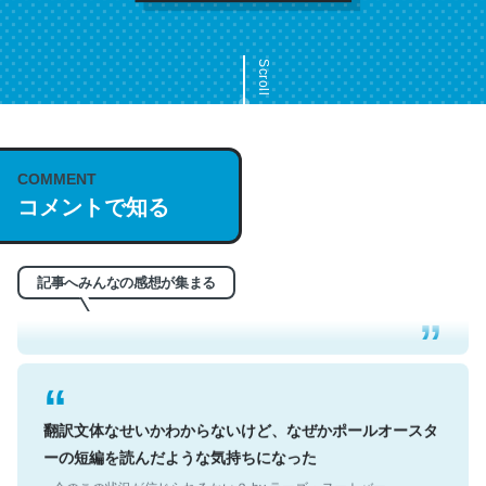
Scroll
COMMENT
これは名文。彼はとてもクレバーなんだろうなと凄く思
コメントで知る
う。英語少しでも読める人は原文もお勧め。自分はこの流
れ好き。Let’s Fucking Go. Then Covid hit. Shit.
─今のこの状況が信じられるかい？ by ラーズ・ヌートバー
記事へみんなの感想が集まる
翻訳文体なせいかわからないけど、なぜかポールオースタ
ーの短編を読んだような気持ちになった
─今のこの状況が信じられるかい？ by ラーズ・ヌートバー