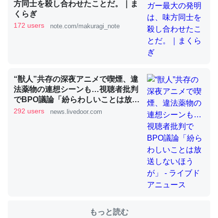
方同士を殺し合わせたことだ。｜ま
くらぎ
172 users
note.com/makuragi_note
これを元に考えるとカルシウムを大量に使う脊椎動物と貝
類は苦労してるんだな…。腹足類だと殻を無くしてナメク
ジになったり努力してるし。
─ニュース :: 【研究発表】昆虫学の大問題＝「昆虫はなぜ海にいな
いのか」に関する新仮説
“獣人”共存の深夜アニメで喫煙、違
法薬物の連想シーンも…視聴者批判
でBPO議論「紛らわしいことは放送
しないほうが」 - ライブドアニュー
292 users
news.livedoor.com
ス
ウチもEchoを実家に置いて４年。でたまに覗いてる。ぼ
ちぼちRingも置こうかと画策中。あと、Googleマップで
位置情報を共有してる。電池残量や充電中かが分かるので
これ見て生きてるなって分かる。
─たまにLINEするくらいだった遠方の父67歳と僕。ITツール導入で
コミュニケーションが劇的に変化した｜tayorini by LIFULL介護
もっと読む