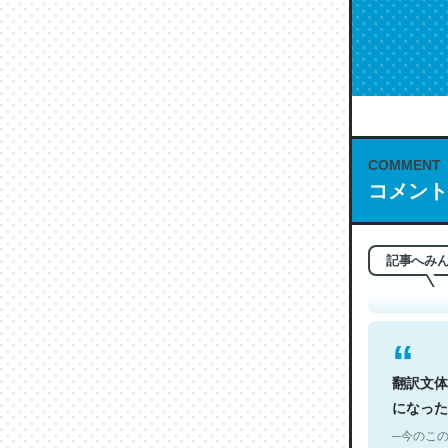
COMMENT
これは名
コメント
もお勧め。自
─今のこの
記事へみ
翻訳文体
になった
─今のこの