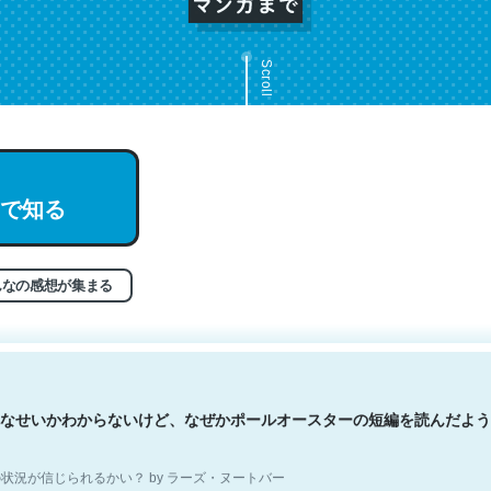
Scroll
文。彼はとてもクレバーなんだろうなと凄く思う。英語少しでも読める
で知る
分はこの流れ好き。Let’s Fucking Go. Then Covid hit. Shit.
状況が信じられるかい？ by ラーズ・ヌートバー
んなの感想が集まる
なせいかわからないけど、なぜかポールオースターの短編を読んだよう
状況が信じられるかい？ by ラーズ・ヌートバー