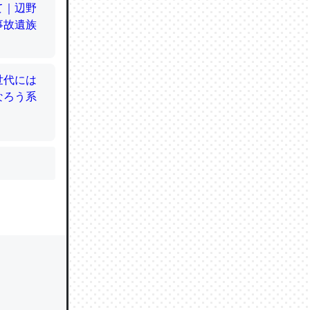
かと画策
るのでこ
的に変化し
う孝行もで
ど、それ
的に変化し