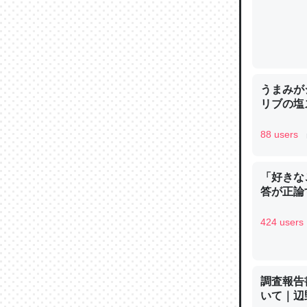
─ニュース
論文では
うまみが
リブの塩
は」とあ
チンを強
88 users
─ニュース
「好きな
答が正論
424 users
これを元
類だと殻
─ニュース
調査報告
いて｜辺