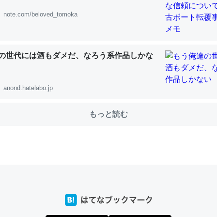
note.com/beloved_tomoka
choを実家に置いて４年。でたまに覗いてる。ぼちぼちRingも置こう
、Googleマップで位置情報を共有してる。電池残量や充電中かが分か
の世代には酒もダメだ、なろう系作品しかな
きてるなって分かる。
INEするくらいだった遠方の父67歳と僕。ITツール導入でコミュニケーションが劇
ni by LIFULL介護
anond.hatelabo.jp
もっと読む
じ理由でEcho Show 8を設定中でした。PrimeとかSpotifyを支払
生で親と会える残り時間を日数にすると1週間とかの人が多いそうだけ
00倍以上に伸ばす効果があるはず……
INEするくらいだった遠方の父67歳と僕。ITツール導入でコミュニケーションが劇
ni by LIFULL介護