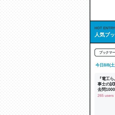
何気にC
な良記事。/続
─GPTの仕
HOT ENTRY
人気ブッ
これは良
ブックマ
の伏線」
やすく強
今日8/8
─GPTの仕
『電工ら
事士の試
去問10
べるノベ
265 users
通.com
昆虫って
の600