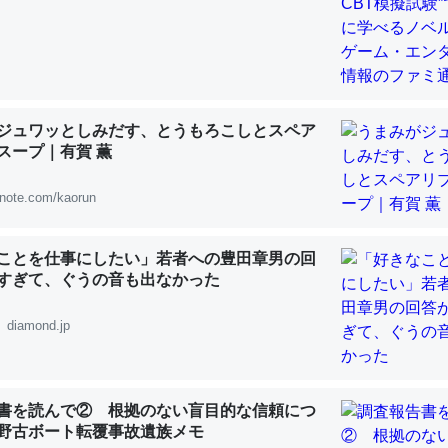
 :: 【研究発表】昆虫学の大問題＝「昆虫はなぜ海にいないのか」に関する新仮説
「淡水はカルシウムも酸素も不足してて両方に不利だから両方が拮抗し
ジュワッとしみだす、とうもろこしとスペア
スープ｜有賀 薫
って面白い。海にいる鋏角類（カブトガニ・ウミグモ）はカルシウムを
化してる筈だが、酵素が違うのか？
note.com/kaorun
 :: 【研究発表】昆虫学の大問題＝「昆虫はなぜ海にいないのか」に関する新仮説
ことを仕事にしたい」若者への豊田章男の回
すぎて、ぐうの音も出なかった
diamond.jp
に考えるとカルシウムを大量に使う脊椎動物と貝類は苦労してるんだな
を無くしてナメクジになったり努力してるし。
 :: 【研究発表】昆虫学の大問題＝「昆虫はなぜ海にいないのか」に関する新仮説
書を読んで② 根拠のない盲目的な信頼につ
野古ボート転覆事故遺族メモ