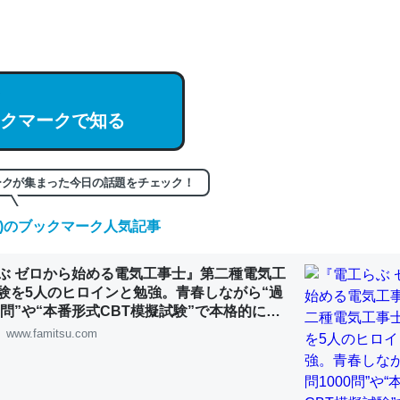
hatGPTの仕組み、特に「トークン」について解説してる記事が少ない
編来た https://isobe324649.hatenablog.com/entry/2023/03/27/
組みと限界についての考察（１） - conceptualization
クマークで知る
記事。32768トークンだと英語小説100ページ分くらい。小説でいう「
ークが集まった今日の話題をチェック！
は回収されないけど、短期記憶というには多い分量。進化すればするほ
くなりそう
(土)のブックマーク人気記事
組みと限界についての考察（１） - conceptualization
ぶ ゼロから始める電気工事士』第二種電気工
験を5人のヒロインと勉強。青春しながら“過
00問”や“本番形式CBT模擬試験”で本格的に学
ルゲーム | ゲーム・エンタメ最新情報のファミ
www.famitsu.com
カルシウム少ないのか。知らんかった。調べたらコオロギのカルシウム
分の1程度。