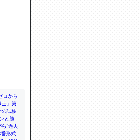
ので貴重
064121
ずっと前
ど分かり
分はエビ