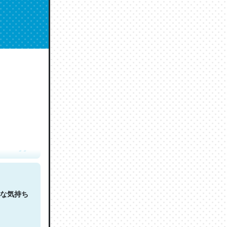
人は原文
な気持ち