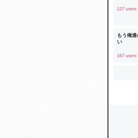
127 users
ウチもE
中。あと
もう俺達
れ見て生
い
─たまにL
た｜tayori
167 users
ちょうど同
きる。一
を実質1
─たまにL
た｜tayori