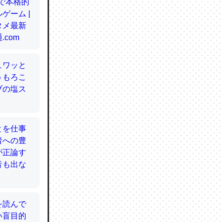
てるので
使わずキ
…。腹足