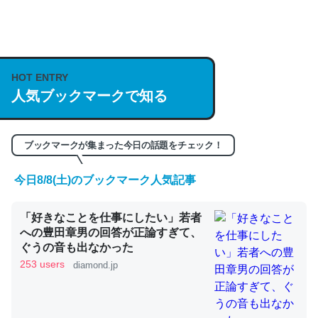
何気にChatGPTの仕組み、特に「トークン」について解
説してる記事が少ないので貴重な良記事。/続編来た
HOT ENTRY
https://isobe324649.hatenablog.com/entry/2023/03/27
人気ブックマークで知る
/064121
─GPTの仕組みと限界についての考察（１） - conceptualization
ブックマークが集まった今日の話題をチェック！
今日8/8(土)のブックマーク人気記事
これは良記事。32768トークンだと英語小説100ページ分
「好きなことを仕事にしたい」若者
くらい。小説でいう「ずっと前の伏線」は回収されないけ
への豊田章男の回答が正論すぎて、
ど、短期記憶というには多い分量。進化すればするほど分
ぐうの音も出なかった
かりやすく強くなりそう
253 users
diamond.jp
─GPTの仕組みと限界についての考察（１） - conceptualization