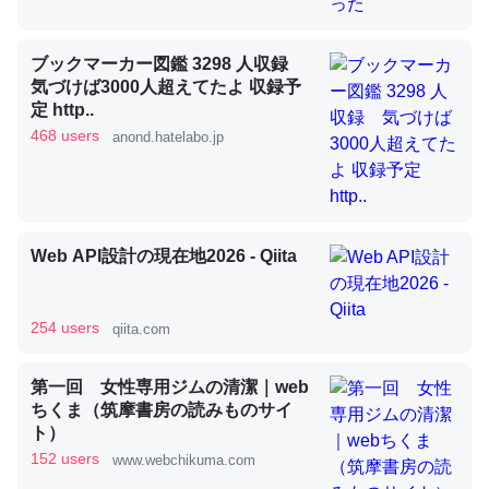
ブックマーカー図鑑 3298 人収録
昆虫ってカルシウム少ないのか。知らんかった。調べたら
気づけば3000人超えてたよ 収録予
コオロギのカルシウム分はエビの600分の1程度。
定 http..
468 users
anond.hatelabo.jp
─ニュース :: 【研究発表】昆虫学の大問題＝「昆虫はなぜ海にいな
いのか」に関する新仮説
Web API設計の現在地2026 - Qiita
論文では「淡水はカルシウムも酸素も不足してて両方に不
利だから両方が拮抗してるのでは」とあって面白い。海に
254 users
qiita.com
いる鋏角類（カブトガニ・ウミグモ）はカルシウムを使わ
ずキチンを強化してる筈だが、酵素が違うのか？
第一回 女性専用ジムの清潔｜web
─ニュース :: 【研究発表】昆虫学の大問題＝「昆虫はなぜ海にいな
ちくま（筑摩書房の読みものサイ
いのか」に関する新仮説
ト）
152 users
www.webchikuma.com