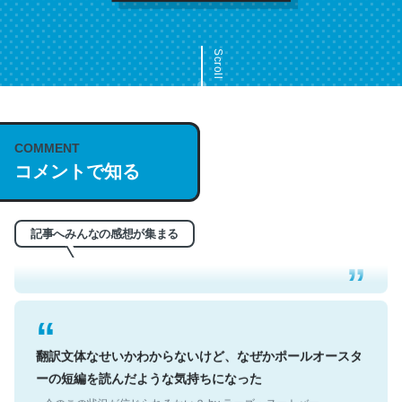
Scroll
COMMENT
これは名文。彼はとてもクレバーなんだろうなと凄く思
コメントで知る
う。英語少しでも読める人は原文もお勧め。自分はこの流
れ好き。Let’s Fucking Go. Then Covid hit. Shit.
記事へみんなの感想が集まる
─今のこの状況が信じられるかい？ by ラーズ・ヌートバー
翻訳文体なせいかわからないけど、なぜかポールオースタ
ーの短編を読んだような気持ちになった
─今のこの状況が信じられるかい？ by ラーズ・ヌートバー