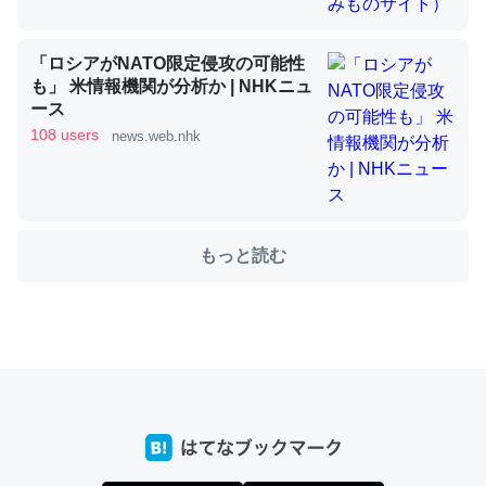
「ロシアがNATO限定侵攻の可能性
これを元に考えるとカルシウムを大量に使う脊椎動物と貝
も」 米情報機関が分析か | NHKニュ
類は苦労してるんだな…。腹足類だと殻を無くしてナメク
ース
ジになったり努力してるし。
108 users
news.web.nhk
─ニュース :: 【研究発表】昆虫学の大問題＝「昆虫はなぜ海にいな
いのか」に関する新仮説
もっと読む
ウチもEchoを実家に置いて４年。でたまに覗いてる。ぼ
ちぼちRingも置こうかと画策中。あと、Googleマップで
位置情報を共有してる。電池残量や充電中かが分かるので
これ見て生きてるなって分かる。
─たまにLINEするくらいだった遠方の父67歳と僕。ITツール導入で
コミュニケーションが劇的に変化した｜tayorini by LIFULL介護