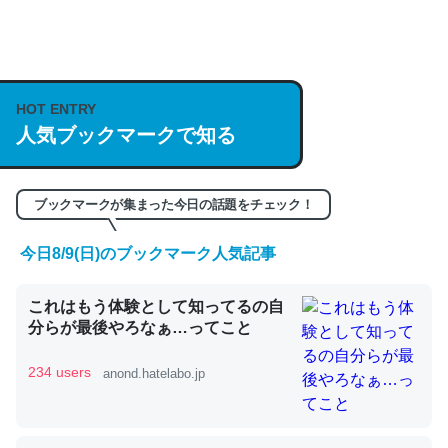
何気にChatGPTの仕組み、特に「トークン」について解
説してる記事が少ないので貴重な良記事。/続編来た
https://isobe324649.hatenablog.com/entry/2023/03/27
HOT ENTRY
/064121
人気ブックマークで知る
─GPTの仕組みと限界についての考察（１） - conceptualization
ブックマークが集まった今日の話題をチェック！
今日8/9(日)のブックマーク人気記事
これは良記事。32768トークンだと英語小説100ページ分
これはもう体験として知ってるの自
くらい。小説でいう「ずっと前の伏線」は回収されないけ
分らが最後やろなぁ…ってこと
ど、短期記憶というには多い分量。進化すればするほど分
かりやすく強くなりそう
234 users
anond.hatelabo.jp
─GPTの仕組みと限界についての考察（１） - conceptualization