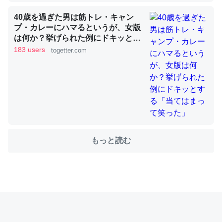
40歳を過ぎた男は筋トレ・キャン
プ・カレーにハマるというが、女版
これを元に考えるとカルシウムを大量に使う脊椎動物と貝
は何か？挙げられた例にドキッとす
類は苦労してるんだな…。腹足類だと殻を無くしてナメク
る「当てはまって笑った」
183 users
togetter.com
ジになったり努力してるし。
─ニュース :: 【研究発表】昆虫学の大問題＝「昆虫はなぜ海にいな
いのか」に関する新仮説
もっと読む
ウチもEchoを実家に置いて４年。でたまに覗いてる。ぼ
ちぼちRingも置こうかと画策中。あと、Googleマップで
位置情報を共有してる。電池残量や充電中かが分かるので
これ見て生きてるなって分かる。
─たまにLINEするくらいだった遠方の父67歳と僕。ITツール導入で
コミュニケーションが劇的に変化した｜tayorini by LIFULL介護