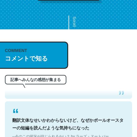
Scroll
COMMENT
これは名文。彼はとてもクレバーなんだろうなと凄く思
コメントで知る
う。英語少しでも読める人は原文もお勧め。自分はこの流
れ好き。Let’s Fucking Go. Then Covid hit. Shit.
─今のこの状況が信じられるかい？ by ラーズ・ヌートバー
記事へみんなの感想が集まる
翻訳文体なせいかわからないけど、なぜかポールオースタ
ーの短編を読んだような気持ちになった
─今のこの状況が信じられるかい？ by ラーズ・ヌートバー