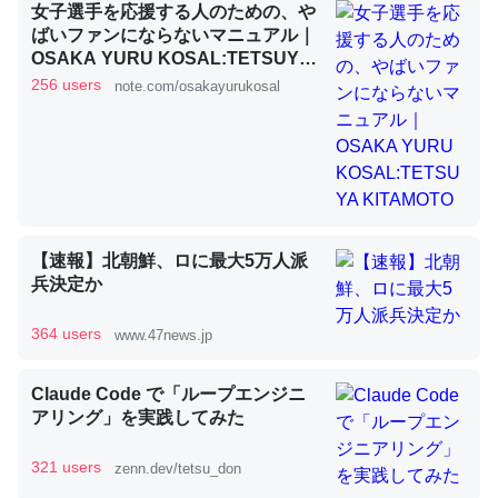
女子選手を応援する人のための、や
ばいファンにならないマニュアル｜
OSAKA YURU KOSAL:TETSUYA
昆虫ってカルシウム少ないのか。知らんかった。調べたら
KITAMOTO
256 users
note.com/osakayurukosal
コオロギのカルシウム分はエビの600分の1程度。
─ニュース :: 【研究発表】昆虫学の大問題＝「昆虫はなぜ海にいな
いのか」に関する新仮説
【速報】北朝鮮、ロに最大5万人派
兵決定か
論文では「淡水はカルシウムも酸素も不足してて両方に不
利だから両方が拮抗してるのでは」とあって面白い。海に
364 users
www.47news.jp
いる鋏角類（カブトガニ・ウミグモ）はカルシウムを使わ
ずキチンを強化してる筈だが、酵素が違うのか？
Claude Code で「ループエンジニ
─ニュース :: 【研究発表】昆虫学の大問題＝「昆虫はなぜ海にいな
アリング」を実践してみた
いのか」に関する新仮説
321 users
zenn.dev/tetsu_don