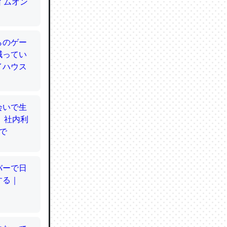
てるので
使わずキ
…。腹足