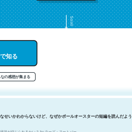
Scroll
で知る
文。彼はとてもクレバーなんだろうなと凄く思う。英語少しでも読める
分はこの流れ好き。Let’s Fucking Go. Then Covid hit. Shit.
状況が信じられるかい？ by ラーズ・ヌートバー
んなの感想が集まる
なせいかわからないけど、なぜかポールオースターの短編を読んだよう
状況が信じられるかい？ by ラーズ・ヌートバー