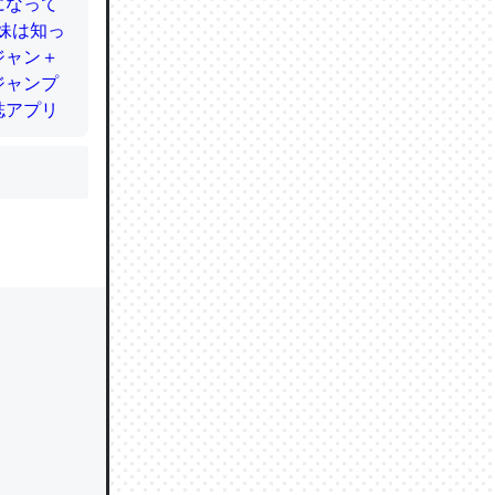
かと画策
るのでこ
的に変化し
う孝行もで
ど、それ
的に変化し