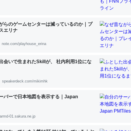
 :: 【研究発表】昆虫学の大問題＝「昆虫はなぜ海にいないのか」に関する新仮説
がらのゲームセンターは減っているのか｜プ
スエリナ
「淡水はカルシウムも酸素も不足してて両方に不利だから両方が拮抗し
note.com/playhouse_erina
って面白い。海にいる鋏角類（カブトガニ・ウミグモ）はカルシウムを
化してる筈だが、酵素が違うのか？
出会いで生まれたSkillが、 社内利用1位にな
 :: 【研究発表】昆虫学の大問題＝「昆虫はなぜ海にいないのか」に関する新仮説
speakerdeck.com/mikimhk
ーバーで日本地図を表示する｜Japan
に考えるとカルシウムを大量に使う脊椎動物と貝類は苦労してるんだな
を無くしてナメクジになったり努力してるし。
armd-01.sakura.ne.jp
 :: 【研究発表】昆虫学の大問題＝「昆虫はなぜ海にいないのか」に関する新仮説