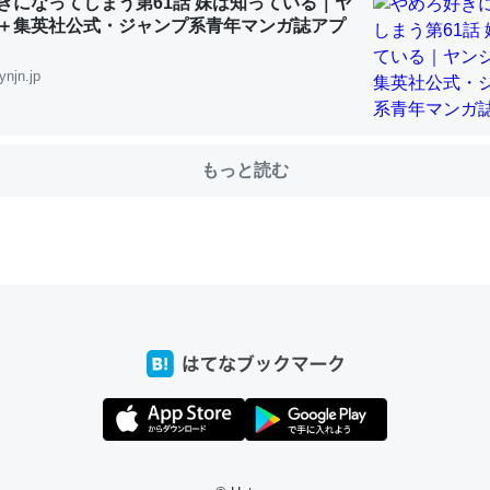
きになってしまう第61話 妹は知っている｜ヤ
＋集英社公式・ジャンプ系青年マンガ誌アプ
ynjn.jp
choを実家に置いて４年。でたまに覗いてる。ぼちぼちRingも置こう
、Googleマップで位置情報を共有してる。電池残量や充電中かが分か
きてるなって分かる。
もっと読む
INEするくらいだった遠方の父67歳と僕。ITツール導入でコミュニケーションが劇
ni by LIFULL介護
じ理由でEcho Show 8を設定中でした。PrimeとかSpotifyを支払
生で親と会える残り時間を日数にすると1週間とかの人が多いそうだけ
00倍以上に伸ばす効果があるはず……
INEするくらいだった遠方の父67歳と僕。ITツール導入でコミュニケーションが劇
ni by LIFULL介護