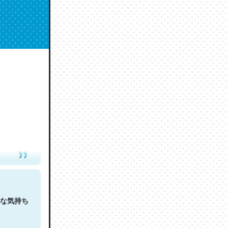
人は原文
な気持ち