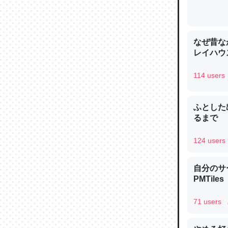
─ニュース
なぜ昔な
レイハウ
論文では
114 users
は」とあ
チンを強
ふとした
─ニュース
るまで
124 users
自分のサ
これを元
PMTiles
類だと殻
71 users
─ニュース