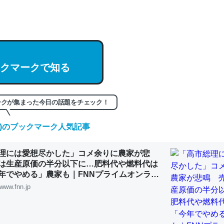
hatGPTの仕組み、特に「トークン」について解説してる記事が少ない
編来た https://isobe324649.hatenablog.com/entry/2023/03/27/
組みと限界についての考察（１） - conceptualization
クマークで知る
記事。32768トークンだと英語小説100ページ分くらい。小説でいう「
ークが集まった今日の話題をチェック！
は回収されないけど、短期記憶というには多い分量。進化すればするほ
くなりそう
(木)のブックマーク人気記事
組みと限界についての考察（１） - conceptualization
理には愛想尽かした」コメ余りに農家が悲
は生産原価の半分以下に…肥料代や燃料代は
年でやめる」農家も｜FNNプライムオンライ
www.fnn.jp
カルシウム少ないのか。知らんかった。調べたらコオロギのカルシウム
分の1程度。