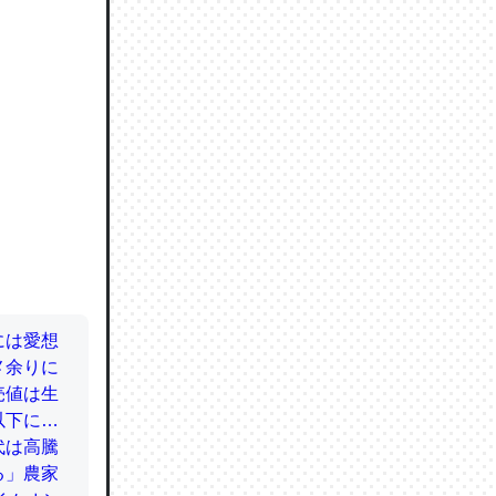
ので貴重
064121
ずっと前
ど分かり
分はエビ