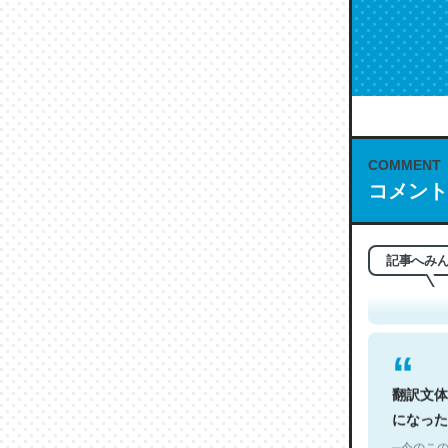
COMMENT
コメント
これは名
もお勧め。自
─今のこの
記事へみ
翻訳文体
になった
─今のこの