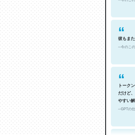
彼もまた
─今のこの
トークン
だけど、
やすい解
─GPTの仕