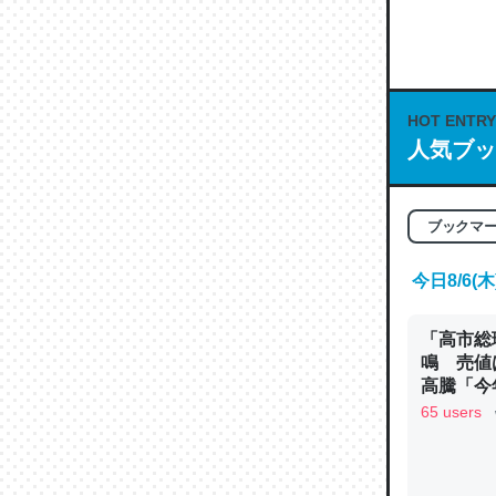
何気にC
な良記事。/続
─GPTの仕
HOT ENTRY
人気ブッ
これは良
ブックマ
の伏線」
やすく強
今日8/6
─GPTの仕
「高市総
鳴 売値
高騰「今
ン
65 users
昆虫って
の600