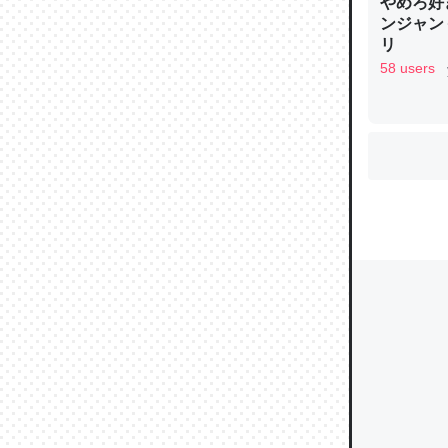
やめろ好
ンジャン
リ
58 users
ウチもE
中。あと
れ見て生
─たまにL
た｜tayori
ちょうど同
きる。一
を実質1
─たまにL
た｜tayori