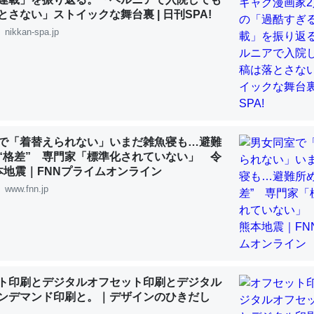
 :: 【研究発表】昆虫学の大問題＝「昆虫はなぜ海にいないのか」に関する新仮説
とさない」ストイックな舞台裏 | 日刊SPA!
nikkan-spa.jp
「淡水はカルシウムも酸素も不足してて両方に不利だから両方が拮抗し
って面白い。海にいる鋏角類（カブトガニ・ウミグモ）はカルシウムを
化してる筈だが、酵素が違うのか？
で「着替えられない」いまだ雑魚寝も…避難
 :: 【研究発表】昆虫学の大問題＝「昆虫はなぜ海にいないのか」に関する新仮説
“格差” 専門家「標準化されていない」 令
本地震｜FNNプライムオンライン
www.fnn.jp
に考えるとカルシウムを大量に使う脊椎動物と貝類は苦労してるんだな
を無くしてナメクジになったり努力してるし。
 :: 【研究発表】昆虫学の大問題＝「昆虫はなぜ海にいないのか」に関する新仮説
ト印刷とデジタルオフセット印刷とデジタル
ンデマンド印刷と。｜デザインのひきだし