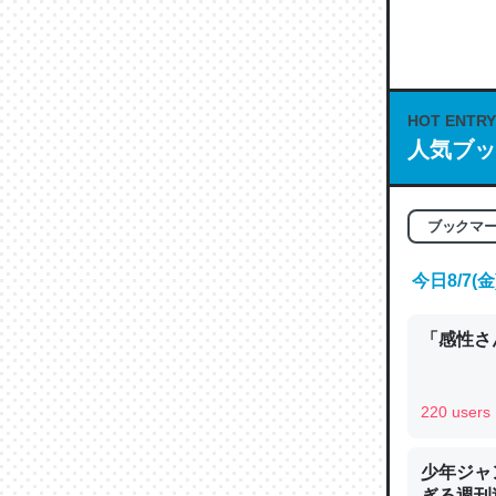
何気にC
な良記事。/続
─GPTの仕
HOT ENTRY
人気ブッ
これは良
ブックマ
の伏線」
やすく強
今日8/7
─GPTの仕
「感性さん
220 users
昆虫って
少年ジャ
の600
ぎる週刊