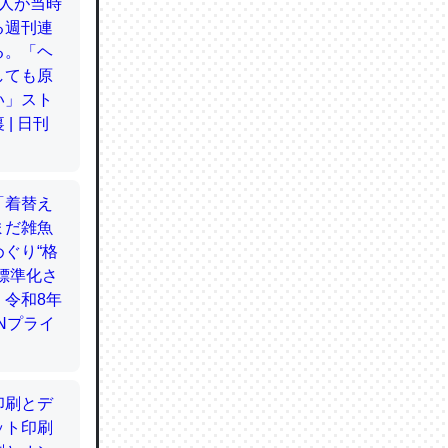
てるので
使わずキ
…。腹足