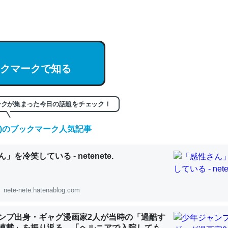
hatGPTの仕組み、特に「トークン」について解説してる記事が少ない
編来た https://isobe324649.hatenablog.com/entry/2023/03/27/
組みと限界についての考察（１） - conceptualization
クマークで知る
記事。32768トークンだと英語小説100ページ分くらい。小説でいう「
ークが集まった今日の話題をチェック！
は回収されないけど、短期記憶というには多い分量。進化すればするほ
くなりそう
(金)のブックマーク人気記事
組みと限界についての考察（１） - conceptualization
」を冷笑している - netenete.
nete-nete.hatenablog.com
カルシウム少ないのか。知らんかった。調べたらコオロギのカルシウム
ンプ出身・ギャグ漫画家2人が当時の「過酷す
分の1程度。
連載」を振り返る。「ヘルニアで入院しても