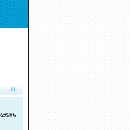
人は原文
な気持ち