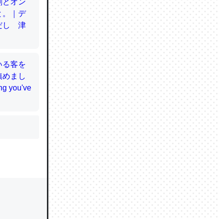
かと画策
るのでこ
的に変化し
う孝行もで
ど、それ
的に変化し