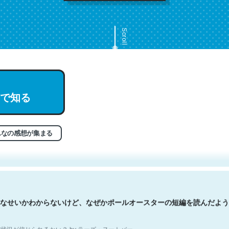
Scroll
で知る
文。彼はとてもクレバーなんだろうなと凄く思う。英語少しでも読める
分はこの流れ好き。Let’s Fucking Go. Then Covid hit. Shit.
状況が信じられるかい？ by ラーズ・ヌートバー
んなの感想が集まる
なせいかわからないけど、なぜかポールオースターの短編を読んだよう
状況が信じられるかい？ by ラーズ・ヌートバー