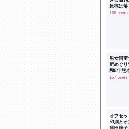
─ニュース
原稿は落
159 users
論文では
は」とあ
チンを強
男女同室
─ニュース
所めぐり
和8年熊
157 users
これを元
類だと殻
─ニュース
オフセッ
印刷とオ
津田淳子