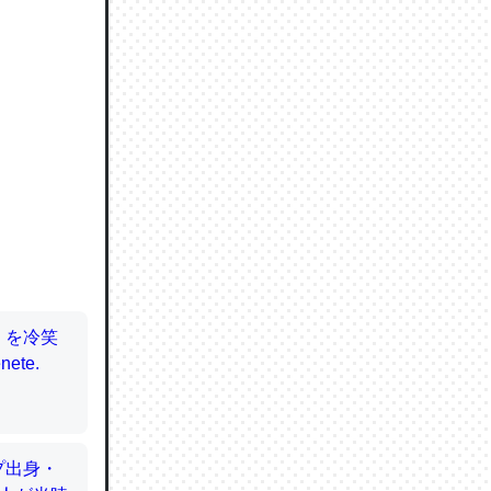
ので貴重
064121
ずっと前
ど分かり
分はエビ