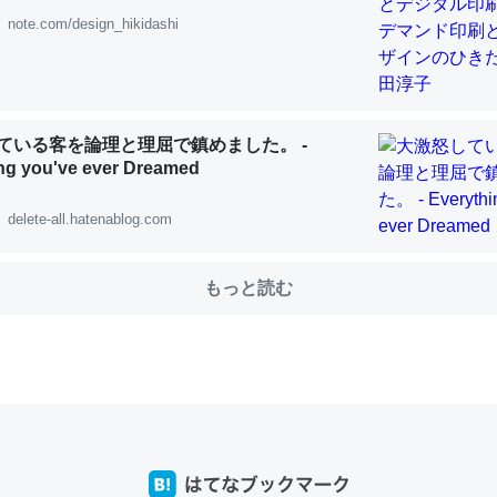
note.com/design_hikidashi
choを実家に置いて４年。でたまに覗いてる。ぼちぼちRingも置こう
、Googleマップで位置情報を共有してる。電池残量や充電中かが分か
ている客を論理と理屈で鎮めました。 -
きてるなって分かる。
ng you've ever Dreamed
INEするくらいだった遠方の父67歳と僕。ITツール導入でコミュニケーションが劇
ni by LIFULL介護
delete-all.hatenablog.com
もっと読む
じ理由でEcho Show 8を設定中でした。PrimeとかSpotifyを支払
生で親と会える残り時間を日数にすると1週間とかの人が多いそうだけ
00倍以上に伸ばす効果があるはず……
INEするくらいだった遠方の父67歳と僕。ITツール導入でコミュニケーションが劇
ni by LIFULL介護