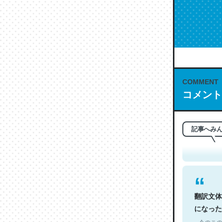
COMMENT
コメント
これは名
もお勧め。自
─今のこの
記事へみ
翻訳文体
になった
─今のこの