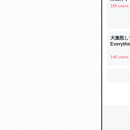
185 users
ウチもE
中。あと
大激怒し
れ見て生
Everythi
─たまにL
た｜tayori
146 users
ちょうど同
きる。一
を実質1
─たまにL
た｜tayori