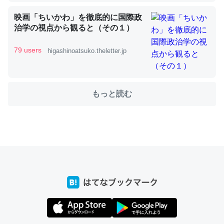
映画「ちいかわ」を徹底的に国際政
治学の視点から観ると（その１）
これを元に考えるとカルシウムを大量に使う脊椎動物と貝
類は苦労してるんだな…。腹足類だと殻を無くしてナメク
79 users
higashinoatsuko.theletter.jp
ジになったり努力してるし。
─ニュース :: 【研究発表】昆虫学の大問題＝「昆虫はなぜ海にいな
いのか」に関する新仮説
もっと読む
ウチもEchoを実家に置いて４年。でたまに覗いてる。ぼ
ちぼちRingも置こうかと画策中。あと、Googleマップで
位置情報を共有してる。電池残量や充電中かが分かるので
これ見て生きてるなって分かる。
─たまにLINEするくらいだった遠方の父67歳と僕。ITツール導入で
コミュニケーションが劇的に変化した｜tayorini by LIFULL介護