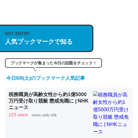
何気にChatGPTの仕組み、特に「トークン」について解
説してる記事が少ないので貴重な良記事。/続編来た
HOT ENTRY
https://isobe324649.hatenablog.com/entry/2023/03/27
人気ブックマークで知る
/064121
─GPTの仕組みと限界についての考察（１） - conceptualization
ブックマークが集まった今日の話題をチェック！
今日8/8(土)のブックマーク人気記事
これは良記事。32768トークンだと英語小説100ページ分
税務職員が高齢女性から約1億5000
くらい。小説でいう「ずっと前の伏線」は回収されないけ
万円受け取り競艇 懲戒免職に | NHK
ど、短期記憶というには多い分量。進化すればするほど分
ニュース
かりやすく強くなりそう
123 users
news.web.nhk
─GPTの仕組みと限界についての考察（１） - conceptualization