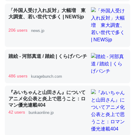
「外国人受け入れ反対」大幅増 東
大調査、若い世代で多く | NEWSjp
昆虫ってカルシウム少ないのか。知らんかった。調べたら
コオロギのカルシウム分はエビの600分の1程度。
206 users
news.jp
─ニュース :: 【研究発表】昆虫学の大問題＝「昆虫はなぜ海にいな
いのか」に関する新仮説
踏絵 - 河部真道 / 踏絵 | くらげバンチ
486 users
kuragebunch.com
論文では「淡水はカルシウムも酸素も不足してて両方に不
利だから両方が拮抗してるのでは」とあって面白い。海に
『みいちゃんと山田さん』について
いる鋏角類（カブトガニ・ウミグモ）はカルシウムを使わ
アニメ化公表と炎上で思うこと：ロ
ずキチンを強化してる筈だが、酵素が違うのか？
マン優光連載404
42 users
bunkaonline.jp
─ニュース :: 【研究発表】昆虫学の大問題＝「昆虫はなぜ海にいな
いのか」に関する新仮説