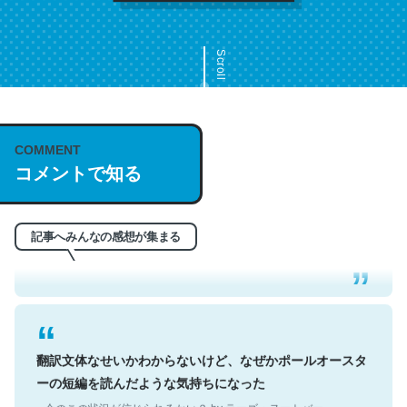
Scroll
COMMENT
これは名文。彼はとてもクレバーなんだろうなと凄く思
コメントで知る
う。英語少しでも読める人は原文もお勧め。自分はこの流
れ好き。Let’s Fucking Go. Then Covid hit. Shit.
─今のこの状況が信じられるかい？ by ラーズ・ヌートバー
記事へみんなの感想が集まる
翻訳文体なせいかわからないけど、なぜかポールオースタ
ーの短編を読んだような気持ちになった
─今のこの状況が信じられるかい？ by ラーズ・ヌートバー