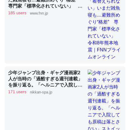
専門家「標準化されていない」 令
和8年熊本地震｜FNNプライムオン
185 users
www.fnn.jp
ライン
昆虫ってカルシウム少ないのか。知らんかった。調べたら
コオロギのカルシウム分はエビの600分の1程度。
─ニュース :: 【研究発表】昆虫学の大問題＝「昆虫はなぜ海にいな
いのか」に関する新仮説
少年ジャンプ出身・ギャグ漫画家2
論文では「淡水はカルシウムも酸素も不足してて両方に不
人が当時の「過酷すぎる週刊連載」
利だから両方が拮抗してるのでは」とあって面白い。海に
を振り返る。「ヘルニアで入院して
も原稿は落とさない」ストイックな
171 users
いる鋏角類（カブトガニ・ウミグモ）はカルシウムを使わ
nikkan-spa.jp
舞台裏 | 日刊SPA!
ずキチンを強化してる筈だが、酵素が違うのか？
─ニュース :: 【研究発表】昆虫学の大問題＝「昆虫はなぜ海にいな
いのか」に関する新仮説