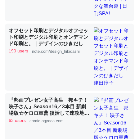
これを元に考えるとカルシウムを大量に使う脊椎動物と貝
類は苦労してるんだな…。腹足類だと殻を無くしてナメク
オフセット印刷とデジタルオフセッ
ジになったり努力してるし。
ト印刷とデジタル印刷とオンデマン
ド印刷と。｜デザインのひきだし
─ニュース :: 【研究発表】昆虫学の大問題＝「昆虫はなぜ海にいな
いのか」に関する新仮説
津田淳子
190 users
note.com/design_hikidashi
ウチもEchoを実家に置いて４年。でたまに覗いてる。ぼ
ちぼちRingも置こうかと画策中。あと、Googleマップで
『邦画プレゼン女子高生 邦キチ！
位置情報を共有してる。電池残量や充電中かが分かるので
映子さん』Season16／3本目 新劇
これ見て生きてるなって分かる。
場版☆ケロロ軍曹 復活して速攻地球
滅亡の危機であります！ - 服部昇大 |
63 users
comic-ogyaaa.com
─たまにLINEするくらいだった遠方の父67歳と僕。ITツール導入で
コミュニケーションが劇的に変化した｜tayorini by LIFULL介護
COMIC OGYAAA!!