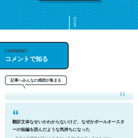
Scroll
COMMENT
これは名文。彼はとてもクレバーなんだろうなと凄く思
コメントで知る
う。英語少しでも読める人は原文もお勧め。自分はこの流
れ好き。Let’s Fucking Go. Then Covid hit. Shit.
─今のこの状況が信じられるかい？ by ラーズ・ヌートバー
記事へみんなの感想が集まる
翻訳文体なせいかわからないけど、なぜかポールオースタ
ーの短編を読んだような気持ちになった
─今のこの状況が信じられるかい？ by ラーズ・ヌートバー