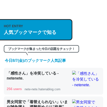
何気にChatGPTの仕組み、特に「トークン」について解
説してる記事が少ないので貴重な良記事。/続編来た
https://isobe324649.hatenablog.com/entry/2023/03/27
HOT ENTRY
/064121
人気ブックマークで知る
─GPTの仕組みと限界についての考察（１） - conceptualization
ブックマークが集まった今日の話題をチェック！
今日8/7(金)のブックマーク人気記事
これは良記事。32768トークンだと英語小説100ページ分
「感性さん」を冷笑している -
くらい。小説でいう「ずっと前の伏線」は回収されないけ
netenete.
ど、短期記憶というには多い分量。進化すればするほど分
かりやすく強くなりそう
256 users
nete-nete.hatenablog.com
─GPTの仕組みと限界についての考察（１） - conceptualization
男女同室で「着替えられない」いま
だ雑魚寝も…避難所めぐり“格差”