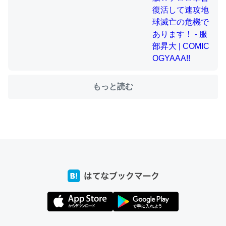
ちょうど同じ理由でEcho Show 8を設定中でした。Prime
とかSpotifyを支払う孝行もできる。一生で親と会える残
り時間を日数にすると1週間とかの人が多いそうだけど、
それを実質100倍以上に伸ばす効果があるはず……
もっと読む
─たまにLINEするくらいだった遠方の父67歳と僕。ITツール導入で
コミュニケーションが劇的に変化した｜tayorini by LIFULL介護
私も3年前ぐらいに祖母の家に設置した。ポケットWifiみ
たいなのでネット環境作ったけどAlexaしか使わないので
回線代ほとんどかからないですよ。参考：
https://toyoshi.hatenablog.com/entry/2019/05/15/1805
34