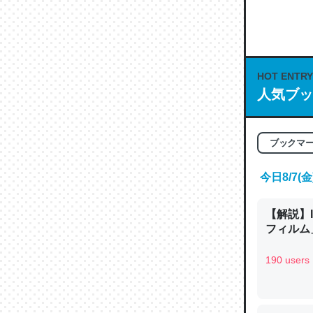
何気にC
な良記事。/続
─GPTの仕
HOT ENTRY
人気ブッ
これは良
ブックマ
の伏線」
やすく強
今日8/7
─GPTの仕
【解説】
フィルム」
190 users
昆虫って
の600