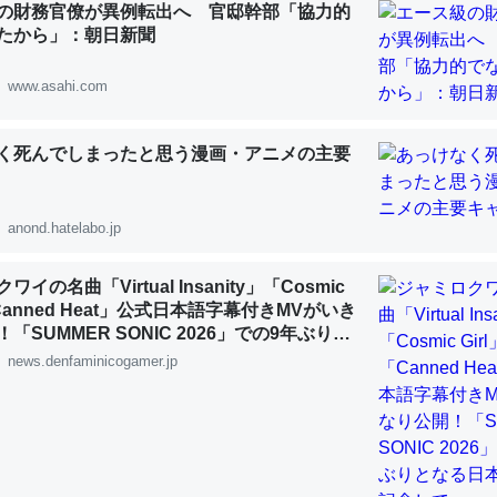
の財務官僚が異例転出へ 官邸幹部「協力的
 :: 【研究発表】昆虫学の大問題＝「昆虫はなぜ海にいないのか」に関する新仮説
たから」：朝日新聞
www.asahi.com
く死んでしまったと思う漫画・アニメの主要
「淡水はカルシウムも酸素も不足してて両方に不利だから両方が拮抗し
って面白い。海にいる鋏角類（カブトガニ・ウミグモ）はカルシウムを
化してる筈だが、酵素が違うのか？
anond.hatelabo.jp
 :: 【研究発表】昆虫学の大問題＝「昆虫はなぜ海にいないのか」に関する新仮説
イの名曲「Virtual Insanity」「Cosmic
「Canned Heat」公式日本語字幕付きMVがいき
「SUMMER SONIC 2026」での9年ぶりと
公演を記念して
news.denfaminicogamer.jp
に考えるとカルシウムを大量に使う脊椎動物と貝類は苦労してるんだな
を無くしてナメクジになったり努力してるし。
 :: 【研究発表】昆虫学の大問題＝「昆虫はなぜ海にいないのか」に関する新仮説