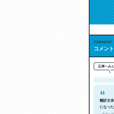
COMMENT
コメント
これは名
もお勧め。自
─今のこの
記事へみ
翻訳文体
になった
─今のこの