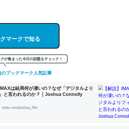
hatGPTの仕組み、特に「トークン」について解説してる記事が少ない
編来た https://isobe324649.hatenablog.com/entry/2023/03/27/
組みと限界についての考察（１） - conceptualization
クマークで知る
記事。32768トークンだと英語小説100ページ分くらい。小説でいう「
ークが集まった今日の話題をチェック！
は回収されないけど、短期記憶というには多い分量。進化すればするほ
くなりそう
(金)のブックマーク人気記事
組みと限界についての考察（１） - conceptualization
IMAXは結局何が凄いの？なぜ「デジタルより
と言われるのか？｜Joshua Connolly
note.com/joshua_film
カルシウム少ないのか。知らんかった。調べたらコオロギのカルシウム
分の1程度。