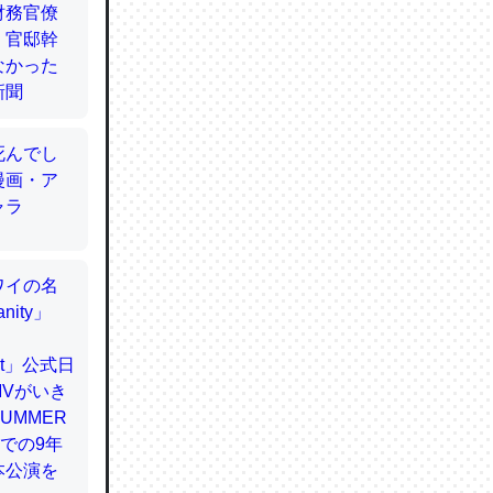
てるので
使わずキ
…。腹足