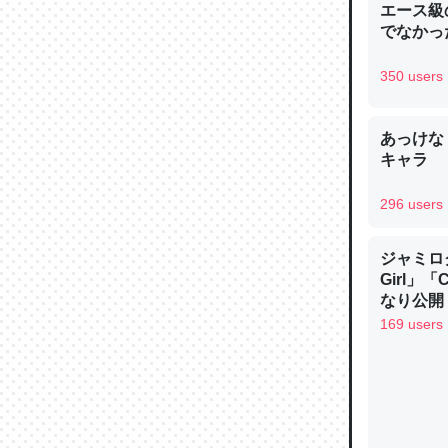
エース級
─ニュース
でなかっ
350 users
あっけな
論文では
キャラ
は」とあ
チンを強
296 users
─ニュース
ジャミロクワ
Girl」
なり公開！
なる日本
169 users
これを元
類だと殻
─ニュース