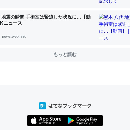
代 地震の瞬間 手術室は緊迫した状況に…【動
choを実家に置いて４年。でたまに覗いてる。ぼちぼちRingも置こう
NHKニュース
、Googleマップで位置情報を共有してる。電池残量や充電中かが分か
news.web.nhk
きてるなって分かる。
INEするくらいだった遠方の父67歳と僕。ITツール導入でコミュニケーションが劇
ni by LIFULL介護
もっと読む
じ理由でEcho Show 8を設定中でした。PrimeとかSpotifyを支払
生で親と会える残り時間を日数にすると1週間とかの人が多いそうだけ
00倍以上に伸ばす効果があるはず……
INEするくらいだった遠方の父67歳と僕。ITツール導入でコミュニケーションが劇
ni by LIFULL介護