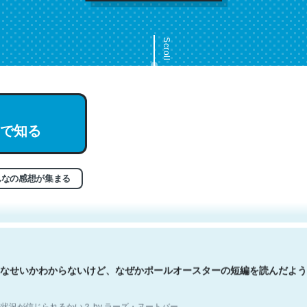
Scroll
で知る
文。彼はとてもクレバーなんだろうなと凄く思う。英語少しでも読める
分はこの流れ好き。Let’s Fucking Go. Then Covid hit. Shit.
状況が信じられるかい？ by ラーズ・ヌートバー
んなの感想が集まる
なせいかわからないけど、なぜかポールオースターの短編を読んだよう
状況が信じられるかい？ by ラーズ・ヌートバー