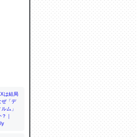
ので貴重
064121
ずっと前
ど分かり
分はエビ