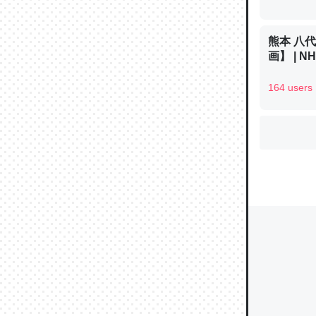
熊本 八
ウチもE
画】 | 
中。あと
164 users
れ見て生
─たまにL
た｜tayori
ちょうど同
きる。一
を実質1
─たまにL
た｜tayori