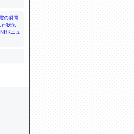
かと画策
るのでこ
的に変化し
う孝行もで
ど、それ
的に変化し