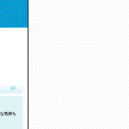
人は原文
な気持ち