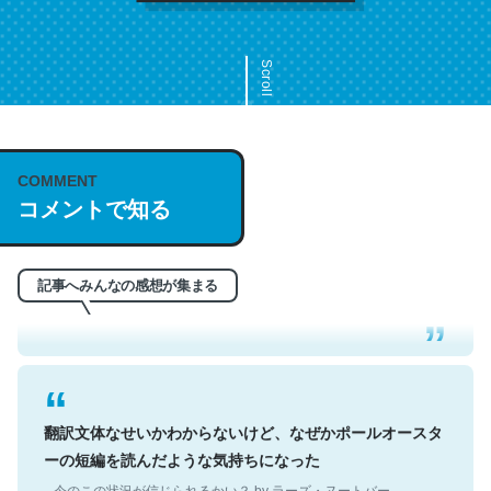
Scroll
COMMENT
これは名文。彼はとてもクレバーなんだろうなと凄く思
コメントで知る
う。英語少しでも読める人は原文もお勧め。自分はこの流
れ好き。Let’s Fucking Go. Then Covid hit. Shit.
─今のこの状況が信じられるかい？ by ラーズ・ヌートバー
記事へみんなの感想が集まる
翻訳文体なせいかわからないけど、なぜかポールオースタ
ーの短編を読んだような気持ちになった
─今のこの状況が信じられるかい？ by ラーズ・ヌートバー