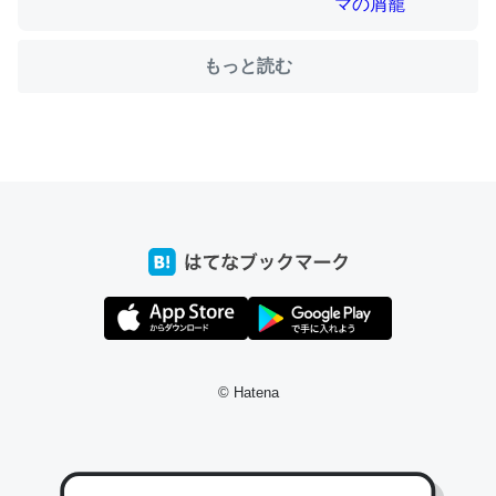
もっと読む
ちょうど同じ理由でEcho Show 8を設定中でした。Prime
とかSpotifyを支払う孝行もできる。一生で親と会える残
り時間を日数にすると1週間とかの人が多いそうだけど、
それを実質100倍以上に伸ばす効果があるはず……
─たまにLINEするくらいだった遠方の父67歳と僕。ITツール導入で
コミュニケーションが劇的に変化した｜tayorini by LIFULL介護
私も3年前ぐらいに祖母の家に設置した。ポケットWifiみ
たいなのでネット環境作ったけどAlexaしか使わないので
© Hatena
回線代ほとんどかからないですよ。参考：
https://toyoshi.hatenablog.com/entry/2019/05/15/1805
34