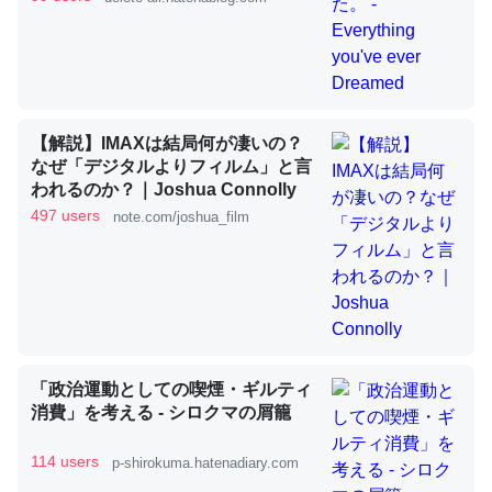
これを元に考えるとカルシウムを大量に使う脊椎動物と貝
類は苦労してるんだな…。腹足類だと殻を無くしてナメク
ジになったり努力してるし。
【解説】IMAXは結局何が凄いの？
─ニュース :: 【研究発表】昆虫学の大問題＝「昆虫はなぜ海にいな
なぜ「デジタルよりフィルム」と言
いのか」に関する新仮説
われるのか？｜Joshua Connolly
497 users
note.com/joshua_film
ウチもEchoを実家に置いて４年。でたまに覗いてる。ぼ
ちぼちRingも置こうかと画策中。あと、Googleマップで
位置情報を共有してる。電池残量や充電中かが分かるので
「政治運動としての喫煙・ギルティ
これ見て生きてるなって分かる。
消費」を考える - シロクマの屑籠
─たまにLINEするくらいだった遠方の父67歳と僕。ITツール導入で
コミュニケーションが劇的に変化した｜tayorini by LIFULL介護
114 users
p-shirokuma.hatenadiary.com