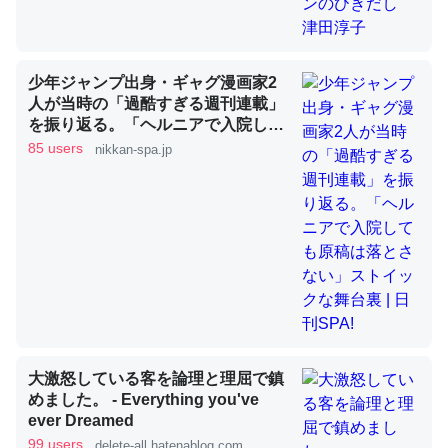
昆虫ってカルシウム少ないのか。知らんかった。調べたら
少年ジャンプ出身・ギャグ漫画家2
コオロギのカルシウム分はエビの600分の1程度。
人が当時の「過酷すぎる週刊連載」
を振り返る。「ヘルニアで入院して
─ニュース :: 【研究発表】昆虫学の大問題＝「昆虫はなぜ海にいな
いのか」に関する新仮説
も原稿は落とさない」ストイックな
85 users
nikkan-spa.jp
舞台裏 | 日刊SPA!
論文では「淡水はカルシウムも酸素も不足してて両方に不
利だから両方が拮抗してるのでは」とあって面白い。海に
いる鋏角類（カブトガニ・ウミグモ）はカルシウムを使わ
ずキチンを強化してる筈だが、酵素が違うのか？
─ニュース :: 【研究発表】昆虫学の大問題＝「昆虫はなぜ海にいな
大激怒している客を論理と理屈で鎮
いのか」に関する新仮説
めました。 - Everything you've
ever Dreamed
99 users
delete-all.hatenablog.com