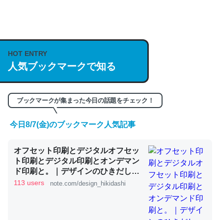
何気にChatGPTの仕組み、特に「トークン」について解
説してる記事が少ないので貴重な良記事。/続編来た
https://isobe324649.hatenablog.com/entry/2023/03/27
HOT ENTRY
/064121
人気ブックマークで知る
─GPTの仕組みと限界についての考察（１） - conceptualization
ブックマークが集まった今日の話題をチェック！
今日8/7(金)のブックマーク人気記事
これは良記事。32768トークンだと英語小説100ページ分
オフセット印刷とデジタルオフセッ
くらい。小説でいう「ずっと前の伏線」は回収されないけ
ト印刷とデジタル印刷とオンデマン
ど、短期記憶というには多い分量。進化すればするほど分
ド印刷と。｜デザインのひきだし
かりやすく強くなりそう
津田淳子
113 users
note.com/design_hikidashi
─GPTの仕組みと限界についての考察（１） - conceptualization