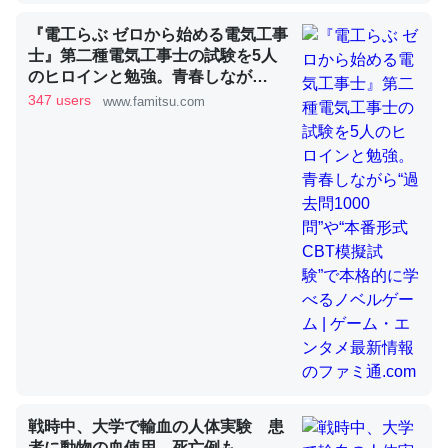
『電工らぶ ゼロから始める電気工事
士』第二種電気工事士の試験を5人
昆虫ってカルシウム少ないのか。知らんかった。調べたら
のヒロインと勉強。青春しなが
ら“過去問1000問”や“本番形式CBT
コオロギのカルシウム分はエビの600分の1程度。
347 users
www.famitsu.com
模擬試験”で本格的に学べるノベル
─ニュース :: 【研究発表】昆虫学の大問題＝「昆虫はなぜ海にいな
ゲーム | ゲーム・エンタメ最新情報
いのか」に関する新仮説
のファミ通.com
論文では「淡水はカルシウムも酸素も不足してて両方に不
利だから両方が拮抗してるのでは」とあって面白い。海に
いる鋏角類（カブトガニ・ウミグモ）はカルシウムを使わ
ずキチンを強化してる筈だが、酵素が違うのか？
─ニュース :: 【研究発表】昆虫学の大問題＝「昆虫はなぜ海にいな
いのか」に関する新仮説
戦時中、大学で輸血の人体実験 患
者に動物の血使用、死亡例も