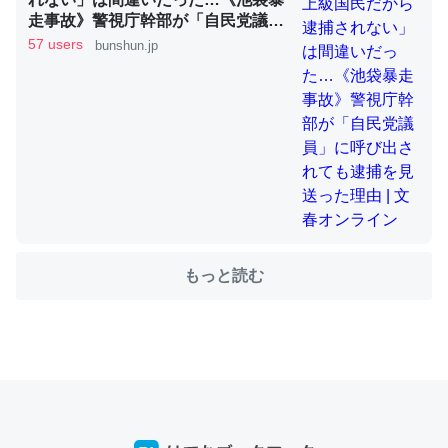
走事故》警視庁幹部が「自民党議
員」に呼び出されても逮捕を見送っ
57 users
bunshun.jp
た理由 | 文春オンライン
ちょうど同じ理由でEcho Show 8を設定中でした。Prime
とかSpotifyを支払う孝行もできる。一生で親と会える残
り時間を日数にすると1週間とかの人が多いそうだけど、
それを実質100倍以上に伸ばす効果があるはず……
─たまにLINEするくらいだった遠方の父67歳と僕。ITツール導入で
コミュニケーションが劇的に変化した｜tayorini by LIFULL介護
もっと読む
私も3年前ぐらいに祖母の家に設置した。ポケットWifiみ
たいなのでネット環境作ったけどAlexaしか使わないので
回線代ほとんどかからないですよ。参考：
https://toyoshi.hatenablog.com/entry/2019/05/15/1805
34