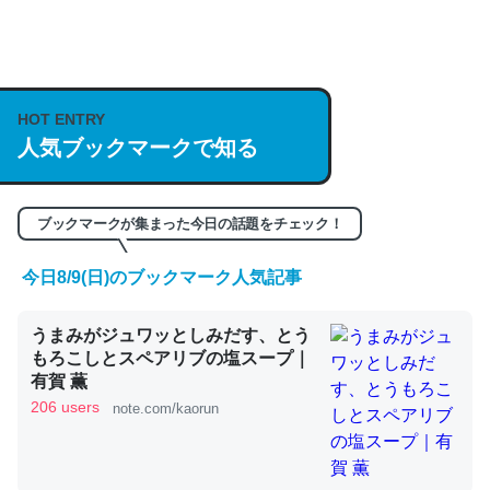
何気にChatGPTの仕組み、特に「トークン」について解
説してる記事が少ないので貴重な良記事。/続編来た
https://isobe324649.hatenablog.com/entry/2023/03/27
HOT ENTRY
人気ブックマークで知る
/064121
─GPTの仕組みと限界についての考察（１） - conceptualization
ブックマークが集まった今日の話題をチェック！
今日8/9(日)のブックマーク人気記事
これは良記事。32768トークンだと英語小説100ページ分
うまみがジュワッとしみだす、とう
くらい。小説でいう「ずっと前の伏線」は回収されないけ
もろこしとスペアリブの塩スープ｜
ど、短期記憶というには多い分量。進化すればするほど分
有賀 薫
かりやすく強くなりそう
206 users
note.com/kaorun
─GPTの仕組みと限界についての考察（１） - conceptualization