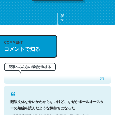
Scroll
COMMENT
これは名文。彼はとてもクレバーなんだろうなと凄く思
コメントで知る
う。英語少しでも読める人は原文もお勧め。自分はこの流
れ好き。Let’s Fucking Go. Then Covid hit. Shit.
─今のこの状況が信じられるかい？ by ラーズ・ヌートバー
記事へみんなの感想が集まる
翻訳文体なせいかわからないけど、なぜかポールオースタ
ーの短編を読んだような気持ちになった
─今のこの状況が信じられるかい？ by ラーズ・ヌートバー