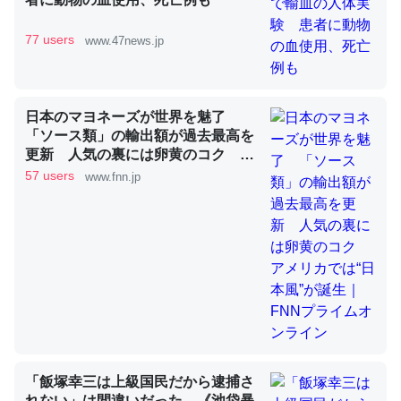
77 users
www.47news.jp
これを元に考えるとカルシウムを大量に使う脊椎動物と貝
類は苦労してるんだな…。腹足類だと殻を無くしてナメク
ジになったり努力してるし。
日本のマヨネーズが世界を魅了
─ニュース :: 【研究発表】昆虫学の大問題＝「昆虫はなぜ海にいな
「ソース類」の輸出額が過去最高を
いのか」に関する新仮説
更新 人気の裏には卵黄のコク ア
メリカでは“日本風”が誕生｜FNNプ
57 users
www.fnn.jp
ライムオンライン
ウチもEchoを実家に置いて４年。でたまに覗いてる。ぼ
ちぼちRingも置こうかと画策中。あと、Googleマップで
位置情報を共有してる。電池残量や充電中かが分かるので
これ見て生きてるなって分かる。
─たまにLINEするくらいだった遠方の父67歳と僕。ITツール導入で
コミュニケーションが劇的に変化した｜tayorini by LIFULL介護
「飯塚幸三は上級国民だから逮捕さ
れない」は間違いだった…《池袋暴