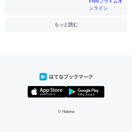
もっと読む
ちょうど同じ理由でEcho Show 8を設定中でした。Prime
とかSpotifyを支払う孝行もできる。一生で親と会える残
り時間を日数にすると1週間とかの人が多いそうだけど、
それを実質100倍以上に伸ばす効果があるはず……
─たまにLINEするくらいだった遠方の父67歳と僕。ITツール導入で
コミュニケーションが劇的に変化した｜tayorini by LIFULL介護
私も3年前ぐらいに祖母の家に設置した。ポケットWifiみ
たいなのでネット環境作ったけどAlexaしか使わないので
© Hatena
回線代ほとんどかからないですよ。参考：
https://toyoshi.hatenablog.com/entry/2019/05/15/1805
34