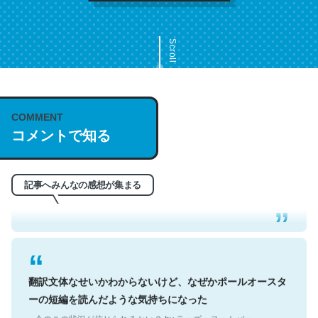
Scroll
COMMENT
これは名文。彼はとてもクレバーなんだろうなと凄く思
コメントで知る
う。英語少しでも読める人は原文もお勧め。自分はこの流
れ好き。Let’s Fucking Go. Then Covid hit. Shit.
─今のこの状況が信じられるかい？ by ラーズ・ヌートバー
記事へみんなの感想が集まる
翻訳文体なせいかわからないけど、なぜかポールオースタ
ーの短編を読んだような気持ちになった
─今のこの状況が信じられるかい？ by ラーズ・ヌートバー