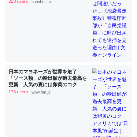
員」に呼び出されても逮捕を見送っ
223 users
bunshun.jp
た理由 | 文春オンライン
これを元に考えるとカルシウムを大量に使う脊椎動物と貝
類は苦労してるんだな…。腹足類だと殻を無くしてナメク
ジになったり努力してるし。
─ニュース :: 【研究発表】昆虫学の大問題＝「昆虫はなぜ海にいな
いのか」に関する新仮説
日本のマヨネーズが世界を魅了
「ソース類」の輸出額が過去最高を
更新 人気の裏には卵黄のコク ア
ウチもEchoを実家に置いて４年。でたまに覗いてる。ぼ
メリカでは“日本風”が誕生｜FNNプ
175 users
www.fnn.jp
ちぼちRingも置こうかと画策中。あと、Googleマップで
ライムオンライン
位置情報を共有してる。電池残量や充電中かが分かるので
これ見て生きてるなって分かる。
─たまにLINEするくらいだった遠方の父67歳と僕。ITツール導入で
コミュニケーションが劇的に変化した｜tayorini by LIFULL介護