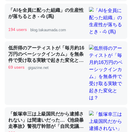
「AIを全員に配った組織」の生産性
が落ちるとき - 🐴 (馬)
昆虫ってカルシウム少ないのか。知らんかった。調べたら
コオロギのカルシウム分はエビの600分の1程度。
194 users
blog.takaumada.com
─ニュース :: 【研究発表】昆虫学の大問題＝「昆虫はなぜ海にいな
いのか」に関する新仮説
低所得のアーティストが「毎月約16
万円のベーシックインカム」を無条
件で受け取る実験で起きた変化と
は？
69 users
gigazine.net
論文では「淡水はカルシウムも酸素も不足してて両方に不
利だから両方が拮抗してるのでは」とあって面白い。海に
いる鋏角類（カブトガニ・ウミグモ）はカルシウムを使わ
ずキチンを強化してる筈だが、酵素が違うのか？
─ニュース :: 【研究発表】昆虫学の大問題＝「昆虫はなぜ海にいな
「飯塚幸三は上級国民だから逮捕さ
いのか」に関する新仮説
れない」は間違いだった…《池袋暴
走事故》警視庁幹部が「自民党議