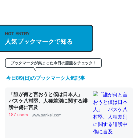
何気にChatGPTの仕組み、特に「トークン」について解
説してる記事が少ないので貴重な良記事。/続編来た
HOT ENTRY
https://isobe324649.hatenablog.com/entry/2023/03/27
人気ブックマークで知る
/064121
─GPTの仕組みと限界についての考察（１） - conceptualization
ブックマークが集まった今日の話題をチェック！
今日8/9(日)のブックマーク人気記事
これは良記事。32768トークンだと英語小説100ページ分
「誰が何と言おうと僕は日本人」
くらい。小説でいう「ずっと前の伏線」は回収されないけ
バスケ八村塁、人種差別に関する誹
ど、短期記憶というには多い分量。進化すればするほど分
謗中傷に言及
かりやすく強くなりそう
187 users
www.sankei.com
─GPTの仕組みと限界についての考察（１） - conceptualization