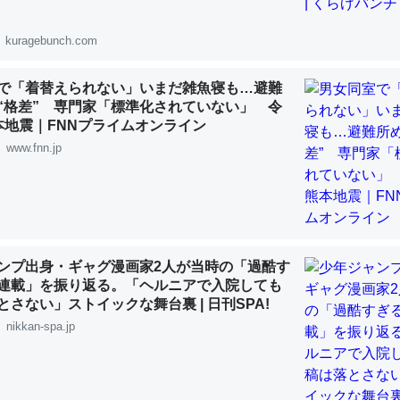
 :: 【研究発表】昆虫学の大問題＝「昆虫はなぜ海にいないのか」に関する新仮説
kuragebunch.com
で「着替えられない」いまだ雑魚寝も…避難
“格差” 専門家「標準化されていない」 令
本地震｜FNNプライムオンライン
「淡水はカルシウムも酸素も不足してて両方に不利だから両方が拮抗し
www.fnn.jp
って面白い。海にいる鋏角類（カブトガニ・ウミグモ）はカルシウムを
化してる筈だが、酵素が違うのか？
 :: 【研究発表】昆虫学の大問題＝「昆虫はなぜ海にいないのか」に関する新仮説
ンプ出身・ギャグ漫画家2人が当時の「過酷す
連載」を振り返る。「ヘルニアで入院しても
とさない」ストイックな舞台裏 | 日刊SPA!
に考えるとカルシウムを大量に使う脊椎動物と貝類は苦労してるんだな
nikkan-spa.jp
を無くしてナメクジになったり努力してるし。
 :: 【研究発表】昆虫学の大問題＝「昆虫はなぜ海にいないのか」に関する新仮説