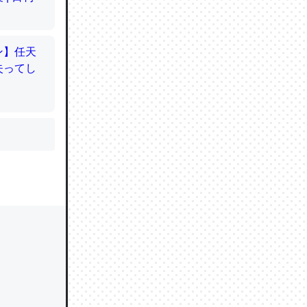
かと画策
るのでこ
的に変化し
う孝行もで
ど、それ
的に変化し