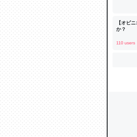
【オピニ
ウチもE
か？
中。あと
れ見て生
110 users
─たまにL
た｜tayori
ちょうど同
きる。一
を実質1
─たまにL
た｜tayori