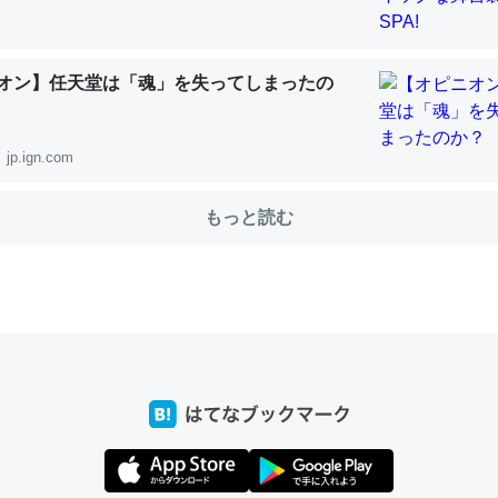
オン】任天堂は「魂」を失ってしまったの
choを実家に置いて４年。でたまに覗いてる。ぼちぼちRingも置こう
、Googleマップで位置情報を共有してる。電池残量や充電中かが分か
きてるなって分かる。
jp.ign.com
INEするくらいだった遠方の父67歳と僕。ITツール導入でコミュニケーションが劇
ni by LIFULL介護
もっと読む
じ理由でEcho Show 8を設定中でした。PrimeとかSpotifyを支払
生で親と会える残り時間を日数にすると1週間とかの人が多いそうだけ
00倍以上に伸ばす効果があるはず……
INEするくらいだった遠方の父67歳と僕。ITツール導入でコミュニケーションが劇
ni by LIFULL介護