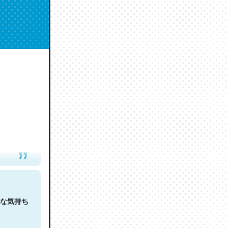
人は原文
な気持ち