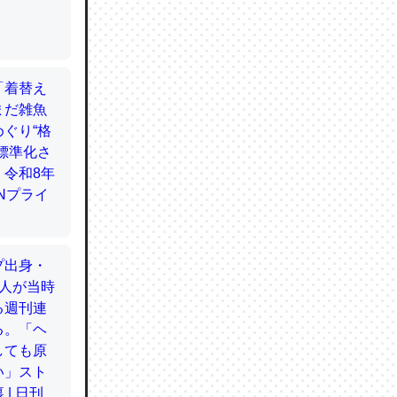
てるので
使わずキ
…。腹足