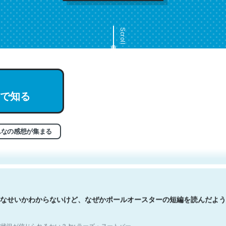
Scroll
で知る
文。彼はとてもクレバーなんだろうなと凄く思う。英語少しでも読める
分はこの流れ好き。Let’s Fucking Go. Then Covid hit. Shit.
状況が信じられるかい？ by ラーズ・ヌートバー
んなの感想が集まる
なせいかわからないけど、なぜかポールオースターの短編を読んだよう
状況が信じられるかい？ by ラーズ・ヌートバー