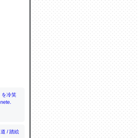
ので貴重
064121
ずっと前
ど分かり
分はエビ