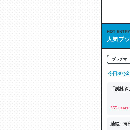
何気にC
な良記事。/続
─GPTの仕
HOT ENTRY
人気ブッ
これは良
ブックマ
の伏線」
やすく強
今日8/7
─GPTの仕
「感性さん
355 users
昆虫って
踏絵 - 
の600