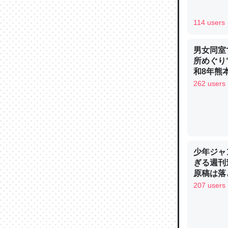
─ニュース
114 users
男女同室
所めぐり
和8年熊
論文では
262 users
は」とあ
チンを強
─ニュース
少年ジャ
ぎる週刊
原稿は落
これを元
207 users
類だと殻
─ニュース