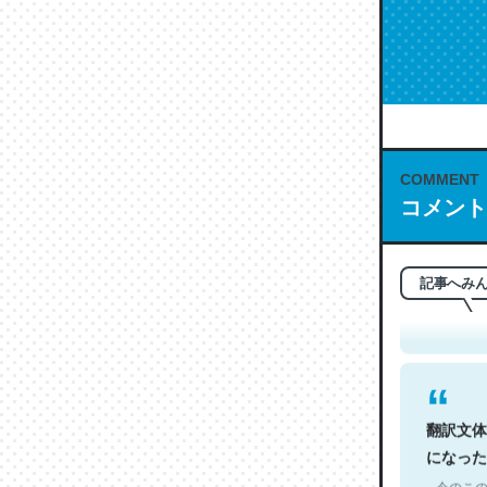
COMMENT
コメント
これは名
もお勧め。自
─今のこの
記事へみ
翻訳文体
になった
─今のこの