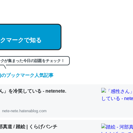
hatGPTの仕組み、特に「トークン」について解説してる記事が少ない
編来た https://isobe324649.hatenablog.com/entry/2023/03/27/
組みと限界についての考察（１） - conceptualization
クマークで知る
記事。32768トークンだと英語小説100ページ分くらい。小説でいう「
ークが集まった今日の話題をチェック！
は回収されないけど、短期記憶というには多い分量。進化すればするほ
くなりそう
(金)のブックマーク人気記事
組みと限界についての考察（１） - conceptualization
」を冷笑している - netenete.
nete-nete.hatenablog.com
カルシウム少ないのか。知らんかった。調べたらコオロギのカルシウム
河部真道 / 踏絵 | くらげバンチ
分の1程度。