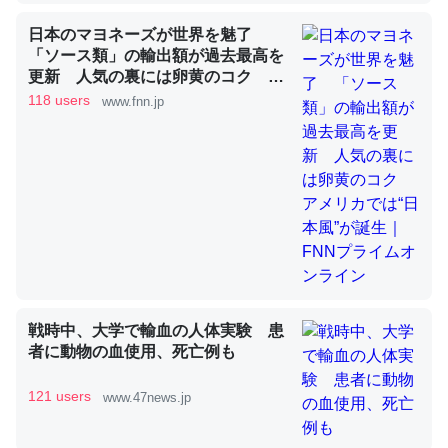
日本のマヨネーズが世界を魅了
「ソース類」の輸出額が過去最高を
昆虫ってカルシウム少ないのか。知らんかった。調べたら
更新 人気の裏には卵黄のコク ア
コオロギのカルシウム分はエビの600分の1程度。
メリカでは“日本風”が誕生｜FNNプ
118 users
www.fnn.jp
ライムオンライン
─ニュース :: 【研究発表】昆虫学の大問題＝「昆虫はなぜ海にいな
いのか」に関する新仮説
論文では「淡水はカルシウムも酸素も不足してて両方に不
利だから両方が拮抗してるのでは」とあって面白い。海に
いる鋏角類（カブトガニ・ウミグモ）はカルシウムを使わ
戦時中、大学で輸血の人体実験 患
ずキチンを強化してる筈だが、酵素が違うのか？
者に動物の血使用、死亡例も
─ニュース :: 【研究発表】昆虫学の大問題＝「昆虫はなぜ海にいな
いのか」に関する新仮説
121 users
www.47news.jp