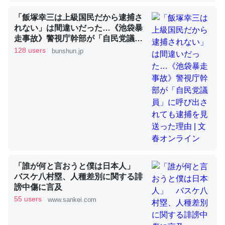
「飯塚幸三は上級国民だから逮捕さ
れない」は間違いだった…《池袋暴
これを元に考えるとカルシウムを大量に使う脊椎動物と貝
走事故》警視庁幹部が「自民党議
類は苦労してるんだな…。腹足類だと殻を無くしてナメク
員」に呼び出されても逮捕を見送っ
128 users
bunshun.jp
ジになったり努力してるし。
た理由 | 文春オンライン
─ニュース :: 【研究発表】昆虫学の大問題＝「昆虫はなぜ海にいな
いのか」に関する新仮説
ウチもEchoを実家に置いて４年。でたまに覗いてる。ぼ
ちぼちRingも置こうかと画策中。あと、Googleマップで
「誰が何と言おうと僕は日本人」
位置情報を共有してる。電池残量や充電中かが分かるので
バスケ八村塁、人種差別に関する誹
これ見て生きてるなって分かる。
謗中傷に言及
─たまにLINEするくらいだった遠方の父67歳と僕。ITツール導入で
55 users
www.sankei.com
コミュニケーションが劇的に変化した｜tayorini by LIFULL介護