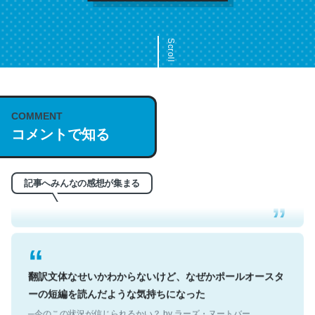
Scroll
COMMENT
これは名文。彼はとてもクレバーなんだろうなと凄く思
コメントで知る
う。英語少しでも読める人は原文もお勧め。自分はこの流
れ好き。Let’s Fucking Go. Then Covid hit. Shit.
─今のこの状況が信じられるかい？ by ラーズ・ヌートバー
記事へみんなの感想が集まる
翻訳文体なせいかわからないけど、なぜかポールオースタ
ーの短編を読んだような気持ちになった
─今のこの状況が信じられるかい？ by ラーズ・ヌートバー