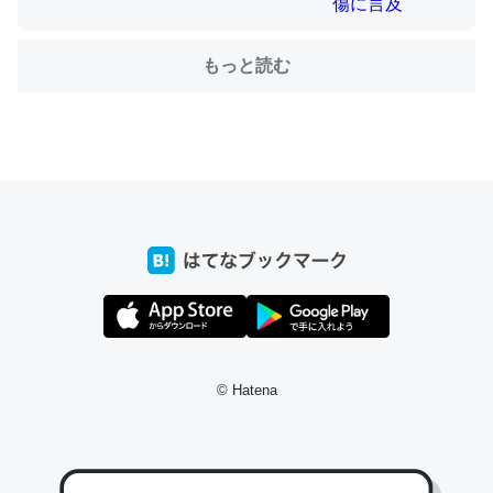
もっと読む
ちょうど同じ理由でEcho Show 8を設定中でした。Prime
とかSpotifyを支払う孝行もできる。一生で親と会える残
り時間を日数にすると1週間とかの人が多いそうだけど、
それを実質100倍以上に伸ばす効果があるはず……
─たまにLINEするくらいだった遠方の父67歳と僕。ITツール導入で
コミュニケーションが劇的に変化した｜tayorini by LIFULL介護
私も3年前ぐらいに祖母の家に設置した。ポケットWifiみ
たいなのでネット環境作ったけどAlexaしか使わないので
© Hatena
回線代ほとんどかからないですよ。参考：
https://toyoshi.hatenablog.com/entry/2019/05/15/1805
34