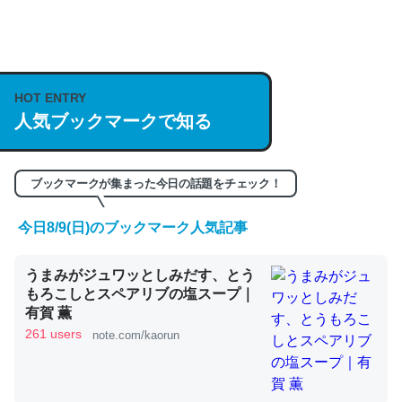
何気にChatGPTの仕組み、特に「トークン」について解
説してる記事が少ないので貴重な良記事。/続編来た
https://isobe324649.hatenablog.com/entry/2023/03/27
HOT ENTRY
/064121
人気ブックマークで知る
─GPTの仕組みと限界についての考察（１） - conceptualization
ブックマークが集まった今日の話題をチェック！
今日8/9(日)のブックマーク人気記事
これは良記事。32768トークンだと英語小説100ページ分
うまみがジュワッとしみだす、とう
くらい。小説でいう「ずっと前の伏線」は回収されないけ
もろこしとスペアリブの塩スープ｜
ど、短期記憶というには多い分量。進化すればするほど分
有賀 薫
かりやすく強くなりそう
261 users
note.com/kaorun
─GPTの仕組みと限界についての考察（１） - conceptualization