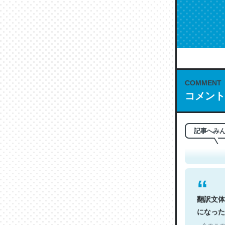
COMMENT
コメント
これは名
もお勧め。自
─今のこの
記事へみ
翻訳文体
になった
─今のこの