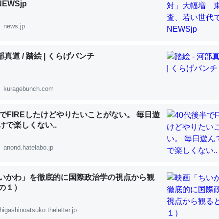
NEWSjp
 :: 【研究発表】昆虫学の大問題＝「昆虫はなぜ海にいないのか」に関する新仮説
news.jp
河部真道 / 踏絵 | くらげバンチ
「淡水はカルシウムも酸素も不足してて両方に不利だから両方が拮抗し
って面白い。海にいる鋏角類（カブトガニ・ウミグモ）はカルシウムを
kuragebunch.com
化してる筈だが、酵素が違うのか？
 :: 【研究発表】昆虫学の大問題＝「昆虫はなぜ海にいないのか」に関する新仮説
半でFIREしたけどやりたいことがない。 毎日遊
けで楽しくない..
anond.hatelabo.jp
に考えるとカルシウムを大量に使う脊椎動物と貝類は苦労してるんだな
いかわ」を徹底的に国際政治学の視点から観
を無くしてナメクジになったり努力してるし。
の１）
 :: 【研究発表】昆虫学の大問題＝「昆虫はなぜ海にいないのか」に関する新仮説
higashinoatsuko.theletter.jp