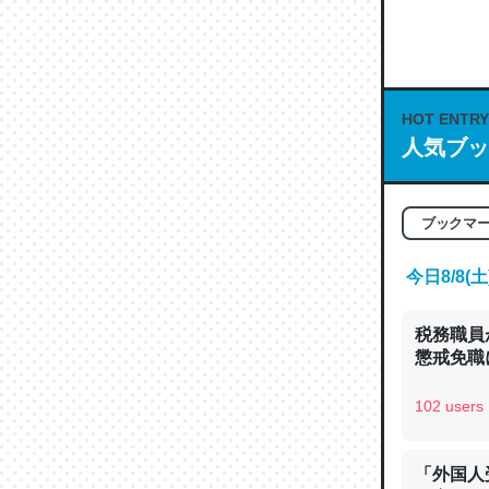
何気にC
な良記事。/続
─GPTの仕
HOT ENTRY
人気ブッ
これは良
ブックマ
の伏線」
今日8/8
やすく強
─GPTの仕
税務職員
懲戒免職に
102 users
昆虫って
「外国人
の600