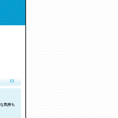
人は原文
な気持ち