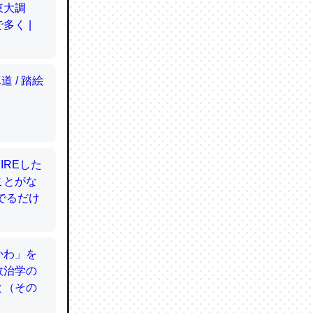
てるので
使わずキ
…。腹足