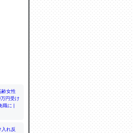
ので貴重
064121
ずっと前
ど分かり
分はエビ