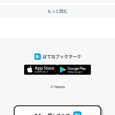
もっと読む
choを実家に置いて４年。でたまに覗いてる。ぼちぼちRingも置こう
、Googleマップで位置情報を共有してる。電池残量や充電中かが分か
きてるなって分かる。
INEするくらいだった遠方の父67歳と僕。ITツール導入でコミュニケーションが劇
ni by LIFULL介護
じ理由でEcho Show 8を設定中でした。PrimeとかSpotifyを支払
生で親と会える残り時間を日数にすると1週間とかの人が多いそうだけ
© Hatena
00倍以上に伸ばす効果があるはず……
INEするくらいだった遠方の父67歳と僕。ITツール導入でコミュニケーションが劇
ni by LIFULL介護