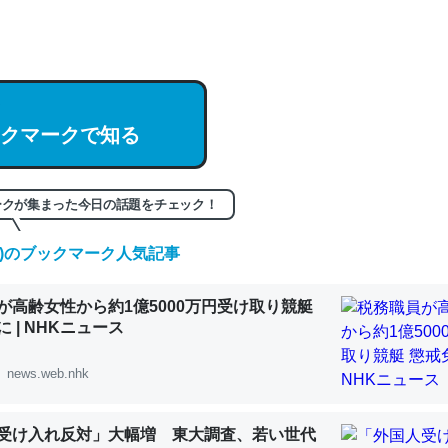
hatGPTの仕組み、特に「トークン」について解説してる記事が少ない
編来た https://isobe324649.hatenablog.com/entry/2023/03/27/
組みと限界についての考察（１） - conceptualization
クマークで知る
記事。32768トークンだと英語小説100ページ分くらい。小説でいう「
ークが集まった今日の話題をチェック！
は回収されないけど、短期記憶というには多い分量。進化すればするほ
(土)のブックマーク人気記事
くなりそう
組みと限界についての考察（１） - conceptualization
が高齢女性から約1億5000万円受け取り競艇
 | NHKニュース
news.web.nhk
カルシウム少ないのか。知らんかった。調べたらコオロギのカルシウム
受け入れ反対」大幅増 東大調査、若い世代
分の1程度。