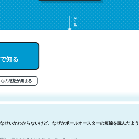
Scroll
で知る
文。彼はとてもクレバーなんだろうなと凄く思う。英語少しでも読める
分はこの流れ好き。Let’s Fucking Go. Then Covid hit. Shit.
状況が信じられるかい？ by ラーズ・ヌートバー
んなの感想が集まる
なせいかわからないけど、なぜかポールオースターの短編を読んだよう
状況が信じられるかい？ by ラーズ・ヌートバー