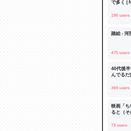
で多く | 
─ニュース
190 users
踏絵 - 
論文では
は」とあ
475 users
チンを強
─ニュース
40代後
んでるだ
369 users
これを元
映画「ち
類だと殻
ると（そ
─ニュース
73 users