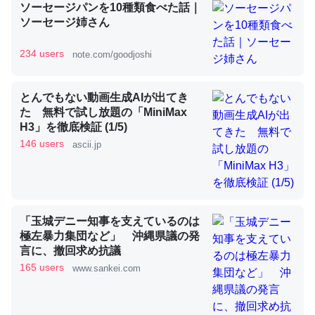
ソーセージパンを10種類食べた話｜
ソーセージ姉さん
昆虫ってカルシウム少ないのか。知らんかった。調べたら
234 users
note.com/goodjoshi
コオロギのカルシウム分はエビの600分の1程度。
─ニュース :: 【研究発表】昆虫学の大問題＝「昆虫はなぜ海にいな
いのか」に関する新仮説
とんでもない動画生成AIが出てき
た 無料で試し放題の「MiniMax
H3」を徹底検証 (1/5)
146 users
ascii.jp
論文では「淡水はカルシウムも酸素も不足してて両方に不
利だから両方が拮抗してるのでは」とあって面白い。海に
いる鋏角類（カブトガニ・ウミグモ）はカルシウムを使わ
「玉城デニー知事を支えているのは
ずキチンを強化してる筈だが、酵素が違うのか？
極左暴力集団など」 沖縄県議の発
─ニュース :: 【研究発表】昆虫学の大問題＝「昆虫はなぜ海にいな
言に、撤回求め抗議
いのか」に関する新仮説
165 users
www.sankei.com