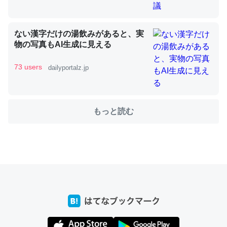
これを元に考えるとカルシウムを大量に使う脊椎動物と貝
ない漢字だけの湯飲みがあると、実
類は苦労してるんだな…。腹足類だと殻を無くしてナメク
物の写真もAI生成に見える
ジになったり努力してるし。
─ニュース :: 【研究発表】昆虫学の大問題＝「昆虫はなぜ海にいな
73 users
dailyportalz.jp
いのか」に関する新仮説
もっと読む
ウチもEchoを実家に置いて４年。でたまに覗いてる。ぼ
ちぼちRingも置こうかと画策中。あと、Googleマップで
位置情報を共有してる。電池残量や充電中かが分かるので
これ見て生きてるなって分かる。
─たまにLINEするくらいだった遠方の父67歳と僕。ITツール導入で
コミュニケーションが劇的に変化した｜tayorini by LIFULL介護