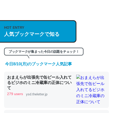
何気にChatGPTの仕組み、特に「トークン」について解
説してる記事が少ないので貴重な良記事。/続編来た
https://isobe324649.hatenablog.com/entry/2023/03/27
HOT ENTRY
/064121
人気ブックマークで知る
─GPTの仕組みと限界についての考察（１） - conceptualization
ブックマークが集まった今日の話題をチェック！
今日8/10(月)のブックマーク人気記事
これは良記事。32768トークンだと英語小説100ページ分
くらい。小説でいう「ずっと前の伏線」は回収されないけ
おまえらが出張先で缶ビール入れて
ど、短期記憶というには多い分量。進化すればするほど分
るビジホのミニ冷蔵庫の正体につい
かりやすく強くなりそう
て
279 users
ysd.theletter.jp
─GPTの仕組みと限界についての考察（１） - conceptualization