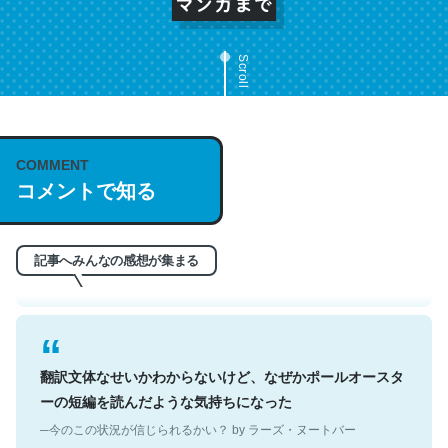
Scroll
これは名文。彼はとてもクレバーなんだろうなと凄く思
COMMENT
う。英語少しでも読める人は原文もお勧め。自分はこの流
コメントで知る
れ好き。Let’s Fucking Go. Then Covid hit. Shit.
─今のこの状況が信じられるかい？ by ラーズ・ヌートバー
記事へみんなの感想が集まる
翻訳文体なせいかわからないけど、なぜかポールオースタ
ーの短編を読んだような気持ちになった
─今のこの状況が信じられるかい？ by ラーズ・ヌートバー