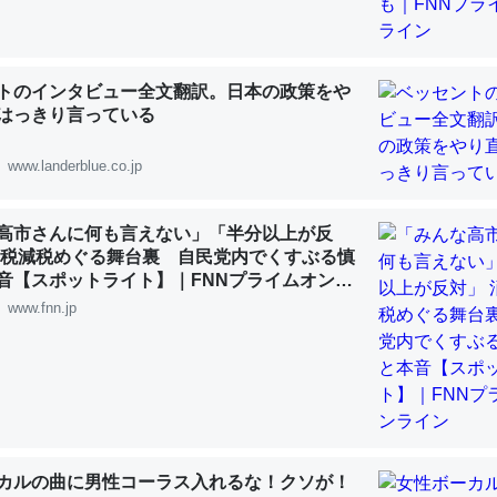
 :: 【研究発表】昆虫学の大問題＝「昆虫はなぜ海にいないのか」に関する新仮説
トのインタビュー全文翻訳。日本の政策をや
はっきり言っている
「淡水はカルシウムも酸素も不足してて両方に不利だから両方が拮抗し
www.landerblue.co.jp
って面白い。海にいる鋏角類（カブトガニ・ウミグモ）はカルシウムを
化してる筈だが、酵素が違うのか？
高市さんに何も言えない」「半分以上が反
 :: 【研究発表】昆虫学の大問題＝「昆虫はなぜ海にいないのか」に関する新仮説
費税減税めぐる舞台裏 自民党内でくすぶる慎
音【スポットライト】｜FNNプライムオンラ
www.fnn.jp
に考えるとカルシウムを大量に使う脊椎動物と貝類は苦労してるんだな
を無くしてナメクジになったり努力してるし。
 :: 【研究発表】昆虫学の大問題＝「昆虫はなぜ海にいないのか」に関する新仮説
カルの曲に男性コーラス入れるな！クソが！