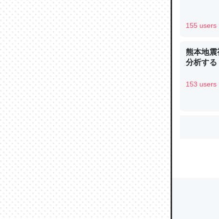
155 users
ウチもE
熊本地震
中。あと
分析する
れ見て生
─たまにL
153 users
た｜tayori
ちょうど同
きる。一
を実質1
─たまにL
た｜tayori