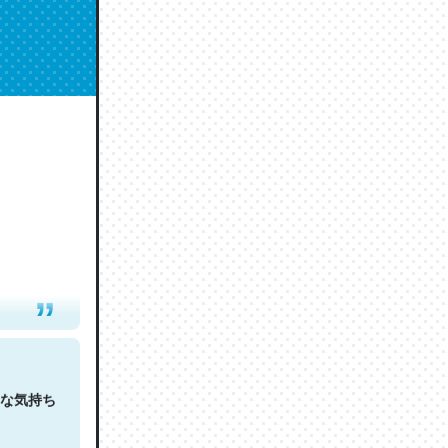
人は原文
な気持ち