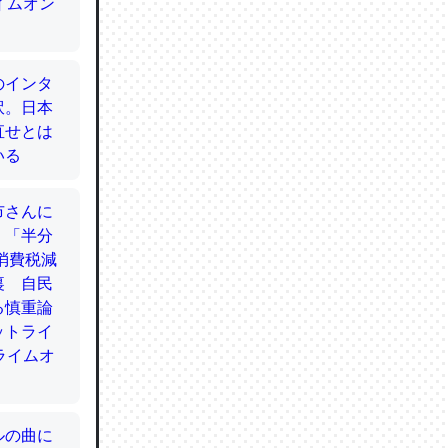
てるので
使わずキ
…。腹足