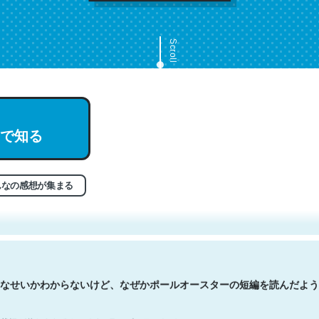
Scroll
で知る
文。彼はとてもクレバーなんだろうなと凄く思う。英語少しでも読める
分はこの流れ好き。Let’s Fucking Go. Then Covid hit. Shit.
状況が信じられるかい？ by ラーズ・ヌートバー
んなの感想が集まる
なせいかわからないけど、なぜかポールオースターの短編を読んだよう
状況が信じられるかい？ by ラーズ・ヌートバー