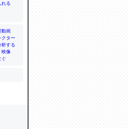
かと画策
るのでこ
的に変化し
う孝行もで
ど、それ
的に変化し