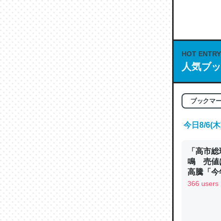
何気にC
な良記事。/続
─GPTの仕
HOT ENTRY
人気ブッ
これは良
ブックマ
の伏線」
今日8/6
やすく強
─GPTの仕
「高市総
鳴 売値
高騰「今
ン
366 users
昆虫って
の600