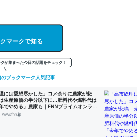
hatGPTの仕組み、特に「トークン」について解説してる記事が少ない
編来た https://isobe324649.hatenablog.com/entry/2023/03/27/
組みと限界についての考察（１） - conceptualization
クマークで知る
記事。32768トークンだと英語小説100ページ分くらい。小説でいう「
ークが集まった今日の話題をチェック！
は回収されないけど、短期記憶というには多い分量。進化すればするほ
(木)のブックマーク人気記事
くなりそう
組みと限界についての考察（１） - conceptualization
理には愛想尽かした」コメ余りに農家が悲
は生産原価の半分以下に…肥料代や燃料代は
年でやめる」農家も｜FNNプライムオンライ
www.fnn.jp
カルシウム少ないのか。知らんかった。調べたらコオロギのカルシウム
分の1程度。