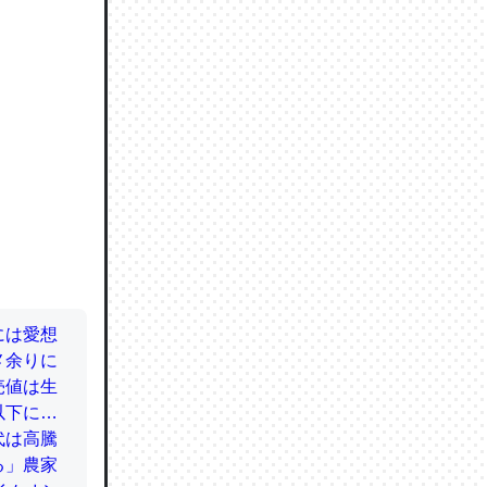
ので貴重
064121
ずっと前
ど分かり
分はエビ