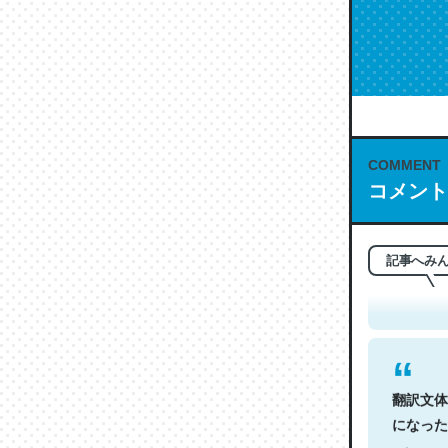
COMMENT
コメント
これは名
もお勧め。自
─今のこの
記事へみ
翻訳文体
になった
─今のこの