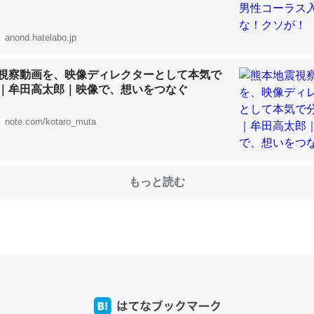
anond.hatelabo.jp
choを実家に置いて４年。でたまに覗いてる。ぼちぼちRingも置こう
視察動画を、映像ディレクターとして本気で
、Googleマップで位置情報を共有してる。電池残量や充電中かが分か
｜牟田高太郎｜映像で、想いをつなぐ
きてるなって分かる。
INEするくらいだった遠方の父67歳と僕。ITツール導入でコミュニケーションが劇
note.com/kotaro_muta
ni by LIFULL介護
もっと読む
じ理由でEcho Show 8を設定中でした。PrimeとかSpotifyを支払
生で親と会える残り時間を日数にすると1週間とかの人が多いそうだけ
00倍以上に伸ばす効果があるはず……
INEするくらいだった遠方の父67歳と僕。ITツール導入でコミュニケーションが劇
ni by LIFULL介護