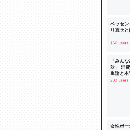
─ニュース
ベッセン
り直せと
論文では
160 users
は」とあ
チンを強
「みんな
─ニュース
対」 消
重論と本
イン
233 users
これを元
類だと殻
─ニュース
女性ボー