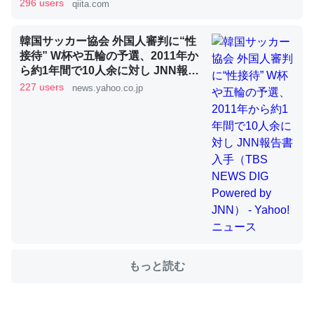
296 users
qiita.com
韓国サッカー協会 外国人審判に“性
これを元に考えるとカルシウムを大量に使う脊椎動物と貝
接待” W杯や五輪の予選、2011年か
類は苦労してるんだな…。腹足類だと殻を無くしてナメク
ら約1年間で10人余に対し JNN報告
ジになったり努力してるし。
書入手（TBS NEWS DIG Powered
227 users
news.yahoo.co.jp
by JNN） - Yahoo!ニュース
─ニュース :: 【研究発表】昆虫学の大問題＝「昆虫はなぜ海にいな
いのか」に関する新仮説
ウチもEchoを実家に置いて４年。でたまに覗いてる。ぼ
ちぼちRingも置こうかと画策中。あと、Googleマップで
位置情報を共有してる。電池残量や充電中かが分かるので
これ見て生きてるなって分かる。
もっと読む
─たまにLINEするくらいだった遠方の父67歳と僕。ITツール導入で
コミュニケーションが劇的に変化した｜tayorini by LIFULL介護