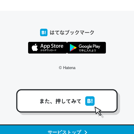
ちょうど同じ理由でEcho Show 8を設定中でした。Prime
とかSpotifyを支払う孝行もできる。一生で親と会える残
り時間を日数にすると1週間とかの人が多いそうだけど、
それを実質100倍以上に伸ばす効果があるはず……
─たまにLINEするくらいだった遠方の父67歳と僕。ITツール導入で
コミュニケーションが劇的に変化した｜tayorini by LIFULL介護
© Hatena
私も3年前ぐらいに祖母の家に設置した。ポケットWifiみ
たいなのでネット環境作ったけどAlexaしか使わないので
回線代ほとんどかからないですよ。参考：
https://toyoshi.hatenablog.com/entry/2019/05/15/1805
34
サービストップ