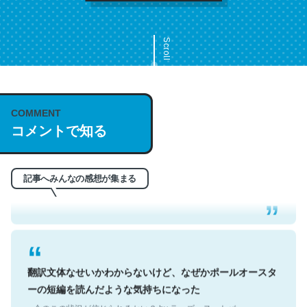
Scroll
COMMENT
これは名文。彼はとてもクレバーなんだろうなと凄く思
コメントで知る
う。英語少しでも読める人は原文もお勧め。自分はこの流
れ好き。Let’s Fucking Go. Then Covid hit. Shit.
─今のこの状況が信じられるかい？ by ラーズ・ヌートバー
記事へみんなの感想が集まる
翻訳文体なせいかわからないけど、なぜかポールオースタ
ーの短編を読んだような気持ちになった
─今のこの状況が信じられるかい？ by ラーズ・ヌートバー