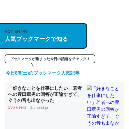
何気にChatGPTの仕組み、特に「トークン」について解
説してる記事が少ないので貴重な良記事。/続編来た
HOT ENTRY
https://isobe324649.hatenablog.com/entry/2023/03/27
人気ブックマークで知る
/064121
─GPTの仕組みと限界についての考察（１） - conceptualization
ブックマークが集まった今日の話題をチェック！
今日8/8(土)のブックマーク人気記事
これは良記事。32768トークンだと英語小説100ページ分
「好きなことを仕事にしたい」若者
くらい。小説でいう「ずっと前の伏線」は回収されないけ
への豊田章男の回答が正論すぎて、
ど、短期記憶というには多い分量。進化すればするほど分
ぐうの音も出なかった
かりやすく強くなりそう
296 users
diamond.jp
─GPTの仕組みと限界についての考察（１） - conceptualization