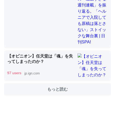
舞台裏 | 日刊SPA!
これを元に考えるとカルシウムを大量に使う脊椎動物と貝
類は苦労してるんだな…。腹足類だと殻を無くしてナメク
ジになったり努力してるし。
─ニュース :: 【研究発表】昆虫学の大問題＝「昆虫はなぜ海にいな
いのか」に関する新仮説
【オピニオン】任天堂は「魂」を失
ってしまったのか？
97 users
jp.ign.com
ウチもEchoを実家に置いて４年。でたまに覗いてる。ぼ
ちぼちRingも置こうかと画策中。あと、Googleマップで
位置情報を共有してる。電池残量や充電中かが分かるので
もっと読む
これ見て生きてるなって分かる。
─たまにLINEするくらいだった遠方の父67歳と僕。ITツール導入で
コミュニケーションが劇的に変化した｜tayorini by LIFULL介護