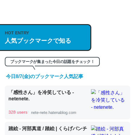
何気にChatGPTの仕組み、特に「トークン」について解
説してる記事が少ないので貴重な良記事。/続編来た
https://isobe324649.hatenablog.com/entry/2023/03/27
HOT ENTRY
人気ブックマークで知る
/064121
─GPTの仕組みと限界についての考察（１） - conceptualization
ブックマークが集まった今日の話題をチェック！
今日8/7(金)のブックマーク人気記事
これは良記事。32768トークンだと英語小説100ページ分
「感性さん」を冷笑している -
くらい。小説でいう「ずっと前の伏線」は回収されないけ
netenete.
ど、短期記憶というには多い分量。進化すればするほど分
かりやすく強くなりそう
328 users
nete-nete.hatenablog.com
─GPTの仕組みと限界についての考察（１） - conceptualization
踏絵 - 河部真道 / 踏絵 | くらげバンチ