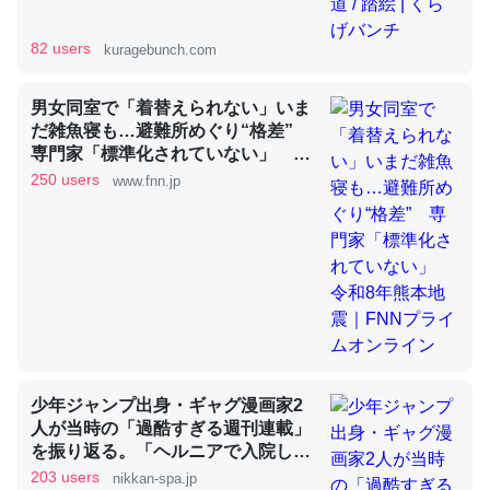
82 users
kuragebunch.com
昆虫ってカルシウム少ないのか。知らんかった。調べたら
コオロギのカルシウム分はエビの600分の1程度。
男女同室で「着替えられない」いま
だ雑魚寝も…避難所めぐり“格差”
─ニュース :: 【研究発表】昆虫学の大問題＝「昆虫はなぜ海にいな
専門家「標準化されていない」 令
いのか」に関する新仮説
和8年熊本地震｜FNNプライムオン
250 users
www.fnn.jp
ライン
論文では「淡水はカルシウムも酸素も不足してて両方に不
利だから両方が拮抗してるのでは」とあって面白い。海に
いる鋏角類（カブトガニ・ウミグモ）はカルシウムを使わ
ずキチンを強化してる筈だが、酵素が違うのか？
少年ジャンプ出身・ギャグ漫画家2
─ニュース :: 【研究発表】昆虫学の大問題＝「昆虫はなぜ海にいな
いのか」に関する新仮説
人が当時の「過酷すぎる週刊連載」
を振り返る。「ヘルニアで入院して
も原稿は落とさない」ストイックな
203 users
nikkan-spa.jp