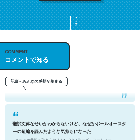
Scroll
COMMENT
これは名文。彼はとてもクレバーなんだろうなと凄く思
コメントで知る
う。英語少しでも読める人は原文もお勧め。自分はこの流
れ好き。Let’s Fucking Go. Then Covid hit. Shit.
─今のこの状況が信じられるかい？ by ラーズ・ヌートバー
記事へみんなの感想が集まる
翻訳文体なせいかわからないけど、なぜかポールオースタ
ーの短編を読んだような気持ちになった
─今のこの状況が信じられるかい？ by ラーズ・ヌートバー