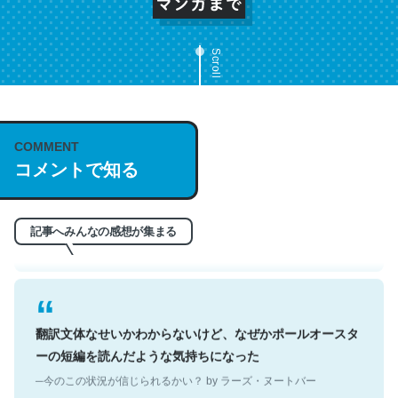
Scroll
これは名文。彼はとてもクレバーなんだろうなと凄く思
COMMENT
う。英語少しでも読める人は原文もお勧め。自分はこの流
コメントで知る
れ好き。Let’s Fucking Go. Then Covid hit. Shit.
─今のこの状況が信じられるかい？ by ラーズ・ヌートバー
記事へみんなの感想が集まる
翻訳文体なせいかわからないけど、なぜかポールオースタ
ーの短編を読んだような気持ちになった
─今のこの状況が信じられるかい？ by ラーズ・ヌートバー