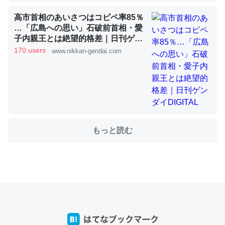
高市首相のあいさつはコピペ率85％
これを元に考えるとカルシウムを大量に使う脊椎動物と貝
…「広島への思い」石破前首相・愛
類は苦労してるんだな…。腹足類だと殻を無くしてナメク
子内親王とは絶望的格差｜日刊ゲン
ジになったり努力してるし。
ダイDIGITAL
170 users
www.nikkan-gendai.com
─ニュース :: 【研究発表】昆虫学の大問題＝「昆虫はなぜ海にいな
いのか」に関する新仮説
もっと読む
ウチもEchoを実家に置いて４年。でたまに覗いてる。ぼ
ちぼちRingも置こうかと画策中。あと、Googleマップで
位置情報を共有してる。電池残量や充電中かが分かるので
これ見て生きてるなって分かる。
─たまにLINEするくらいだった遠方の父67歳と僕。ITツール導入で
コミュニケーションが劇的に変化した｜tayorini by LIFULL介護