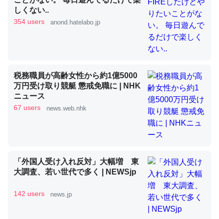
しくない..
354 users
anond.hatelabo.jp
昆虫ってカルシウム少ないのか。知らんかった。調べたら
コオロギのカルシウム分はエビの600分の1程度。
─ニュース :: 【研究発表】昆虫学の大問題＝「昆虫はなぜ海にいな
いのか」に関する新仮説
税務職員が高齢女性から約1億5000
万円受け取り競艇 懲戒免職に | NHK
ニュース
67 users
news.web.nhk
論文では「淡水はカルシウムも酸素も不足してて両方に不
利だから両方が拮抗してるのでは」とあって面白い。海に
いる鋏角類（カブトガニ・ウミグモ）はカルシウムを使わ
ずキチンを強化してる筈だが、酵素が違うのか？
「外国人受け入れ反対」大幅増 東
大調査、若い世代で多く | NEWSjp
─ニュース :: 【研究発表】昆虫学の大問題＝「昆虫はなぜ海にいな
いのか」に関する新仮説
142 users
news.jp