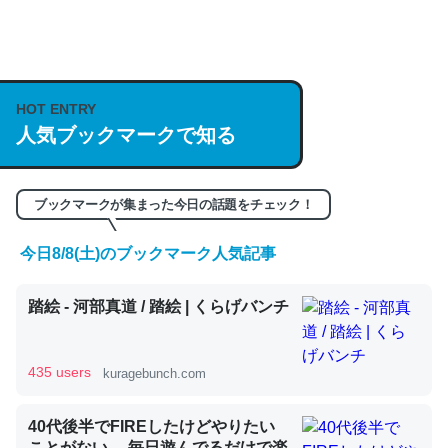
何気にChatGPTの仕組み、特に「トークン」について解
説してる記事が少ないので貴重な良記事。/続編来た
https://isobe324649.hatenablog.com/entry/2023/03/27
HOT ENTRY
/064121
人気ブックマークで知る
─GPTの仕組みと限界についての考察（１） - conceptualization
ブックマークが集まった今日の話題をチェック！
今日8/8(土)のブックマーク人気記事
これは良記事。32768トークンだと英語小説100ページ分
くらい。小説でいう「ずっと前の伏線」は回収されないけ
踏絵 - 河部真道 / 踏絵 | くらげバンチ
ど、短期記憶というには多い分量。進化すればするほど分
かりやすく強くなりそう
435 users
kuragebunch.com
─GPTの仕組みと限界についての考察（１） - conceptualization
40代後半でFIREしたけどやりたい
ことがない。 毎日遊んでるだけで楽