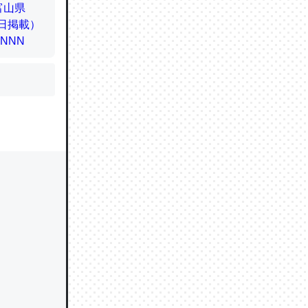
かと画策
るのでこ
的に変化し
う孝行もで
ど、それ
的に変化し