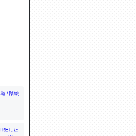
ので貴重
064121
ずっと前
ど分かり
分はエビ