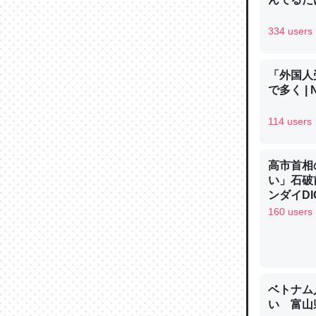
─ニュース
334 users
「外国人
で多く | 
論文では
は」とあ
114 users
チンを強
─ニュース
高市首相
い」石破
ンダイDIG
160 users
これを元
類だと殻
─ニュース
ベトナム
い 富山県