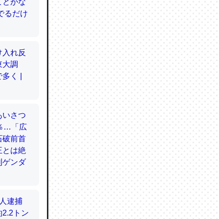
てるので
使わずキ
…。腹足