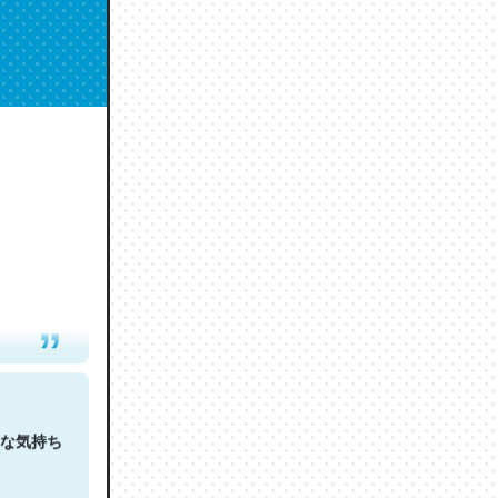
人は原文
な気持ち