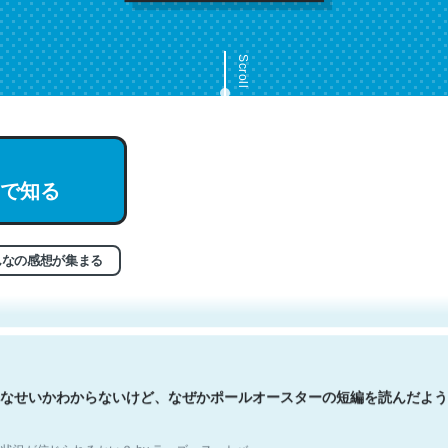
Scroll
で知る
文。彼はとてもクレバーなんだろうなと凄く思う。英語少しでも読める
分はこの流れ好き。Let’s Fucking Go. Then Covid hit. Shit.
状況が信じられるかい？ by ラーズ・ヌートバー
んなの感想が集まる
なせいかわからないけど、なぜかポールオースターの短編を読んだよう
状況が信じられるかい？ by ラーズ・ヌートバー