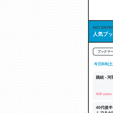
何気にC
な良記事。/続
─GPTの仕
HOT ENTRY
人気ブッ
ブックマ
これは良
の伏線」
今日8/8
やすく強
─GPTの仕
踏絵 - 
409 users
昆虫って
40代後
の600
んでるだ