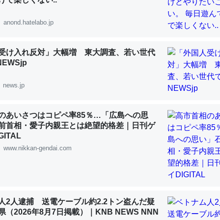
 :: 【研究発表】昆虫学の大問題＝「昆虫はなぜ海にいないのか」に関する新仮説
anond.hatelabo.jp
受け入れ反対」大幅増 東大調査、若い世代
NEWSjp
「淡水はカルシウムも酸素も不足してて両方に不利だから両方が拮抗し
って面白い。海にいる鋏角類（カブトガニ・ウミグモ）はカルシウムを
news.jp
化してる筈だが、酵素が違うのか？
 :: 【研究発表】昆虫学の大問題＝「昆虫はなぜ海にいないのか」に関する新仮説
のあいさつはコピペ率85％…「広島への思
前首相・愛子内親王とは絶望的格差｜日刊ゲ
ITAL
www.nikkan-gendai.com
に考えるとカルシウムを大量に使う脊椎動物と貝類は苦労してるんだな
を無くしてナメクジになったり努力してるし。
 :: 【研究発表】昆虫学の大問題＝「昆虫はなぜ海にいないのか」に関する新仮説
人2人逮捕 送電ケーブル約2.2トン盗んだ疑
（2026年8月7日掲載）｜KNB NEWS NNN