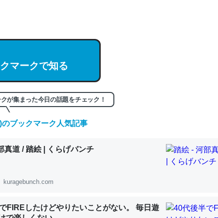
hatGPTの仕組み、特に「トークン」について解説してる記事が少ない
編来た https://isobe324649.hatenablog.com/entry/2023/03/27/
組みと限界についての考察（１） - conceptualization
クマークで知る
ークが集まった今日の話題をチェック！
記事。32768トークンだと英語小説100ページ分くらい。小説でいう「
は回収されないけど、短期記憶というには多い分量。進化すればするほ
(土)のブックマーク人気記事
くなりそう
組みと限界についての考察（１） - conceptualization
河部真道 / 踏絵 | くらげバンチ
kuragebunch.com
カルシウム少ないのか。知らんかった。調べたらコオロギのカルシウム
半でFIREしたけどやりたいことがない。 毎日遊
分の1程度。
けで楽しくない..