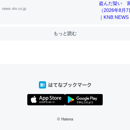
news.ntv.co.jp
choを実家に置いて４年。でたまに覗いてる。ぼちぼちRingも置こう
、Googleマップで位置情報を共有してる。電池残量や充電中かが分か
もっと読む
きてるなって分かる。
INEするくらいだった遠方の父67歳と僕。ITツール導入でコミュニケーションが劇
ni by LIFULL介護
じ理由でEcho Show 8を設定中でした。PrimeとかSpotifyを支払
生で親と会える残り時間を日数にすると1週間とかの人が多いそうだけ
00倍以上に伸ばす効果があるはず……
INEするくらいだった遠方の父67歳と僕。ITツール導入でコミュニケーションが劇
ni by LIFULL介護
© Hatena