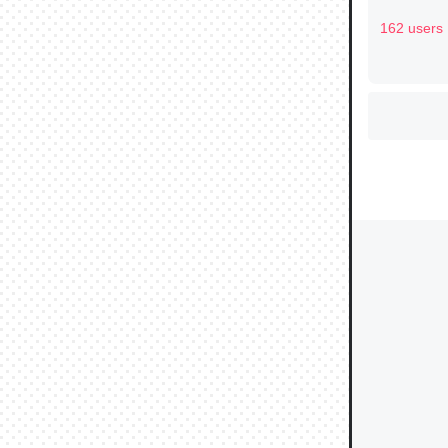
162 users
ウチもE
中。あと
れ見て生
─たまにL
た｜tayori
ちょうど同
きる。一
を実質1
─たまにL
た｜tayori