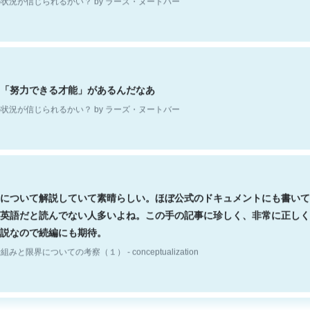
「努力できる才能」があるんだなあ
状況が信じられるかい？ by ラーズ・ヌートバー
について解説していて素晴らしい。ほぼ公式のドキュメントにも書いて
英語だと読んでない人多いよね。この手の記事に珍しく、非常に正しく
説なので続編にも期待。
組みと限界についての考察（１） - conceptualization