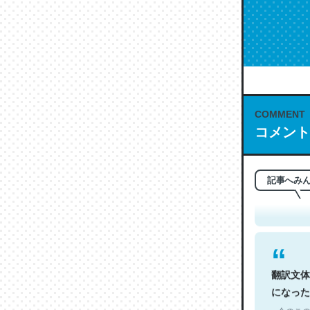
COMMENT
コメント
これは名
もお勧め。自
─今のこの
記事へみ
翻訳文体
になった
─今のこの