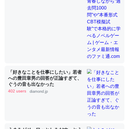
昆虫ってカルシウム少ないのか。知らんかった。調べたら
コオロギのカルシウム分はエビの600分の1程度。
─ニュース :: 【研究発表】昆虫学の大問題＝「昆虫はなぜ海にいな
いのか」に関する新仮説
「好きなことを仕事にしたい」若者
論文では「淡水はカルシウムも酸素も不足してて両方に不
への豊田章男の回答が正論すぎて、
ぐうの音も出なかった
利だから両方が拮抗してるのでは」とあって面白い。海に
402 users
diamond.jp
いる鋏角類（カブトガニ・ウミグモ）はカルシウムを使わ
ずキチンを強化してる筈だが、酵素が違うのか？
─ニュース :: 【研究発表】昆虫学の大問題＝「昆虫はなぜ海にいな
いのか」に関する新仮説