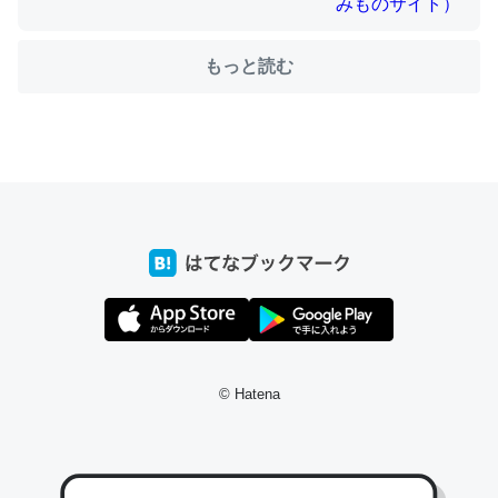
もっと読む
ちょうど同じ理由でEcho Show 8を設定中でした。Prime
とかSpotifyを支払う孝行もできる。一生で親と会える残
り時間を日数にすると1週間とかの人が多いそうだけど、
それを実質100倍以上に伸ばす効果があるはず……
─たまにLINEするくらいだった遠方の父67歳と僕。ITツール導入で
コミュニケーションが劇的に変化した｜tayorini by LIFULL介護
私も3年前ぐらいに祖母の家に設置した。ポケットWifiみ
© Hatena
たいなのでネット環境作ったけどAlexaしか使わないので
回線代ほとんどかからないですよ。参考：
https://toyoshi.hatenablog.com/entry/2019/05/15/1805
34