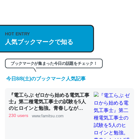
何気にChatGPTの仕組み、特に「トークン」について解
説してる記事が少ないので貴重な良記事。/続編来た
HOT ENTRY
https://isobe324649.hatenablog.com/entry/2023/03/27
人気ブックマークで知る
/064121
─GPTの仕組みと限界についての考察（１） - conceptualization
ブックマークが集まった今日の話題をチェック！
今日8/8(土)のブックマーク人気記事
これは良記事。32768トークンだと英語小説100ページ分
『電工らぶ ゼロから始める電気工事
くらい。小説でいう「ずっと前の伏線」は回収されないけ
士』第二種電気工事士の試験を5人
ど、短期記憶というには多い分量。進化すればするほど分
のヒロインと勉強。青春しなが
かりやすく強くなりそう
ら“過去問1000問”や“本番形式CBT
230 users
www.famitsu.com
模擬試験”で本格的に学べるノベル
─GPTの仕組みと限界についての考察（１） - conceptualization
ゲーム | ゲーム・エンタメ最新情報
のファミ通.com