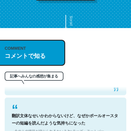
Scroll
COMMENT
これは名文。彼はとてもクレバーなんだろうなと凄く思
コメントで知る
う。英語少しでも読める人は原文もお勧め。自分はこの流
れ好き。Let’s Fucking Go. Then Covid hit. Shit.
─今のこの状況が信じられるかい？ by ラーズ・ヌートバー
記事へみんなの感想が集まる
翻訳文体なせいかわからないけど、なぜかポールオースタ
ーの短編を読んだような気持ちになった
─今のこの状況が信じられるかい？ by ラーズ・ヌートバー