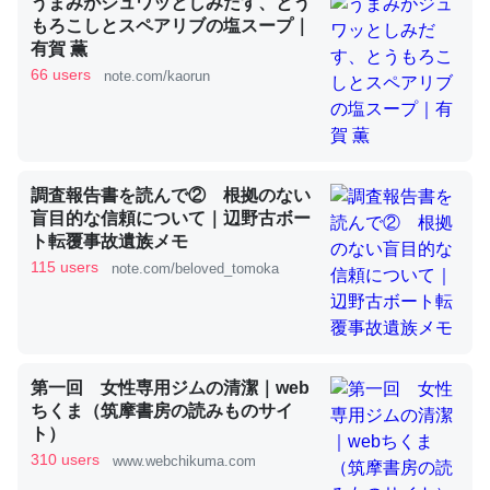
うまみがジュワッとしみだす、とう
もろこしとスペアリブの塩スープ｜
有賀 薫
これを元に考えるとカルシウムを大量に使う脊椎動物と貝
66 users
note.com/kaorun
類は苦労してるんだな…。腹足類だと殻を無くしてナメク
ジになったり努力してるし。
─ニュース :: 【研究発表】昆虫学の大問題＝「昆虫はなぜ海にいな
いのか」に関する新仮説
調査報告書を読んで② 根拠のない
盲目的な信頼について｜辺野古ボー
ト転覆事故遺族メモ
115 users
note.com/beloved_tomoka
ウチもEchoを実家に置いて４年。でたまに覗いてる。ぼ
ちぼちRingも置こうかと画策中。あと、Googleマップで
位置情報を共有してる。電池残量や充電中かが分かるので
第一回 女性専用ジムの清潔｜web
これ見て生きてるなって分かる。
ちくま（筑摩書房の読みものサイ
─たまにLINEするくらいだった遠方の父67歳と僕。ITツール導入で
ト）
コミュニケーションが劇的に変化した｜tayorini by LIFULL介護
310 users
www.webchikuma.com