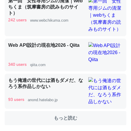
第一回 女性専用ジムの清潔｜web
ちくま（筑摩書房の読みものサイ
ト）
これを元に考えるとカルシウムを大量に使う脊椎動物と貝
242 users
www.webchikuma.com
類は苦労してるんだな…。腹足類だと殻を無くしてナメク
ジになったり努力してるし。
─ニュース :: 【研究発表】昆虫学の大問題＝「昆虫はなぜ海にいな
Web API設計の現在地2026 - Qiita
いのか」に関する新仮説
340 users
qiita.com
もう俺達の世代には酒もダメだ、な
ウチもEchoを実家に置いて４年。でたまに覗いてる。ぼ
ろう系作品しかない
ちぼちRingも置こうかと画策中。あと、Googleマップで
位置情報を共有してる。電池残量や充電中かが分かるので
93 users
anond.hatelabo.jp
これ見て生きてるなって分かる。
─たまにLINEするくらいだった遠方の父67歳と僕。ITツール導入で
もっと読む
コミュニケーションが劇的に変化した｜tayorini by LIFULL介護