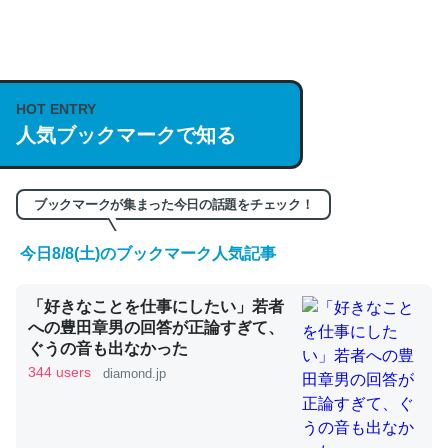
何気にChatGPTの仕組み、特に「トークン」について解
説してる記事が少ないので貴重な良記事。/続編来た
https://isobe324649.hatenablog.com/entry/2023/03/27
HOT ENTRY
人気ブックマークで知る
/064121
─GPTの仕組みと限界についての考察（１） - conceptualization
ブックマークが集まった今日の話題をチェック！
今日8/8(土)のブックマーク人気記事
これは良記事。32768トークンだと英語小説100ページ分
「好きなことを仕事にしたい」若者
くらい。小説でいう「ずっと前の伏線」は回収されないけ
への豊田章男の回答が正論すぎて、
ど、短期記憶というには多い分量。進化すればするほど分
ぐうの音も出なかった
かりやすく強くなりそう
344 users
diamond.jp
─GPTの仕組みと限界についての考察（１） - conceptualization