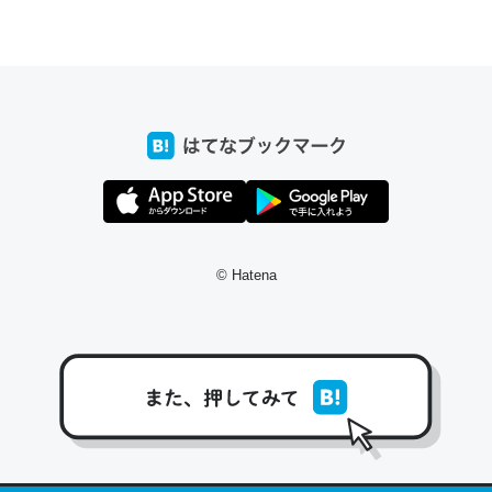
ちょうど同じ理由でEcho Show 8を設定中でした。Prime
とかSpotifyを支払う孝行もできる。一生で親と会える残
り時間を日数にすると1週間とかの人が多いそうだけど、
それを実質100倍以上に伸ばす効果があるはず……
─たまにLINEするくらいだった遠方の父67歳と僕。ITツール導入で
コミュニケーションが劇的に変化した｜tayorini by LIFULL介護
© Hatena
私も3年前ぐらいに祖母の家に設置した。ポケットWifiみ
たいなのでネット環境作ったけどAlexaしか使わないので
回線代ほとんどかからないですよ。参考：
https://toyoshi.hatenablog.com/entry/2019/05/15/1805
34