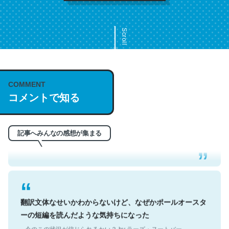
Scroll
COMMENT
これは名文。彼はとてもクレバーなんだろうなと凄く思
コメントで知る
う。英語少しでも読める人は原文もお勧め。自分はこの流
れ好き。Let’s Fucking Go. Then Covid hit. Shit.
─今のこの状況が信じられるかい？ by ラーズ・ヌートバー
記事へみんなの感想が集まる
翻訳文体なせいかわからないけど、なぜかポールオースタ
ーの短編を読んだような気持ちになった
─今のこの状況が信じられるかい？ by ラーズ・ヌートバー