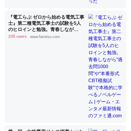
『電工らぶ ゼロから始める電気工事
昆虫ってカルシウム少ないのか。知らんかった。調べたら
士』第二種電気工事士の試験を5人
コオロギのカルシウム分はエビの600分の1程度。
のヒロインと勉強。青春しなが
ら“過去問1000問”や“本番形式CBT
105 users
www.famitsu.com
─ニュース :: 【研究発表】昆虫学の大問題＝「昆虫はなぜ海にいな
いのか」に関する新仮説
模擬試験”で本格的に学べるノベル
ゲーム | ゲーム・エンタメ最新情報
のファミ通.com
論文では「淡水はカルシウムも酸素も不足してて両方に不
利だから両方が拮抗してるのでは」とあって面白い。海に
いる鋏角類（カブトガニ・ウミグモ）はカルシウムを使わ
ずキチンを強化してる筈だが、酵素が違うのか？
─ニュース :: 【研究発表】昆虫学の大問題＝「昆虫はなぜ海にいな
いのか」に関する新仮説