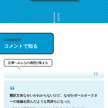
Scroll
COMMENT
これは名文。彼はとてもクレバーなんだろうなと凄く思
コメントで知る
う。英語少しでも読める人は原文もお勧め。自分はこの流
れ好き。Let’s Fucking Go. Then Covid hit. Shit.
─今のこの状況が信じられるかい？ by ラーズ・ヌートバー
記事へみんなの感想が集まる
翻訳文体なせいかわからないけど、なぜかポールオースタ
ーの短編を読んだような気持ちになった
─今のこの状況が信じられるかい？ by ラーズ・ヌートバー