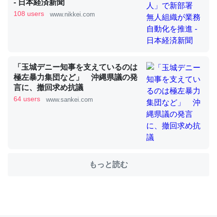
- 日本経済新聞
108 users
www.nikkei.com
これを元に考えるとカルシウムを大量に使う脊椎動物と貝
類は苦労してるんだな…。腹足類だと殻を無くしてナメク
ジになったり努力してるし。
「玉城デニー知事を支えているのは
─ニュース :: 【研究発表】昆虫学の大問題＝「昆虫はなぜ海にいな
極左暴力集団など」 沖縄県議の発
いのか」に関する新仮説
言に、撤回求め抗議
64 users
www.sankei.com
ウチもEchoを実家に置いて４年。でたまに覗いてる。ぼ
ちぼちRingも置こうかと画策中。あと、Googleマップで
位置情報を共有してる。電池残量や充電中かが分かるので
もっと読む
これ見て生きてるなって分かる。
─たまにLINEするくらいだった遠方の父67歳と僕。ITツール導入で
コミュニケーションが劇的に変化した｜tayorini by LIFULL介護