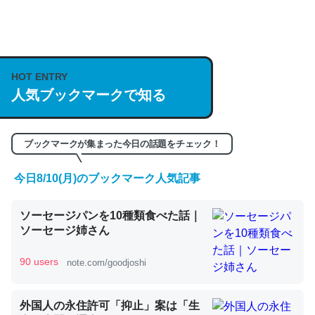
何気にChatGPTの仕組み、特に「トークン」について解
説してる記事が少ないので貴重な良記事。/続編来た
https://isobe324649.hatenablog.com/entry/2023/03/27
HOT ENTRY
人気ブックマークで知る
/064121
─GPTの仕組みと限界についての考察（１） - conceptualization
ブックマークが集まった今日の話題をチェック！
今日8/10(月)のブックマーク人気記事
これは良記事。32768トークンだと英語小説100ページ分
ソーセージパンを10種類食べた話｜
くらい。小説でいう「ずっと前の伏線」は回収されないけ
ソーセージ姉さん
ど、短期記憶というには多い分量。進化すればするほど分
かりやすく強くなりそう
90 users
note.com/goodjoshi
─GPTの仕組みと限界についての考察（１） - conceptualization
外国人の永住許可「抑止」案は「生