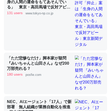
身の人間の運命をもてあそんでい
る」 東京・高田馬場で反対アピー
ル：東京新聞デジタル
131 users
www.tokyo-np.co.jp
昆虫ってカルシウム少ないのか。知らんかった。調べたら
コオロギのカルシウム分はエビの600分の1程度。
─ニュース :: 【研究発表】昆虫学の大問題＝「昆虫はなぜ海にいな
いのか」に関する新仮説
「ただ悲惨なだけ」脚本家が疑問
『みいちゃんと山田さん』なぜ200
論文では「淡水はカルシウムも酸素も不足してて両方に不
万部売れる？
利だから両方が拮抗してるのでは」とあって面白い。海に
180 users
posfie.com
いる鋏角類（カブトガニ・ウミグモ）はカルシウムを使わ
ずキチンを強化してる筈だが、酵素が違うのか？
─ニュース :: 【研究発表】昆虫学の大問題＝「昆虫はなぜ海にいな
いのか」に関する新仮説
NEC、AIエージェント「17人」で新
部署 無人組織が業務自動化を推進