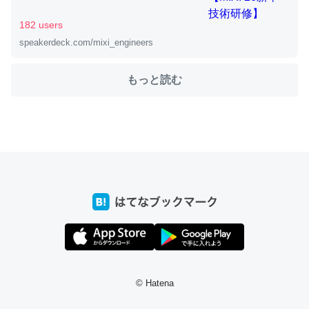
182 users
speakerdeck.com/mixi_engineers
私も3年前ぐらいに祖母の家に設置した。ポケットWifiみ
たいなのでネット環境作ったけどAlexaしか使わないので
もっと読む
回線代ほとんどかからないですよ。参考：
https://toyoshi.hatenablog.com/entry/2019/05/15/1805
34
─たまにLINEするくらいだった遠方の父67歳と僕。ITツール導入で
コミュニケーションが劇的に変化した｜tayorini by LIFULL介護
これ作ろう。/早速夕食に作った！本当にスナップえんどう
が止まらなくなった…！生のにんにくが結構効いてるの
で、気になる場合はにんにくだけ加熱してから加えたりガ
© Hatena
ーリックパウダーで代用してもいいかも。