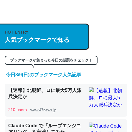
これは良記事。32768トークンだと英語小説100ページ分
くらい。小説でいう「ずっと前の伏線」は回収されないけ
ど、短期記憶というには多い分量。進化すればするほど分
HOT ENTRY
かりやすく強くなりそう
人気ブックマークで知る
─GPTの仕組みと限界についての考察（１） - conceptualization
ブックマークが集まった今日の話題をチェック！
今日8/9(日)のブックマーク人気記事
昆虫ってカルシウム少ないのか。知らんかった。調べたら
コオロギのカルシウム分はエビの600分の1程度。
【速報】北朝鮮、ロに最大5万人派
─ニュース :: 【研究発表】昆虫学の大問題＝「昆虫はなぜ海にいな
兵決定か
いのか」に関する新仮説
210 users
www.47news.jp
Claude Code で「ループエンジニ
アリング」を実践してみた