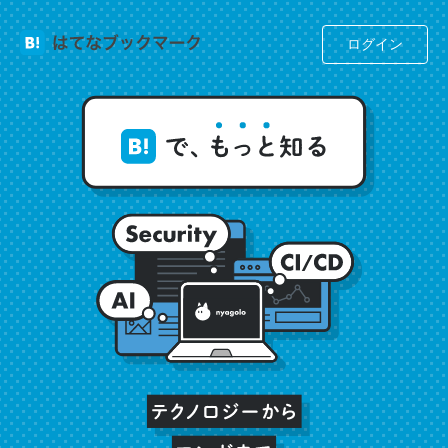
ログイン
これは名文。彼はとてもクレバーなんだろうなと凄く思
う。英語少しでも読める人は原文もお勧め。自分はこの流
れ好き。Let’s Fucking Go. Then Covid hit. Shit.