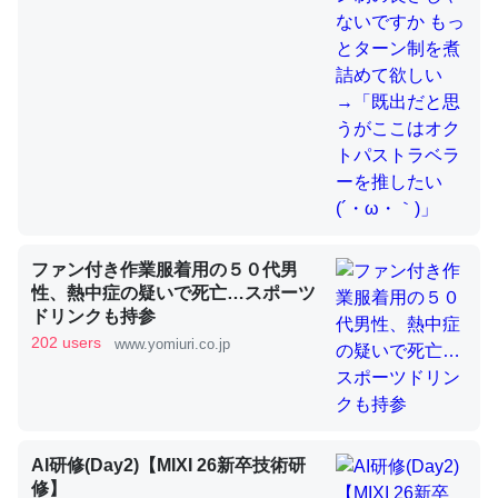
ウチもEchoを実家に置いて４年。でたまに覗いてる。ぼ
ちぼちRingも置こうかと画策中。あと、Googleマップで
位置情報を共有してる。電池残量や充電中かが分かるので
これ見て生きてるなって分かる。
─たまにLINEするくらいだった遠方の父67歳と僕。ITツール導入で
コミュニケーションが劇的に変化した｜tayorini by LIFULL介護
ファン付き作業服着用の５０代男
性、熱中症の疑いで死亡…スポーツ
ちょうど同じ理由でEcho Show 8を設定中でした。Prime
ドリンクも持参
とかSpotifyを支払う孝行もできる。一生で親と会える残
202 users
www.yomiuri.co.jp
り時間を日数にすると1週間とかの人が多いそうだけど、
それを実質100倍以上に伸ばす効果があるはず……
─たまにLINEするくらいだった遠方の父67歳と僕。ITツール導入で
コミュニケーションが劇的に変化した｜tayorini by LIFULL介護
AI研修(Day2)【MIXI 26新卒技術研
修】