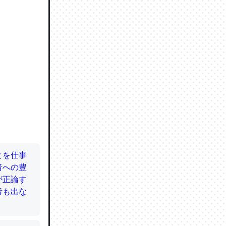
ので貴重
064121
ずっと前
ど分かり
分はエビ