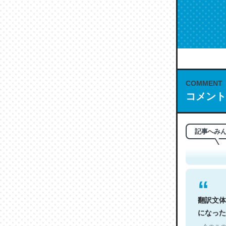
COMMENT
コメント
これは名
もお勧め。自
─今のこの
記事へみ
翻訳文体
になった
─今のこの