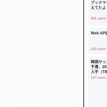
ブックマー
─ニュース
えてたよ 収
401 users
Web AP
論文では
は」とあ
チンを強
163 users
─ニュース
韓国サッ
予選、20
入手（TBS 
ュース
137 users
これを元
類だと殻
─ニュース