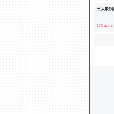
三大歌詞
ウチもE
172 users
中。あと
れ見て生
─たまにL
た｜tayori
ちょうど同
きる。一
を実質1
─たまにL
た｜tayori