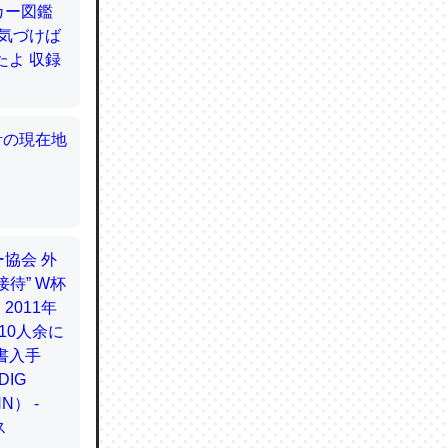
てるので
使わずキ
…。腹足