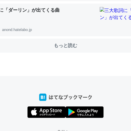
に「ダーリン」が出てくる曲
choを実家に置いて４年。でたまに覗いてる。ぼちぼちRingも置こう
anond.hatelabo.jp
、Googleマップで位置情報を共有してる。電池残量や充電中かが分か
きてるなって分かる。
もっと読む
INEするくらいだった遠方の父67歳と僕。ITツール導入でコミュニケーションが劇
ni by LIFULL介護
じ理由でEcho Show 8を設定中でした。PrimeとかSpotifyを支払
生で親と会える残り時間を日数にすると1週間とかの人が多いそうだけ
00倍以上に伸ばす効果があるはず……
INEするくらいだった遠方の父67歳と僕。ITツール導入でコミュニケーションが劇
ni by LIFULL介護