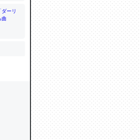
かと画策
るのでこ
的に変化し
う孝行もで
ど、それ
的に変化し