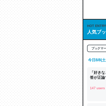
何気にC
な良記事。/続
─GPTの仕
HOT ENTRY
人気ブッ
これは良
ブックマ
の伏線」
今日8/8
やすく強
─GPTの仕
「好きな
答が正論
147 users
昆虫って
の600