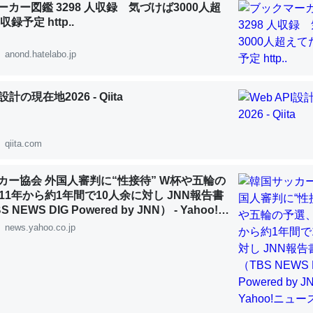
カー図鑑 3298 人収録 気づけば3000人超
 :: 【研究発表】昆虫学の大問題＝「昆虫はなぜ海にいないのか」に関する新仮説
録予定 http..
anond.hatelabo.jp
I設計の現在地2026 - Qiita
「淡水はカルシウムも酸素も不足してて両方に不利だから両方が拮抗し
って面白い。海にいる鋏角類（カブトガニ・ウミグモ）はカルシウムを
化してる筈だが、酵素が違うのか？
qiita.com
 :: 【研究発表】昆虫学の大問題＝「昆虫はなぜ海にいないのか」に関する新仮説
カー協会 外国人審判に“性接待” W杯や五輪の
11年から約1年間で10人余に対し JNN報告書
NEWS DIG Powered by JNN） - Yahoo!ニ
news.yahoo.co.jp
に考えるとカルシウムを大量に使う脊椎動物と貝類は苦労してるんだな
を無くしてナメクジになったり努力してるし。
 :: 【研究発表】昆虫学の大問題＝「昆虫はなぜ海にいないのか」に関する新仮説