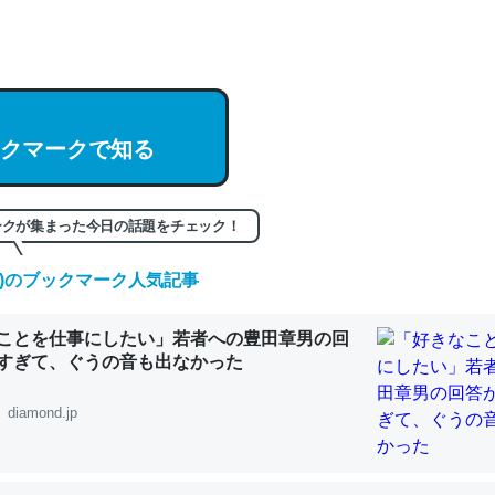
hatGPTの仕組み、特に「トークン」について解説してる記事が少ない
編来た https://isobe324649.hatenablog.com/entry/2023/03/27/
組みと限界についての考察（１） - conceptualization
クマークで知る
記事。32768トークンだと英語小説100ページ分くらい。小説でいう「
ークが集まった今日の話題をチェック！
は回収されないけど、短期記憶というには多い分量。進化すればするほ
(土)のブックマーク人気記事
くなりそう
組みと限界についての考察（１） - conceptualization
ことを仕事にしたい」若者への豊田章男の回
すぎて、ぐうの音も出なかった
diamond.jp
カルシウム少ないのか。知らんかった。調べたらコオロギのカルシウム
分の1程度。