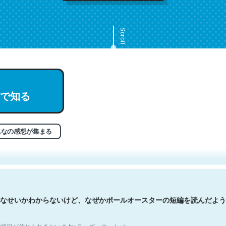
Scroll
で知る
文。彼はとてもクレバーなんだろうなと凄く思う。英語少しでも読める
分はこの流れ好き。Let’s Fucking Go. Then Covid hit. Shit.
状況が信じられるかい？ by ラーズ・ヌートバー
んなの感想が集まる
なせいかわからないけど、なぜかポールオースターの短編を読んだよう
状況が信じられるかい？ by ラーズ・ヌートバー