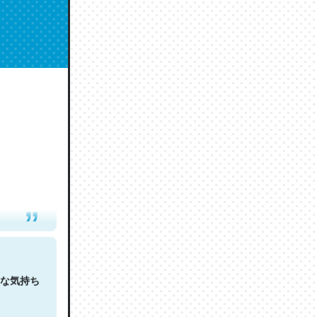
人は原文
な気持ち