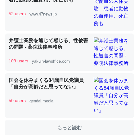
52 users
www.47news.jp
これを元に考えるとカルシウムを大量に使う脊椎動物と貝
類は苦労してるんだな…。腹足類だと殻を無くしてナメク
ジになったり努力してるし。
─ニュース :: 【研究発表】昆虫学の大問題＝「昆虫はなぜ海にいな
弁護士業務を通じて感じる、性被害
いのか」に関する新仮説
の問題 - 薬院法律事務所
109 users
yakuin-lawoffice.com
国会を休みまくる84歳自民党議員
ウチもEchoを実家に置いて４年。でたまに覗いてる。ぼ
「自分が高齢だと思ってない」
ちぼちRingも置こうかと画策中。あと、Googleマップで
位置情報を共有してる。電池残量や充電中かが分かるので
50 users
gendai.media
これ見て生きてるなって分かる。
─たまにLINEするくらいだった遠方の父67歳と僕。ITツール導入で
コミュニケーションが劇的に変化した｜tayorini by LIFULL介護
もっと読む