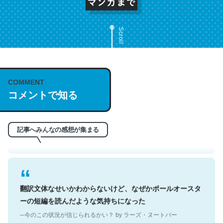
Scroll
これは名文。彼はとてもクレバーなんだろうなと凄く思
COMMENT
コメントで知る
う。英語少しでも読める人は原文もお勧め。自分はこの流
れ好き。Let’s Fucking Go. Then Covid hit. Shit.
─今のこの状況が信じられるかい？ by ラーズ・ヌートバー
記事へみんなの感想が集まる
翻訳文体なせいかわからないけど、なぜかポールオースタ
ーの短編を読んだような気持ちになった
─今のこの状況が信じられるかい？ by ラーズ・ヌートバー