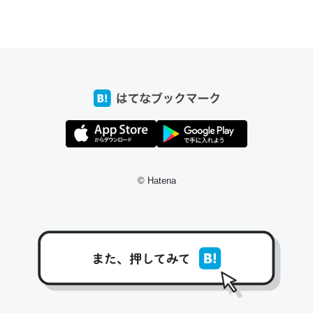
ちょうど同じ理由でEcho Show 8を設定中でした。Prime
とかSpotifyを支払う孝行もできる。一生で親と会える残
り時間を日数にすると1週間とかの人が多いそうだけど、
それを実質100倍以上に伸ばす効果があるはず……
─たまにLINEするくらいだった遠方の父67歳と僕。ITツール導入で
コミュニケーションが劇的に変化した｜tayorini by LIFULL介護
© Hatena
私も3年前ぐらいに祖母の家に設置した。ポケットWifiみ
たいなのでネット環境作ったけどAlexaしか使わないので
回線代ほとんどかからないですよ。参考：
https://toyoshi.hatenablog.com/entry/2019/05/15/1805
34
─たまにLINEするくらいだった遠方の父67歳と僕。ITツール導入で