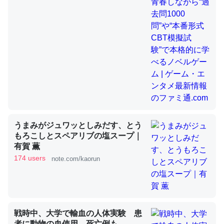
昆虫ってカルシウム少ないのか。知らんかった。調べたら
コオロギのカルシウム分はエビの600分の1程度。
─ニュース :: 【研究発表】昆虫学の大問題＝「昆虫はなぜ海にいな
いのか」に関する新仮説
うまみがジュワッとしみだす、とう
論文では「淡水はカルシウムも酸素も不足してて両方に不
もろこしとスペアリブの塩スープ｜
利だから両方が拮抗してるのでは」とあって面白い。海に
有賀 薫
いる鋏角類（カブトガニ・ウミグモ）はカルシウムを使わ
174 users
note.com/kaorun
ずキチンを強化してる筈だが、酵素が違うのか？
─ニュース :: 【研究発表】昆虫学の大問題＝「昆虫はなぜ海にいな
いのか」に関する新仮説
戦時中、大学で輸血の人体実験 患
者に動物の血使用、死亡例も