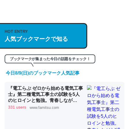
何気にChatGPTの仕組み、特に「トークン」について解
説してる記事が少ないので貴重な良記事。/続編来た
https://isobe324649.hatenablog.com/entry/2023/03/27
HOT ENTRY
/064121
人気ブックマークで知る
─GPTの仕組みと限界についての考察（１） - conceptualization
ブックマークが集まった今日の話題をチェック！
今日8/9(日)のブックマーク人気記事
これは良記事。32768トークンだと英語小説100ページ分
くらい。小説でいう「ずっと前の伏線」は回収されないけ
『電工らぶ ゼロから始める電気工事
ど、短期記憶というには多い分量。進化すればするほど分
士』第二種電気工事士の試験を5人
かりやすく強くなりそう
のヒロインと勉強。青春しなが
ら“過去問1000問”や“本番形式CBT
331 users
www.famitsu.com
─GPTの仕組みと限界についての考察（１） - conceptualization
模擬試験”で本格的に学べるノベル
ゲーム | ゲーム・エンタメ最新情報
のファミ通.com