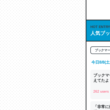
何気にC
な良記事。/続
─GPTの仕
HOT ENTRY
人気ブッ
ブックマ
これは良
の伏線」
今日8/8
やすく強
─GPTの仕
ブックマー
えてたよ 収
262 users
昆虫って
「非常に
の600