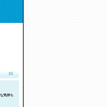
人は原文
な気持ち