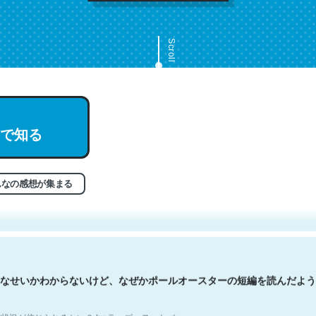
Scroll
で知る
文。彼はとてもクレバーなんだろうなと凄く思う。英語少しでも読める
分はこの流れ好き。Let’s Fucking Go. Then Covid hit. Shit.
状況が信じられるかい？ by ラーズ・ヌートバー
んなの感想が集まる
なせいかわからないけど、なぜかポールオースターの短編を読んだよう
状況が信じられるかい？ by ラーズ・ヌートバー