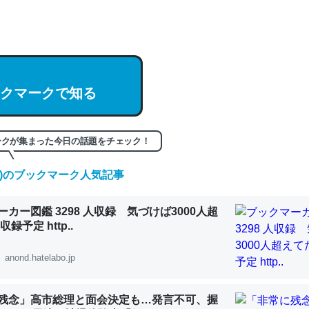
hatGPTの仕組み、特に「トークン」について解説してる記事が少ない
編来た https://isobe324649.hatenablog.com/entry/2023/03/27/
組みと限界についての考察（１） - conceptualization
クマークで知る
ークが集まった今日の話題をチェック！
記事。32768トークンだと英語小説100ページ分くらい。小説でいう「
は回収されないけど、短期記憶というには多い分量。進化すればするほ
(土)のブックマーク人気記事
くなりそう
組みと限界についての考察（１） - conceptualization
カー図鑑 3298 人収録 気づけば3000人超
録予定 http..
anond.hatelabo.jp
カルシウム少ないのか。知らんかった。調べたらコオロギのカルシウム
残念」高市総理と面会決定も…発言不可、握
分の1程度。