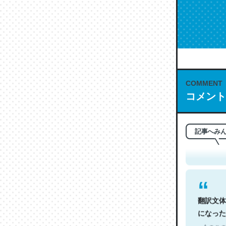
COMMENT
コメント
これは名
もお勧め。自
─今のこの
記事へみ
翻訳文体
になった
─今のこの