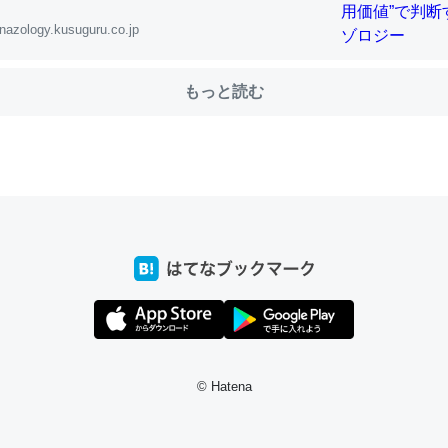
nazology.kusuguru.co.jp
choを実家に置いて４年。でたまに覗いてる。ぼちぼちRingも置こう
もっと読む
、Googleマップで位置情報を共有してる。電池残量や充電中かが分か
きてるなって分かる。
INEするくらいだった遠方の父67歳と僕。ITツール導入でコミュニケーションが劇
ni by LIFULL介護
じ理由でEcho Show 8を設定中でした。PrimeとかSpotifyを支払
生で親と会える残り時間を日数にすると1週間とかの人が多いそうだけ
00倍以上に伸ばす効果があるはず……
INEするくらいだった遠方の父67歳と僕。ITツール導入でコミュニケーションが劇
© Hatena
ni by LIFULL介護