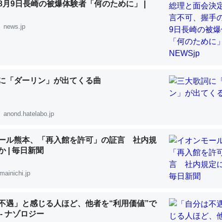
8月9日長崎の被爆体験者「何のために」 |
 :: 【研究発表】昆虫学の大問題＝「昆虫はなぜ海にいないのか」に関する新仮説
news.jp
「淡水はカルシウムも酸素も不足してて両方に不利だから両方が拮抗し
に「ダーリン」が出てくる曲
って面白い。海にいる鋏角類（カブトガニ・ウミグモ）はカルシウムを
化してる筈だが、酵素が違うのか？
 :: 【研究発表】昆虫学の大問題＝「昆虫はなぜ海にいないのか」に関する新仮説
anond.hatelabo.jp
ール熊本、「再入館を許可」の証言 社内規
 | 毎日新聞
mainichi.jp
に考えるとカルシウムを大量に使う脊椎動物と貝類は苦労してるんだな
を無くしてナメクジになったり努力してるし。
 :: 【研究発表】昆虫学の大問題＝「昆虫はなぜ海にいないのか」に関する新仮説
不遇」と感じる人ほど、他者を“利用価値”で
- ナゾロジー