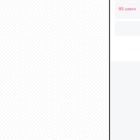
85 users
ウチもE
中。あと
れ見て生
─たまにL
た｜tayori
ちょうど同
きる。一
を実質1
─たまにL
た｜tayori