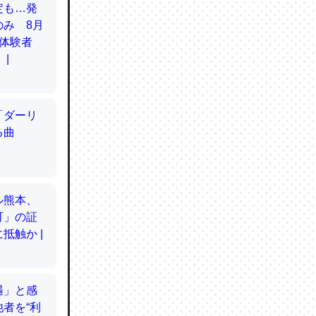
てるので
使わずキ
…。腹足