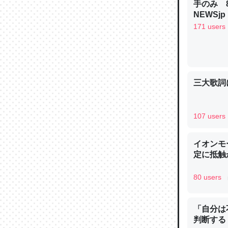
手のみ 
─ニュース
NEWSjp
171 users
論文では
三大歌詞
は」とあ
チンを強
─ニュース
107 users
イオンモ
定に抵触か
80 users
これを元
類だと殻
─ニュース
「自分は
判断する 