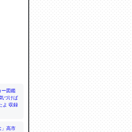
ので貴重
064121
ずっと前
ど分かり
分はエビ