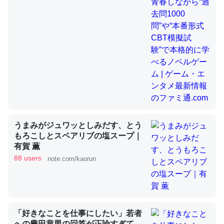
昆虫ってカルシウム少ないのか。知らんかった。調べたら
コオロギのカルシウム分はエビの600分の1程度。
─ニュース :: 【研究発表】昆虫学の大問題＝「昆虫はなぜ海にいな
いのか」に関する新仮説
うまみがジュワッとしみだす、とう
論文では「淡水はカルシウムも酸素も不足してて両方に不
もろこしとスペアリブの塩スープ｜
利だから両方が拮抗してるのでは」とあって面白い。海に
有賀 薫
88 users
いる鋏角類（カブトガニ・ウミグモ）はカルシウムを使わ
note.com/kaorun
ずキチンを強化してる筈だが、酵素が違うのか？
─ニュース :: 【研究発表】昆虫学の大問題＝「昆虫はなぜ海にいな
いのか」に関する新仮説
「好きなことを仕事にしたい」若者
への豊田章男の回答が正論すぎて、