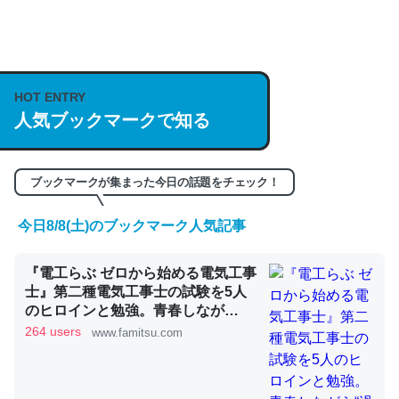
何気にChatGPTの仕組み、特に「トークン」について解
説してる記事が少ないので貴重な良記事。/続編来た
https://isobe324649.hatenablog.com/entry/2023/03/27
HOT ENTRY
/064121
人気ブックマークで知る
─GPTの仕組みと限界についての考察（１） - conceptualization
ブックマークが集まった今日の話題をチェック！
今日8/8(土)のブックマーク人気記事
これは良記事。32768トークンだと英語小説100ページ分
『電工らぶ ゼロから始める電気工事
くらい。小説でいう「ずっと前の伏線」は回収されないけ
士』第二種電気工事士の試験を5人
ど、短期記憶というには多い分量。進化すればするほど分
のヒロインと勉強。青春しなが
かりやすく強くなりそう
ら“過去問1000問”や“本番形式CBT
264 users
www.famitsu.com
模擬試験”で本格的に学べるノベル
─GPTの仕組みと限界についての考察（１） - conceptualization
ゲーム | ゲーム・エンタメ最新情報
のファミ通.com