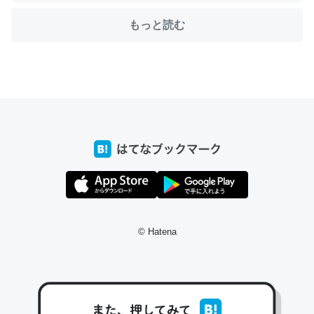
もっと読む
ちょうど同じ理由でEcho Show 8を設定中でした。Prime
とかSpotifyを支払う孝行もできる。一生で親と会える残
り時間を日数にすると1週間とかの人が多いそうだけど、
それを実質100倍以上に伸ばす効果があるはず……
─たまにLINEするくらいだった遠方の父67歳と僕。ITツール導入で
コミュニケーションが劇的に変化した｜tayorini by LIFULL介護
私も3年前ぐらいに祖母の家に設置した。ポケットWifiみ
© Hatena
たいなのでネット環境作ったけどAlexaしか使わないので
回線代ほとんどかからないですよ。参考：
https://toyoshi.hatenablog.com/entry/2019/05/15/1805
34