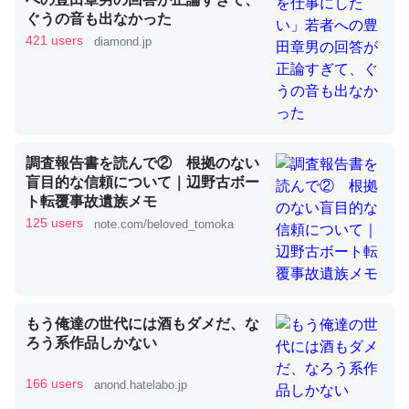
ぐうの音も出なかった
421 users
diamond.jp
これを元に考えるとカルシウムを大量に使う脊椎動物と貝
類は苦労してるんだな…。腹足類だと殻を無くしてナメク
ジになったり努力してるし。
─ニュース :: 【研究発表】昆虫学の大問題＝「昆虫はなぜ海にいな
いのか」に関する新仮説
調査報告書を読んで② 根拠のない
盲目的な信頼について｜辺野古ボー
ト転覆事故遺族メモ
125 users
note.com/beloved_tomoka
ウチもEchoを実家に置いて４年。でたまに覗いてる。ぼ
ちぼちRingも置こうかと画策中。あと、Googleマップで
位置情報を共有してる。電池残量や充電中かが分かるので
もう俺達の世代には酒もダメだ、な
これ見て生きてるなって分かる。
ろう系作品しかない
─たまにLINEするくらいだった遠方の父67歳と僕。ITツール導入で
コミュニケーションが劇的に変化した｜tayorini by LIFULL介護
166 users
anond.hatelabo.jp