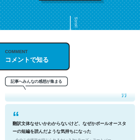
Scroll
COMMENT
これは名文。彼はとてもクレバーなんだろうなと凄く思
コメントで知る
う。英語少しでも読める人は原文もお勧め。自分はこの流
れ好き。Let’s Fucking Go. Then Covid hit. Shit.
─今のこの状況が信じられるかい？ by ラーズ・ヌートバー
記事へみんなの感想が集まる
翻訳文体なせいかわからないけど、なぜかポールオースタ
ーの短編を読んだような気持ちになった
─今のこの状況が信じられるかい？ by ラーズ・ヌートバー