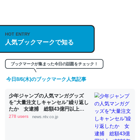
何気にChatGPTの仕組み、特に「トークン」について解
説してる記事が少ないので貴重な良記事。/続編来た
https://isobe324649.hatenablog.com/entry/2023/03/27
HOT ENTRY
人気ブックマークで知る
/064121
─GPTの仕組みと限界についての考察（１） - conceptualization
ブックマークが集まった今日の話題をチェック！
今日8/6(木)のブックマーク人気記事
これは良記事。32768トークンだと英語小説100ページ分
少年ジャンプの人気マンガグッズ
くらい。小説でいう「ずっと前の伏線」は回収されないけ
を“大量注文しキャンセル”繰り返し
ど、短期記憶というには多い分量。進化すればするほど分
たか 女逮捕 総額43億円以上
かりやすく強くなりそう
（2026年8月6日掲載）｜日テレ
278 users
news.ntv.co.jp
NEWS NNN
─GPTの仕組みと限界についての考察（１） - conceptualization