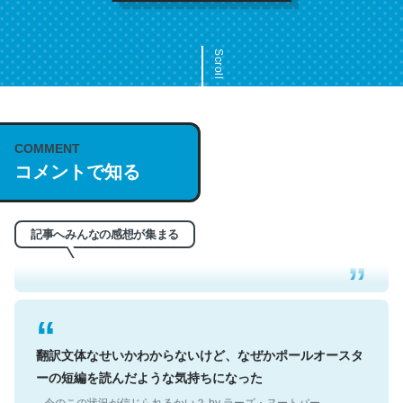
Scroll
COMMENT
これは名文。彼はとてもクレバーなんだろうなと凄く思
コメントで知る
う。英語少しでも読める人は原文もお勧め。自分はこの流
れ好き。Let’s Fucking Go. Then Covid hit. Shit.
─今のこの状況が信じられるかい？ by ラーズ・ヌートバー
記事へみんなの感想が集まる
翻訳文体なせいかわからないけど、なぜかポールオースタ
ーの短編を読んだような気持ちになった
─今のこの状況が信じられるかい？ by ラーズ・ヌートバー