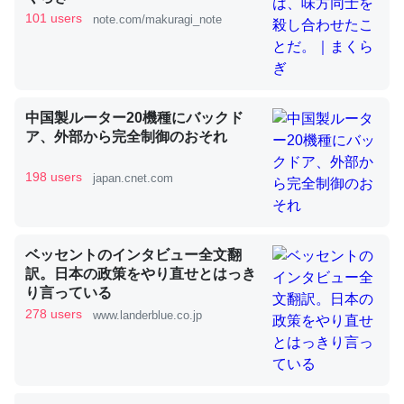
101 users
note.com/makuragi_note
これを元に考えるとカルシウムを大量に使う脊椎動物と貝
類は苦労してるんだな…。腹足類だと殻を無くしてナメク
ジになったり努力してるし。
中国製ルーター20機種にバックド
─ニュース :: 【研究発表】昆虫学の大問題＝「昆虫はなぜ海にいな
ア、外部から完全制御のおそれ
いのか」に関する新仮説
198 users
japan.cnet.com
ベッセントのインタビュー全文翻
ウチもEchoを実家に置いて４年。でたまに覗いてる。ぼ
訳。日本の政策をやり直せとはっき
ちぼちRingも置こうかと画策中。あと、Googleマップで
り言っている
位置情報を共有してる。電池残量や充電中かが分かるので
278 users
www.landerblue.co.jp
これ見て生きてるなって分かる。
─たまにLINEするくらいだった遠方の父67歳と僕。ITツール導入で
コミュニケーションが劇的に変化した｜tayorini by LIFULL介護