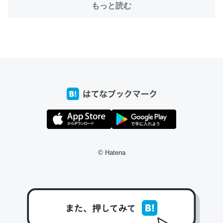
もっと読む
ちょうど同じ理由でEcho Show 8を設定中でした。Prime
とかSpotifyを支払う孝行もできる。一生で親と会える残
り時間を日数にすると1週間とかの人が多いそうだけど、
それを実質100倍以上に伸ばす効果があるはず……
─たまにLINEするくらいだった遠方の父67歳と僕。ITツール導入で
コミュニケーションが劇的に変化した｜tayorini by LIFULL介護
© Hatena
私も3年前ぐらいに祖母の家に設置した。ポケットWifiみ
たいなのでネット環境作ったけどAlexaしか使わないので
回線代ほとんどかからないですよ。参考：
https://toyoshi.hatenablog.com/entry/2019/05/15/1805
34