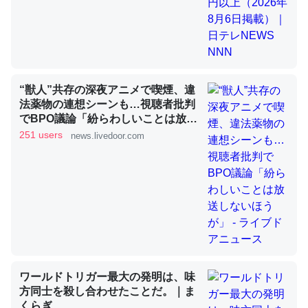
昆虫ってカルシウム少ないのか。知らんかった。調べたら
コオロギのカルシウム分はエビの600分の1程度。
─ニュース :: 【研究発表】昆虫学の大問題＝「昆虫はなぜ海にいな
“獣人”共存の深夜アニメで喫煙、違
いのか」に関する新仮説
法薬物の連想シーンも…視聴者批判
でBPO議論「紛らわしいことは放送
しないほうが」 - ライブドアニュー
251 users
news.livedoor.com
ス
論文では「淡水はカルシウムも酸素も不足してて両方に不
利だから両方が拮抗してるのでは」とあって面白い。海に
いる鋏角類（カブトガニ・ウミグモ）はカルシウムを使わ
ずキチンを強化してる筈だが、酵素が違うのか？
─ニュース :: 【研究発表】昆虫学の大問題＝「昆虫はなぜ海にいな
いのか」に関する新仮説
ワールドトリガー最大の発明は、味
方同士を殺し合わせたことだ。｜ま
くらぎ