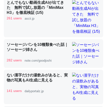
とんでもない動画生成AIが出てき
た 無料で試し放題の「MiniMax
H3」を徹底検証 (1/5)
昆虫ってカルシウム少ないのか。知らんかった。調べたら
261 users
ascii.jp
コオロギのカルシウム分はエビの600分の1程度。
─ニュース :: 【研究発表】昆虫学の大問題＝「昆虫はなぜ海にいな
いのか」に関する新仮説
ソーセージパンを10種類食べた話｜
ソーセージ姉さん
282 users
note.com/goodjoshi
論文では「淡水はカルシウムも酸素も不足してて両方に不
利だから両方が拮抗してるのでは」とあって面白い。海に
ない漢字だけの湯飲みがあると、実
いる鋏角類（カブトガニ・ウミグモ）はカルシウムを使わ
物の写真もAI生成に見える
ずキチンを強化してる筈だが、酵素が違うのか？
─ニュース :: 【研究発表】昆虫学の大問題＝「昆虫はなぜ海にいな
141 users
dailyportalz.jp
いのか」に関する新仮説