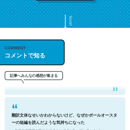
Scroll
COMMENT
これは名文。彼はとてもクレバーなんだろうなと凄く思
コメントで知る
う。英語少しでも読める人は原文もお勧め。自分はこの流
れ好き。Let’s Fucking Go. Then Covid hit. Shit.
記事へみんなの感想が集まる
─今のこの状況が信じられるかい？ by ラーズ・ヌートバー
翻訳文体なせいかわからないけど、なぜかポールオースタ
ーの短編を読んだような気持ちになった
─今のこの状況が信じられるかい？ by ラーズ・ヌートバー