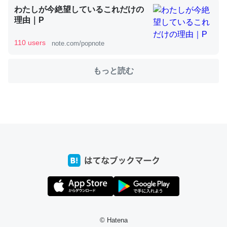
わたしが今絶望しているこれだけの
理由｜P
これを元に考えるとカルシウムを大量に使う脊椎動物と貝
110 users
note.com/popnote
類は苦労してるんだな…。腹足類だと殻を無くしてナメク
ジになったり努力してるし。
もっと読む
─ニュース :: 【研究発表】昆虫学の大問題＝「昆虫はなぜ海にいな
いのか」に関する新仮説
ウチもEchoを実家に置いて４年。でたまに覗いてる。ぼ
ちぼちRingも置こうかと画策中。あと、Googleマップで
位置情報を共有してる。電池残量や充電中かが分かるので
これ見て生きてるなって分かる。
─たまにLINEするくらいだった遠方の父67歳と僕。ITツール導入で
コミュニケーションが劇的に変化した｜tayorini by LIFULL介護
© Hatena