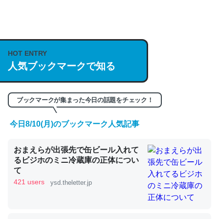
何気にChatGPTの仕組み、特に「トークン」について解
説してる記事が少ないので貴重な良記事。/続編来た
HOT ENTRY
https://isobe324649.hatenablog.com/entry/2023/03/27
人気ブックマークで知る
/064121
─GPTの仕組みと限界についての考察（１） - conceptualization
ブックマークが集まった今日の話題をチェック！
今日8/10(月)のブックマーク人気記事
これは良記事。32768トークンだと英語小説100ページ分
おまえらが出張先で缶ビール入れて
くらい。小説でいう「ずっと前の伏線」は回収されないけ
るビジホのミニ冷蔵庫の正体につい
ど、短期記憶というには多い分量。進化すればするほど分
て
かりやすく強くなりそう
421 users
ysd.theletter.jp
─GPTの仕組みと限界についての考察（１） - conceptualization