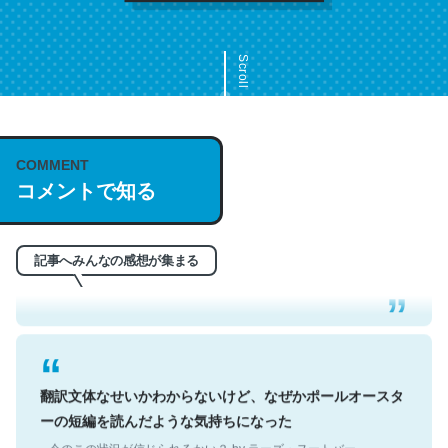
Scroll
COMMENT
これは名文。彼はとてもクレバーなんだろうなと凄く思
コメントで知る
う。英語少しでも読める人は原文もお勧め。自分はこの流
れ好き。Let’s Fucking Go. Then Covid hit. Shit.
─今のこの状況が信じられるかい？ by ラーズ・ヌートバー
記事へみんなの感想が集まる
翻訳文体なせいかわからないけど、なぜかポールオースタ
ーの短編を読んだような気持ちになった
─今のこの状況が信じられるかい？ by ラーズ・ヌートバー