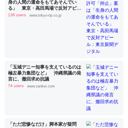
身の人間の運命をもてあそんでい
る」 東京・高田馬場で反対アピー
ル：東京新聞デジタル
138 users
www.tokyo-np.co.jp
昆虫ってカルシウム少ないのか。知らんかった。調べたら
コオロギのカルシウム分はエビの600分の1程度。
─ニュース :: 【研究発表】昆虫学の大問題＝「昆虫はなぜ海にいな
いのか」に関する新仮説
「玉城デニー知事を支えているのは
極左暴力集団など」 沖縄県議の発
論文では「淡水はカルシウムも酸素も不足してて両方に不
言に、撤回求め抗議
利だから両方が拮抗してるのでは」とあって面白い。海に
74 users
www.sankei.com
いる鋏角類（カブトガニ・ウミグモ）はカルシウムを使わ
ずキチンを強化してる筈だが、酵素が違うのか？
─ニュース :: 【研究発表】昆虫学の大問題＝「昆虫はなぜ海にいな
いのか」に関する新仮説
「ただ悲惨なだけ」脚本家が疑問