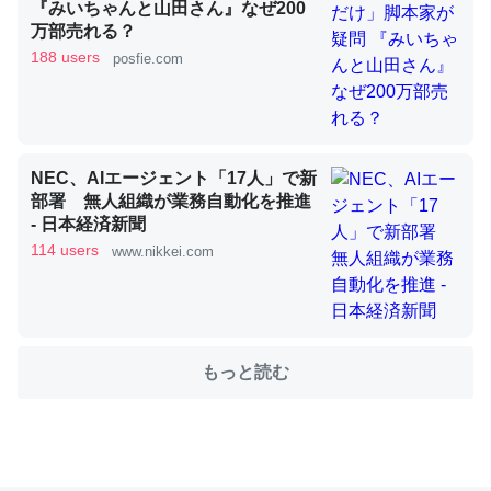
『みいちゃんと山田さん』なぜ200
万部売れる？
188 users
posfie.com
これを元に考えるとカルシウムを大量に使う脊椎動物と貝
類は苦労してるんだな…。腹足類だと殻を無くしてナメク
ジになったり努力してるし。
─ニュース :: 【研究発表】昆虫学の大問題＝「昆虫はなぜ海にいな
いのか」に関する新仮説
NEC、AIエージェント「17人」で新
部署 無人組織が業務自動化を推進
- 日本経済新聞
114 users
www.nikkei.com
ウチもEchoを実家に置いて４年。でたまに覗いてる。ぼ
ちぼちRingも置こうかと画策中。あと、Googleマップで
位置情報を共有してる。電池残量や充電中かが分かるので
もっと読む
これ見て生きてるなって分かる。
─たまにLINEするくらいだった遠方の父67歳と僕。ITツール導入で
コミュニケーションが劇的に変化した｜tayorini by LIFULL介護