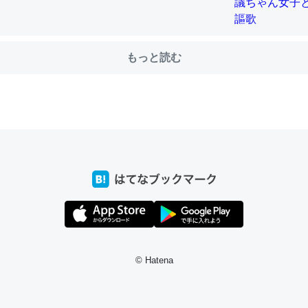
前ぐらいに祖母の家に設置した。ポケットWifiみたいなのでネット環境
もっと読む
xaしか使わないので回線代ほとんどかからないですよ。参考：
/toyoshi.hatenablog.com/entry/2019/05/15/180534
INEするくらいだった遠方の父67歳と僕。ITツール導入でコミュニケーションが劇
ni by LIFULL介護
う。/早速夕食に作った！本当にスナップえんどうが止まらなくなった
が結構効いてるので、気になる場合はにんにくだけ加熱してから加えた
ダーで代用してもいいかも。
止まらなくなる南フランス発祥の万能ソース「アイオリソース」の作り方をビストロ
いてみた - メシ通 | ホットペッパーグルメ
© Hatena