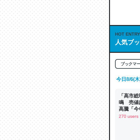
何気にC
な良記事。/続
─GPTの仕
HOT ENTRY
人気ブッ
これは良
ブックマ
の伏線」
やすく強
今日8/6
─GPTの仕
「高市総
鳴 売値
高騰「今
ン
270 users
昆虫って
の600