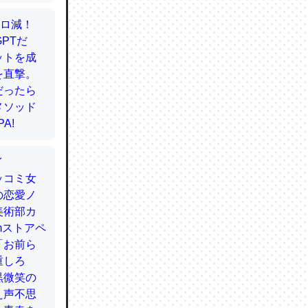
かと画策
るのでこ
的に変化し
う孝行もで
ど、それ
的に変化し