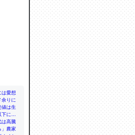
ので貴重
064121
ずっと前
ど分かり
分はエビ