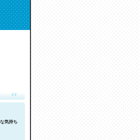
人は原文
な気持ち