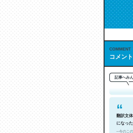
COMMENT
これは名
コメント
もお勧め。自
─今のこの
記事へみ
翻訳文体
になった
─今のこの