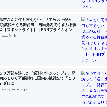
 :: 【研究発表】昆虫学の大問題＝「昆虫はなぜ海にいないのか」に関する新仮説
高市さんに何も言えない」「半分以上が反
費税減税めぐる舞台裏 自民党内でくすぶる慎
音【スポットライト】｜FNNプライムオンラ
「淡水はカルシウムも酸素も不足してて両方に不利だから両方が拮抗し
www.fnn.jp
って面白い。海にいる鋏角類（カブトガニ・ウミグモ）はカルシウムを
化してる筈だが、酵素が違うのか？
 :: 【研究発表】昆虫学の大問題＝「昆虫はなぜ海にいないのか」に関する新仮説
５０万部を誇った「週刊少年ジャンプ」、発
初の１００万部割れ…国内の紙雑誌で「１０
に考えるとカルシウムを大量に使う脊椎動物と貝類は苦労してるんだな
」ゼロに
を無くしてナメクジになったり努力してるし。
www.yomiuri.co.jp
 :: 【研究発表】昆虫学の大問題＝「昆虫はなぜ海にいないのか」に関する新仮説