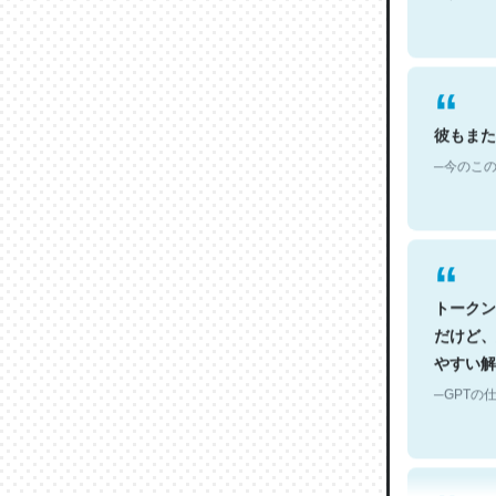
彼もまた
─今のこの
トークン
だけど、
やすい解
─GPTの仕