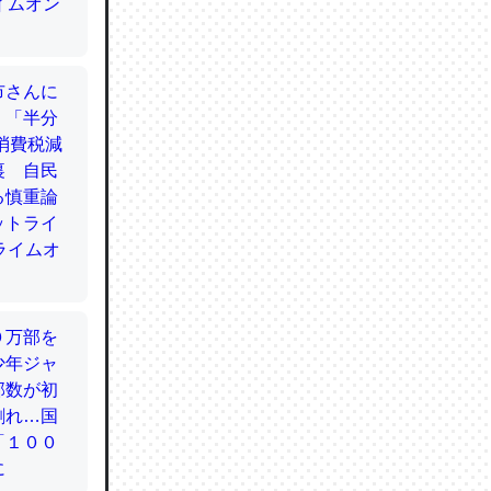
てるので
使わずキ
…。腹足