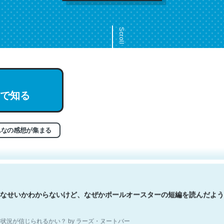
Scroll
文。彼はとてもクレバーなんだろうなと凄く思う。英語少しでも読める
で知る
分はこの流れ好き。Let’s Fucking Go. Then Covid hit. Shit.
状況が信じられるかい？ by ラーズ・ヌートバー
んなの感想が集まる
なせいかわからないけど、なぜかポールオースターの短編を読んだよう
状況が信じられるかい？ by ラーズ・ヌートバー