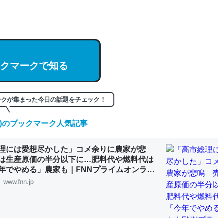
hatGPTの仕組み、特に「トークン」について解説してる記事が少ない
編来た https://isobe324649.hatenablog.com/entry/2023/03/27/
組みと限界についての考察（１） - conceptualization
クマークで知る
記事。32768トークンだと英語小説100ページ分くらい。小説でいう「
ークが集まった今日の話題をチェック！
は回収されないけど、短期記憶というには多い分量。進化すればするほ
くなりそう
(木)のブックマーク人気記事
組みと限界についての考察（１） - conceptualization
理には愛想尽かした」コメ余りに農家が悲
は生産原価の半分以下に…肥料代や燃料代は
年でやめる」農家も｜FNNプライムオンライ
www.fnn.jp
カルシウム少ないのか。知らんかった。調べたらコオロギのカルシウム
分の1程度。