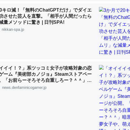
20キロ減！「無料のChatGPTだけ」でダイエ
功させた芸人を直撃。「相手が人間だったら
choを実家に置いて４年。でたまに覗いてる。ぼちぼちRingも置こう
量メソッドに驚き | 日刊SPA!
、Googleマップで位置情報を共有してる。電池残量や充電中かが分か
nikkan-spa.jp
きてるなって分かる。
INEするくらいだった遠方の父67歳と僕。ITツール導入でコミュニケーションが劇
ni by LIFULL介護
イイイ！？」系ツッコミ女子が攻略対象の恋
ゲーム『美術部カノジョ』Steamストアペー
。「お前らーそろそろ自重しろー？＾＾」暗
じ理由でEcho Show 8を設定中でした。PrimeとかSpotifyを支払
夢女子や、萌え声不思議ちゃん女子と青春を
news.denfaminicogamer.jp
生で親と会える残り時間を日数にすると1週間とかの人が多いそうだけ
00倍以上に伸ばす効果があるはず……
INEするくらいだった遠方の父67歳と僕。ITツール導入でコミュニケーションが劇
ni by LIFULL介護