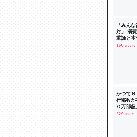
─ニュース
「みんな
対」 消
重論と本
論文では
イン
150 users
は」とあ
チンを強
─ニュース
かつて６
行部数が
これを元
０万部超
類だと殻
229 users
─ニュース