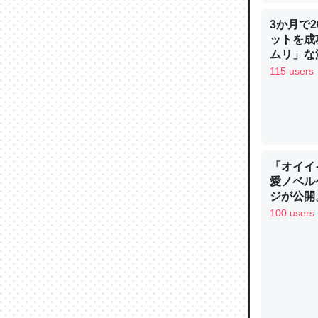
3か月で
ットを成
ウチもE
ムリ」な減
中。あと
115 users
れ見て生
─たまにL
た｜tayori
「オイイ
愛ノベル
ジが公開
ちょうど同
黒微笑の
100 users
きる。一
謳歌
を実質1
─たまにL
た｜tayori