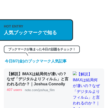
何気にChatGPTの仕組み、特に「トークン」について解
説してる記事が少ないので貴重な良記事。/続編来た
https://isobe324649.hatenablog.com/entry/2023/03/27
HOT ENTRY
人気ブックマークで知る
/064121
─GPTの仕組みと限界についての考察（１） - conceptualization
ブックマークが集まった今日の話題をチェック！
今日8/7(金)のブックマーク人気記事
これは良記事。32768トークンだと英語小説100ページ分
【解説】IMAXは結局何が凄いの？
くらい。小説でいう「ずっと前の伏線」は回収されないけ
なぜ「デジタルよりフィルム」と言
ど、短期記憶というには多い分量。進化すればするほど分
われるのか？｜Joshua Connolly
かりやすく強くなりそう
407 users
note.com/joshua_film
─GPTの仕組みと限界についての考察（１） - conceptualization