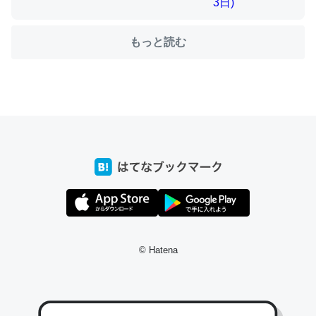
もっと読む
ちょうど同じ理由でEcho Show 8を設定中でした。Prime
とかSpotifyを支払う孝行もできる。一生で親と会える残
り時間を日数にすると1週間とかの人が多いそうだけど、
それを実質100倍以上に伸ばす効果があるはず……
─たまにLINEするくらいだった遠方の父67歳と僕。ITツール導入で
コミュニケーションが劇的に変化した｜tayorini by LIFULL介護
私も3年前ぐらいに祖母の家に設置した。ポケットWifiみ
© Hatena
たいなのでネット環境作ったけどAlexaしか使わないので
回線代ほとんどかからないですよ。参考：
https://toyoshi.hatenablog.com/entry/2019/05/15/1805
34